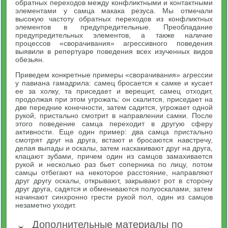
обратных переходов между конфликтными и контактными
элементами у самца макака резуса. Мы отмечали
высокую частоту обратных переходов из конфликтных
элементов в предупредительные. Преобладание
предупредительных элементов, а также наличие
процессов «сворачивания» агрессивного поведения
выявили в репертуаре поведения всех изученных видов
обезьян.
Приведем конкретные примеры «сворачивания» агрессии
у павиана гамадрила: самец бросается к самке и кусает
ее за холку, та приседает и верещит, самец отходит,
продолжая при этом угрожать: он скалится, приседает на
две передние конечности, затем садится, угрожает одной
рукой, пристально смотрит в направлении самки. После
этого поведение самца переходит в другую сферу
активности. Еще один пример: два самца пристально
смотрят друг на друга, встают и бросаются навстречу,
делая выпады и оскалы, затем наскакивают друг на друга,
клацают зубами, причем один из самцов замахивается
рукой и несколько раз бьет соперника по лицу, потом
самцы отбегают на некоторое расстояние, направляют
друг другу оскалы, открывают, закрывают рот в сторону
друг друга, садятся и обмениваются полуоскалами, затем
начинают синхронно грести рукой пол, один из самцов
незаметно уходит.
Дополнительные материалы по