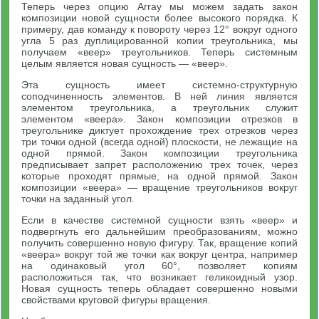
Теперь через опцию Array мы можем задать закон
композиции новой сущности более высокого порядка. К
примеру, дав команду к повороту через 12° вокруг одного
угла 5 раз дуплицированной копии треугольника, мы
получаем «веер» треугольников. Теперь системным
целым является новая сущность — «веер».
Эта сущность имеет системно-структурную
соподчиненность элементов. В ней линия является
элементом треугольника, а треугольник служит
элементом «веера». Закон композиции отрезков в
треугольнике диктует прохождение трех отрезков через
три точки одной (всегда одной) плоскости, не лежащие на
одной прямой. Закон композиции треугольника
предписывает запрет расположению трех точек, через
которые проходят прямые, на одной прямой. Закон
композиции «веера» — вращение треугольников вокруг
точки на заданный угол.
Если в качестве системной сущности взять «веер» и
подвергнуть его дальнейшим преобразованиям, можно
получить совершенно новую фигуру. Так, вращение копий
«веера» вокруг той же точки как вокруг центра, например
на одинаковый угол 60°, позволяет копиям
расположиться так, что возникает геликоидный узор.
Новая сущность теперь обладает совершенно новыми
свойствами круговой фигуры вращения.