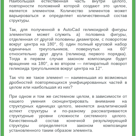
Наибольшая естественная часть внутри целого,
повторности положений которой создают это целое,
является элементом. Количество элементов может
варьироваться и определяет количественный состав
структуры.
Так, для полученной в AutoCad геликоидной фигуры
элементом может служить а) половина фигуры,
отделенная от другой половины диаметром, с поворотом
вокруг центра на 180°, б) один полный круговой набор
единичных треугольников, повернутых на 60°
относительно друг друга (геликоид первого порядка).
Тогда в первом случае законом композиции будет
вращение на 180°, а во втором — пятикратный поворот
геликоида треугольников вокруг центра на 12°.
Так что же такое элемент — наименьшая из возможных
дробностей повторяющихся унифицированных частей в
целом или наибольшая из них?
При одном и том же системном целом, в зависимости от
нашего умения сконцентрировать внимание на
структурных единицах целого, меняется аналитический
аспект структуры и по-разному рассматриваются
структурные уровни сложности системного целого.
Качественный состав конечной результирующей
структуры определяется законом композиции
установленного таким образом элемента.