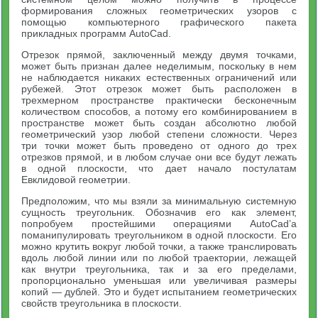
формирования сложных геометрических узоров с
помощью компьютерного графического пакета
прикладных программ AutoCad.
Отрезок прямой, заключенный между двумя точками,
может быть признан далее неделимым, поскольку в нем
не наблюдается никаких естественных ограничений или
рубежей. Этот отрезок может быть расположен в
трехмерном пространстве практически бесконечным
количеством способов, а потому его комбинированием в
пространстве может быть создан абсолютно любой
геометрический узор любой степени сложности. Через
три точки может быть проведено от одного до трех
отрезков прямой, и в любом случае они все будут лежать
в одной плоскости, что дает начало постулатам
Евклидовой геометрии.
Предположим, что мы взяли за минимальную системную
сущность треугольник. Обозначив его как элемент,
попробуем простейшими операциями AutoCad’a
поманипулировать треугольником в одной плоскости. Его
можно крутить вокруг любой точки, а также транслировать
вдоль любой линии или по любой траектории, лежащей
как внутри треугольника, так и за его пределами,
пропорционально уменьшая или увеличивая размеры
копий — дублей. Это и будет испытанием геометрических
свойств треугольника в плоскости.