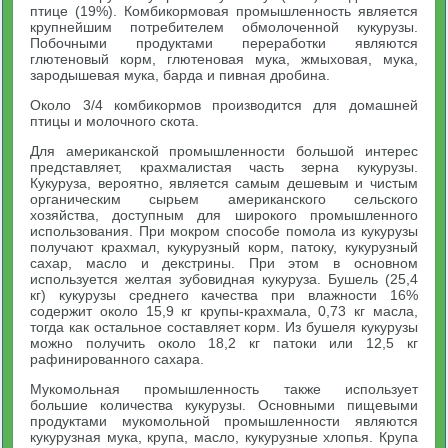
птице (19%). Комбикормовая промышленность является
крупнейшим потребителем обмолоченной кукурузы.
Побочными продуктами переработки являются
глютеновый корм, глютеновая мука, жмыховая, мука,
зародышевая мука, барда и пивная дробина.
Около 3/4 комбикормов производится для домашней
птицы и молочного скота.
Для американской промышленности большой интерес
представляет, крахмалистая часть зерна кукурузы.
Кукуруза, вероятно, является самым дешевым и чистым
органическим сырьем американского сельского
хозяйства, доступным для широкого промышленного
использования. При мокром способе помола из кукурузы
получают крахмал, кукурузный корм, патоку, кукурузный
сахар, масло и декстрины. При этом в основном
используется желтая зубовидная кукуруза. Бушель (25,4
кг) кукурузы среднего качества при влажности 16%
содержит около 15,9 кг крупы-крахмала, 0,73 кг масла,
тогда как остальное составляет корм. Из бушеля кукурузы
можно получить около 18,2 кг патоки или 12,5 кг
рафинированного сахара.
Мукомольная промышленность также использует
большие количества кукурузы. Основными пищевыми
продуктами мукомольной промышленности являются
кукурузная мука, крупа, масло, кукурузные хлопья. Крупа