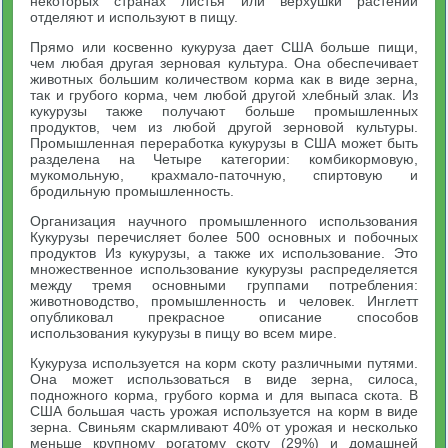
некоторых странах листья или верхушки растений
отделяют и используют в пищу.
Прямо или косвенно кукуруза дает США больше пищи,
чем любая другая зерновая культура. Она обеспечивает
животных большим количеством корма как в виде зерна,
так и грубого корма, чем любой другой хлебный злак. Из
кукурузы также получают больше промышленных
продуктов, чем из любой другой зерновой культуры.
Промышленная переработка кукурузы в США может быть
разделена на Четыре категории: комбикормовую,
мукомольную, крахмало-паточную, спиртовую и
бродильную промышленность.
Организация научного промышленного использования
Кукурузы перечисляет более 500 основных и побочных
продуктов Из кукурузы, а также их использование. Это
множественное использование кукурузы распределяется
между тремя основными группами потребления:
животноводство, промышленность и человек. Инглетт
опубликовал прекрасное описание способов
использования кукурузы в пищу во всем мире.
Кукуруза используется на корм скоту различными путями.
Она может использоваться в виде зерна, силоса,
подножного корма, грубого корма и для выпаса скота. В
США большая часть урожая используется на корм в виде
зерна. Свиньям скармливают 40% от урожая и несколько
меньше крупному рогатому скоту (29%) и домашней