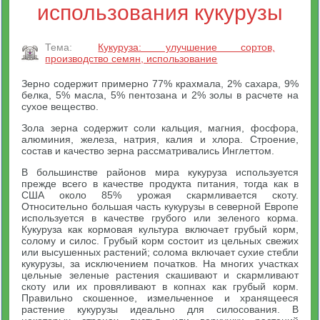
использования кукурузы
Тема:
Кукуруза: улучшение сортов,
производство семян, использование
Зерно содержит примерно 77% крахмала, 2% сахара, 9%
белка, 5% масла, 5% пентозана и 2% золы в расчете на
сухое вещество.
Зола зерна содержит соли кальция, магния, фосфора,
алюминия, железа, натрия, калия и хлора. Строение,
состав и качество зерна рассматривались Инглеттом.
В большинстве районов мира кукуруза используется
прежде всего в качестве продукта питания, тогда как в
США около 85% урожая скармливается скоту.
Относительно большая часть кукурузы в северной Европе
используется в качестве грубого или зеленого корма.
Кукуруза как кормовая культура включает грубый корм,
солому и силос. Грубый корм состоит из цельных свежих
или высушенных растений; солома включает сухие стебли
кукурузы, за исключением початков. На многих участках
цельные зеленые растения скашивают и скармливают
скоту или их провяливают в копнах как грубый корм.
Правильно скошенное, измельченное и хранящееся
растение кукурузы идеально для силосования. В