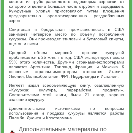
состоит из грубо размолотого эндосперма зерновки, от
которого отделена большая часть отрубей и зародышей.
Кукурузные хлопья приготовляют путем плющения
предварительно ароматизированных раздробленных
зерен.
Спиртовая и бродильная промышленность в США
занимает четвертое место по объему потребления
кукурузы. Они производят этиловый и бутиловый спирты,
ацетон и виски.
Средний объем мировой торговли кукурузой
приближается к 25 млн. т в год. США экспортируют около
59% этого количества. Другими странами-экспортерами
являются Аргентина, Таиланд, Франция; и Мексика. К
основным странам-импортерам относятся Италия.
Япония, Великобритания, ФРГ, Нидерланды и Испания.
Инглетт издал всеобъемлющую книгу, озаглавленную
«Кукуруза: культура, переработка, продукты».
Составителями этой книги, были 21 автор, хорошо
знающие кукурузу.
Дополнительными источниками по вопросам
использования и продажи кукурузы являются работы
Палмби, Джонса и Клостермана.
Дополнительные материалы по