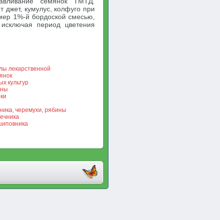
равливание семянок ТМТД.
 джет, кумулус, колфуго при
мер 1%-й бордоской смесью,
 исключая период цветения
лы лекарственной
янок
х культур
аны
ки
ика, черемухи, рябины
ечника
шиповника