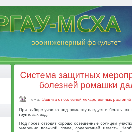
Система защитных меропр
болезней ромашки да
Тема:
Защита от болезней лекарственных растений
При выборе участка под ромашку следует избегать пло
грунтовых вод.
Под посев отводят хорошо освещенные солнцем участк
умеренно влажной почве, содержащей известь. Необ