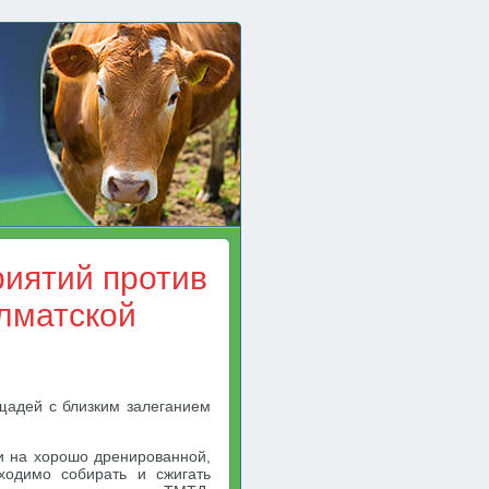
иятий против
лматской
щадей с близким залеганием
и на хорошо дренированной,
ходимо собирать и сжигать