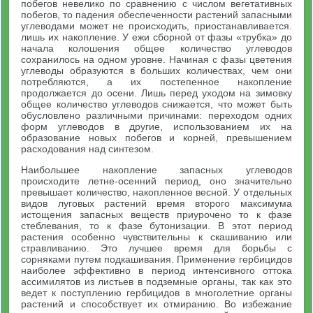
побегов невелико по сравнению с числом вегетативных
побегов, то падения обеспеченности растений запасными
углеводами может не происходить, приостанавливается.
лишь их накопление. У ежи сборной от фазы «трубка» до
начала колошения общее количество углеводов
сохранилось на одном уровне. Начиная с фазы цветения
углеводы образуются в больших количествах, чем они
потребляются, а их постепенное накопление
продолжается до осени. Лишь перед уходом на зимовку
общее количество углеводов снижается, что может быть
обусловлено различными причинами: переходом одних
форм углеводов в другие, использованием их на
образование новых побегов и корней, превышением
расходования над синтезом.
Наибольшее накопление запасных углеводов
происходите летне-осенний период, оно значительно
превышает количество, накопленное весной. У отдельных
видов луговых растений время второго максимума
истощения запасных веществ приурочено то к фазе
стеблевания, то к фазе бутонизации. В этот период
растения особенно чувствительны к скашиванию или
стравливанию. Это лучшее время для борьбы с
сорняками путем подкашивания. Применение гербицидов
наиболее эффективно в период интенсивного оттока
ассимилятов из листьев в подземные органы, так как это
ведет к поступлению гербицидов в многолетние органы
растений и способствует их отмиранию. Во избежание