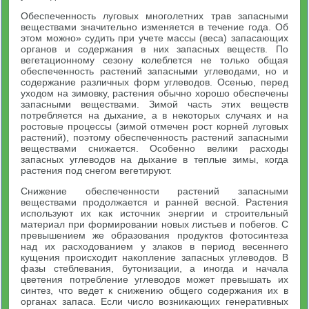
Обеспеченность луговых многолетних трав запасными
веществами значительно изменяется в течение года. Об
этом можно» судить при учете массы (веса) запасающих
органов и содержания в них запасных веществ. По
вегетационному сезону колеблется не только общая
обеспеченность растений запасными углеводами, но и
содержание различных форм углеводов. Осенью, перед
уходом на зимовку, растения обычно хорошо обеспечены
запасными веществами. Зимой часть этих веществ
потребляется на дыхание, а в некоторых случаях и на
ростовые процессы (зимой отмечен рост корней луговых
растений), поэтому обеспеченность растений запасными
веществами снижается. Особенно велики расходы
запасных углеводов на дыхание в теплые зимы, когда
растения под снегом вегетируют.
Снижение обеспеченности растений запасными
веществами продолжается и ранней весной. Растения
используют их как источник энергии и строительный
материал при формировании новых листьев и побегов. С
превышением же образования продуктов фотосинтеза
над их расходованием у злаков в период весеннего
кущения происходит накопление запасных углеводов. В
фазы стеблевания, бутонизации, а иногда и начала
цветения потребление углеводов может превышать их
синтез, что ведет к снижению общего содержания их в
органах запаса. Если число возникающих генеративных