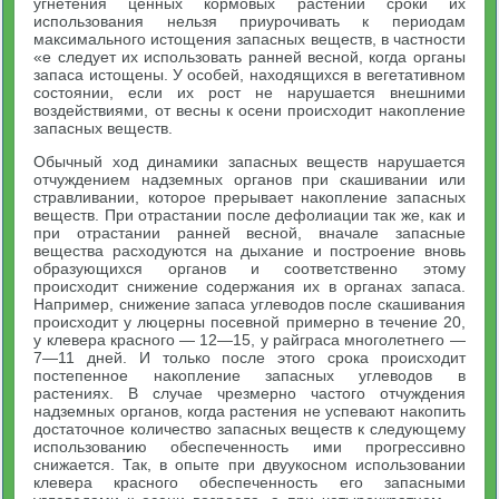
угнетения ценных кормовых растений сроки их
использования нельзя приурочивать к периодам
максимального истощения запасных веществ, в частности
«е следует их использовать ранней весной, когда органы
запаса истощены. У особей, находящихся в вегетативном
состоянии, если их рост не нарушается внешними
воздействиями, от весны к осени происходит накопление
запасных веществ.
Обычный ход динамики запасных веществ нарушается
отчуждением надземных органов при скашивании или
стравливании, которое прерывает накопление запасных
веществ. При отрастании после дефолиации так же, как и
при отрастании ранней весной, вначале запасные
вещества расходуются на дыхание и построение вновь
образующихся органов и соответственно этому
происходит снижение содержания их в органах запаса.
Например, снижение запаса углеводов после скашивания
происходит у люцерны посевной примерно в течение 20,
у клевера красного — 12—15, у райграса многолетнего —
7—11 дней. И только после этого срока происходит
постепенное накопление запасных углеводов в
растениях. В случае чрезмерно частого отчуждения
надземных органов, когда растения не успевают накопить
достаточное количество запасных веществ к следующему
использованию обеспеченность ими прогрессивно
снижается. Так, в опыте при двуукосном использовании
клевера красного обеспеченность его запасными