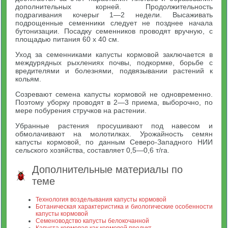
дополнительных корней. Продолжительность
подрагивания кочерыг 1—2 недели. Высаживать
подрощенные семенники следует не позднее начала
бутонизации. Посадку семенников проводят вручную, с
площадью питания 60 х 40 см.
Уход за семенниками капусты кормовой заключается в
междурядных рыхлениях почвы, подкормке, борьбе с
вредителями и болезнями, подвязывании растений к
кольям.
Созревают семена капусты кормовой не одновременно.
Поэтому уборку проводят в 2—3 приема, выборочно, по
мере побурения стручков на растении.
Убранные растения просушивают под навесом и
обмолачивают на молотилках. Урожайность семян
капусты кормовой, по данным Северо-Западного НИИ
сельского хозяйства, составляет 0,5—0,6 т/га.
Дополнительные материалы по
теме
Технология возделывания капусты кормовой
Ботаническая характеристика и биологические особенности
капусты кормовой
Семеноводство капусты белокочанной