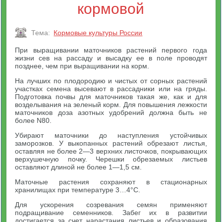
кормовой
Тема:
Кормовые культуры России
При выращивании маточников растений первого года
жизни сев на рассаду и высадку ее в поле проводят
позднее, чем при выращивании на корм.
На лучших по плодородию и чистых от сорных растений
участках семена высевают в рассадники или на гряды.
Подготовка почвы для маточников такая же, как и для
возделывания на зеленый корм. Для повышения лежкости
маточников доза азотных удобрений должна быть не
более N80.
Убирают маточники до наступления устойчивых
заморозков. У выкопанных растений обрезают листья,
оставляя не более 2—3 верхних листочков, покрывающих
верхушечную почку. Черешки обрезаемых листьев
оставляют длиной не более 1—1,5 см.
Маточные растения сохраняют в стационарных
хранилищах при температуре 3…4°С.
Для ускорения созревания семян применяют
подращивание семенников. Забег их в развитии
достигается за счет нарастания листьев и образования