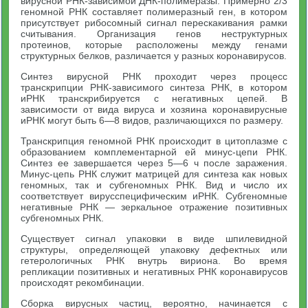
вирусной РНК-зависимой ДНК-полимеразы. Примерно 2/3
геномной РНК составляет полимеразный ген, в котором
присутствует рибосомный сигнал перескакивания рамки
считывания. Организация генов неструктурных
протеинов, которые расположены между генами
структурных белков, различается у разных коронавирусов.
Синтез вирусной РНК проходит через процесс
транскрипции РНК-зависимого синтеза РНК, в котором
иРНК транскрибируется с негативных цепей. В
зависимости от вида вируса и хозяина коронавирусные
иРНК могут быть 6—8 видов, различающихся по размеру.
Транскрипция геномной РНК происходит в цитоплазме с
образованием комплементарной ей минус-цепи РНК.
Синтез ее завершается через 5—6 ч после заражения.
Минус-цепь РНК служит матрицей для синтеза как новых
геномных, так и субгеномных РНК. Вид и число их
соответствует вирусспецифическим иРНК. Субгеномные
негативные РНК — зеркальное отражение позитивных
субгеномных РНК.
Существует сигнал упаковки в виде шпилевидной
структуры, определяющей упаковку дефектных или
гетерологичных РНК внутрь вириона. Во время
репликации позитивных и негативных РНК коронавирусов
происходят рекомбинации.
Сборка вирусных частиц, вероятно, начинается с