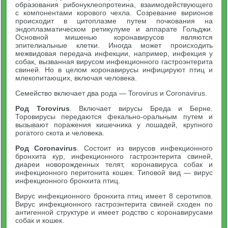
образования рибонуклеопротеина, взаимодействующего
с компонентами корового чехла. Созревание вирионов
происходит в цитоплазме путем почкования на
эндоплазматическом ретикулуме и аппарате Гольджи.
Основной мишенью коронавирусов являются
эпителиальные клетки. Иногда может происходить
межвидовая передача инфекции, например, инфекция у
собак, вызванная вирусом инфекционного гастроэнтерита
свиней. Но в целом коронавирусы инфицируют птиц и
млекопитающих, включая человека.
Семейство включает два рода — Torovirus и Coronavirus.
Род
Torovirus
. Включает вирусы Бреда и Берне.
Торовирусы передаются фекально-оральным путем и
вызывают поражения кишечника у лошадей, крупного
рогатого скота и человека.
Род
Coronavirus
. Состоит из вирусов инфекционного
бронхита кур, инфекционного гастроэнтерита свиней,
диареи новорожденных телят, коронавируса собак и
инфекционного перитонита кошек. Типовой вид — вирус
инфекционного бронхита птиц.
Вирус инфекционного бронхита птиц имеет 8 серотипов.
Вирус инфекционного гастроэнтерита свиней сходен по
антигенной структуре и имеет родство с коронавирусами
собак и кошек.