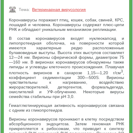
Тема:
Ветеринарная вирусология
Коронавирусы поражают птиц, кошек, собак, свиней, КРС,
лошадей и человека. Коронавирусы содержат плюс-цепи
РНК и обладают уникальным механизмом репликации.
В состав коронавирусов входят нуклеокапсид и
липопротеидная оболочка, на поверхности которой
имеются характерные редко расположенные
булавовидные выступы. Высота этих выступов составляет
12—24 нм. Вирионы сферической формы, диаметром 75
—160 нм. В вирионах коронавирусов обнаружены также
липиды и углеводы клеточного происхождения. Плавучая
3
плотность вирионов в сахарозе 1,15—1,20 г/см
,
коэффициент седиментации 300—500S. Вирионы
чувствительны к нагреванию, воздействию
жирорастворителей, детергентов, формальдегида,
окислителей и УФ-облучению. Некоторые вирусы
семейства стабильны при pH 3,0.
Гемагглютинирующая активность коронавирусов связана
с одним из гликопротеидов.
Вирионы коронавирусов проникают в клетку посредством
абсорбционного эндоцитоза. Затем геномная РНК
прикрепляется к рибосомам, что приводит к синтезу