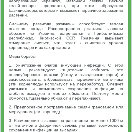
необрезанных черешках) маточной свеклы. Весной
телейтоспоры прорастают, при этом образуются
базидиоспоры, которые и вызывают первичное заражение
растений.
Сильному развитию ржавчины способствует теплая
влажная погода. Распространена ржавчина главным
образом на Украине, встречается в Прибалтийских
республиках, Киргизской ССР. Ржавчина вызывает
отмирание листьев, что ведет к снижению урожая
корнеплодов и их сахаристости.
Меры борьбы
1. Уничтожение очагов зимующей инфекции. С этой
целью рекомендуют тщательно собирать все
послеуборочные остатки (ботву и высадочные корни) и
засилосовывать; отбраковывать пораженные маточники
(эти корнеплоды используют на переработку). Следует
учитывать и возможность сохранения инфекции на
стеблях высадков в местах обмолота. Поэтому места
обмолота тщательно убирают и перепахивают.
2. Предпосевное протравливание семян гранозаном или
меркураном (см. корнеед).
3. Размещение высадков на расстоянии не менее 1000 м
от маточной и фабричной свеклы, учитывая возможность
сохранения инфекции на высадках.