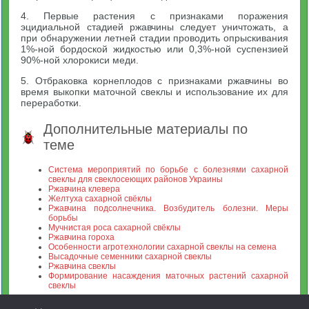
4. Первые растения с признаками поражения
эцидиальной стадией ржавчины следует уничтожать, а
при обнаружении летней стадии проводить опрыскивания
1%-ной бордоской жидкостью или 0,3%-ной суспензией
90%-ной хлорокиси меди.
5. Отбраковка корнеплодов с признаками ржавчины во
время выкопки маточной свеклы и использование их для
переработки.
Дополнительные материалы по
теме
Система мероприятий по борьбе с болезнями сахарной
свеклы для свеклосеющих районов Украины
Ржавчина клевера
Желтуха сахарной свёклы
Ржавчина подсолнечника. Возбудитель болезни. Меры
борьбы
Мучнистая роса сахарной свёклы
Ржавчина гороха
Особенности агротехнологии сахарной свеклы на семена
Высадочные семенники сахарной свеклы
Ржавчина свеклы
Формирование насаждения маточных растений сахарной
свеклы