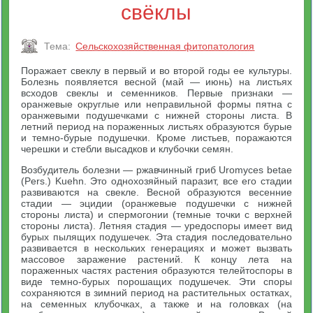
свёклы
Тема:
Сельскохозяйственная фитопатология
Поражает свеклу в первый и во второй годы ее культуры.
Болезнь появляется весной (май — июнь) на листьях
всходов свеклы и семенников. Первые признаки —
оранжевые округлые или неправильной формы пятна с
оранжевыми подушечками с нижней стороны листа. В
летний период на пораженных листьях образуются бурые
и темно-бурые подушечки. Кроме листьев, поражаются
черешки и стебли высадков и клубочки семян.
Возбудитель болезни — ржавчинный гриб Uromyces betae
(Pers.) Kuehn. Это однохозяйный паразит, все его стадии
развиваются на свекле. Весной образуются весенние
стадии — эцидии (оранжевые подушечки с нижней
стороны листа) и спермогонии (темные точки с верхней
стороны листа). Летняя стадия — уредоспоры имеет вид
бурых пылящих подушечек. Эта стадия последовательно
развивается в нескольких генерациях и может вызвать
массовое заражение растений. К концу лета на
пораженных частях растения образуются телейтоспоры в
виде темно-бурых порошащих подушечек. Эти споры
сохраняются в зимний период на растительных остатках,
на семенных клубочках, а также и на головках (на