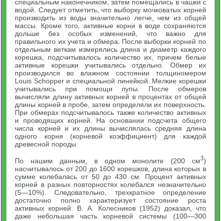
специальным наконечником, затем помещались в чашки с
водой. Следует отметить, что выборку мочковатых корней
производить из воды значительно легче, чем из общей
массы. Кроме того, активные корни в воде сохраняются
дольше без особых изменений, что важно для
правильного их учета и обмера. После выборки корней по
отдельным веткам измерялись длина и диаметр каждого
корешка, подсчитывалось количество их, причем белые
активные корешки учитывались отдельно. Обмер их
производился во влажном состоянии толщиномером
Louis Schopper и специальной линейкой. Мелкие корешки
учитывались при помощи лупы. После обмеров
вычисляли длину активных корней в процентах от общей
длины корней в пробе, затем определяли их поверхность.
При обмерах подсчитывалось также количество активных
и проводящих корней. На основании подсчета общего
числа корней и их длины вычислялась средняя длина
одного корня (корневой коэффициент) для каждой
древесной породы.
3
По нашим данным, в одном монолите (200 см
)
насчитывалось от 200 до 1600 корешков, длина которых в
сумме колебалась от 50 до 430 см. Процент активных
корней в разных повторностях колебался незначительно
(5—10%). Следовательно, трехкратное определение
достаточно полно характеризует состояние роста
активных корней. В. А. Колесников (1952) доказал, что
даже небольшая часть корневой системы (100—300