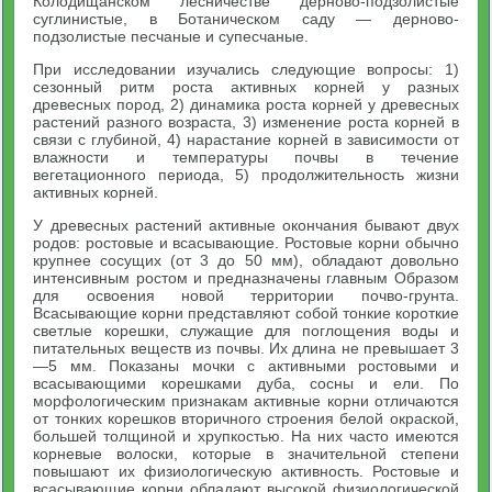
Колодищанском лесничестве дерново-подзолистые
суглинистые, в Ботаническом саду — дерново-
подзолистые песчаные и супесчаные.
При исследовании изучались следующие вопросы: 1)
сезонный ритм роста активных корней у разных
древесных пород, 2) динамика роста корней у древесных
растений разного возраста, 3) изменение роста корней в
связи с глубиной, 4) нарастание корней в зависимости от
влажности и температуры почвы в течение
вегетационного периода, 5) продолжительность жизни
активных корней.
У древесных растений активные окончания бывают двух
родов: ростовые и всасывающие. Ростовые корни обычно
крупнее сосущих (от 3 до 50 мм), обладают довольно
интенсивным ростом и предназначены главным Образом
для освоения новой территории почво-грунта.
Всасывающие корни представляют собой тонкие короткие
светлые корешки, служащие для поглощения воды и
питательных веществ из почвы. Их длина не превышает 3
—5 мм. Показаны мочки с активными ростовыми и
всасывающими корешками дуба, сосны и ели. По
морфологическим признакам активные корни отличаются
от тонких корешков вторичного строения белой окраской,
большей толщиной и хрупкостью. На них часто имеются
корневые волоски, которые в значительной степени
повышают их физиологическую активность. Ростовые и
всасывающие корни обладают высокой физиологической