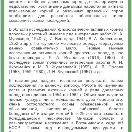
системы, особенно древесных пород, до сих пор изучена
недостаточно, хотя знание динамики нарастания активно
всасывающих корней у различных древесных пород
необходимо для разработки обоснованных типов
смешения лесных насаждений.
В области исследования физиологически активных корней
плодовых растений имеется ряд интересных работ (И. А.
Муромцев, 1940; Д. И. Виноград, 1941; В. А. Колесников,
1952 и др.). По изучению же лесных пород литературных
данных сравнительно мало. Первые важные
исследования активных корней древесных пород у нас
были проведены Л. А. Ивановым (1916, 1953). В
последнее время появились интересные работы А. И.
Ахромейко и М. В. Журавлевой (1955), А. Я. Орлова
(1955, 1959, 1960), Л. Н. Згуровской (1957) и др.
В настоящем разделе излагаются результаты наших
исследований по данному вопросу. Работа по изучению
роста и развития активных корней у ряда древесных
пород проводилась с 1954 по 1962 г. Объектами служили
чистые культуры липы мелколистной, дуба черешчатого,
клена остролистного, сосны обыкновенной, ели
обыкновенной, лиственницы сибирской, березы
бородавчатой и акации желтой 5- и 25-летнего возраста в
Колодищанском лесничестве Минской области и
разновозрастные насаждения в Ботаническом саду АН
БССР. Почвы под исследуемыми культурами в