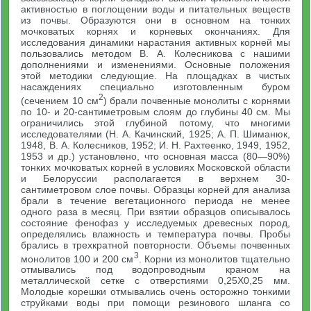
активностью в поглощении воды и питательных веществ
из почвы. Образуются они в основном на тонких
мочковатых корнях и корневых окончаниях. Для
исследования динамики нарастания активных корней мы
пользовались методом В. А. Колесникова с нашими
дополнениями и изменениями. Основные положения
этой методики следующие. На площадках в чистых
насаждениях специально изготовленным буром
2
(сечением 10 см
) брали почвенные монолиты с корнями
по 10- и 20-сантиметровым слоям до глубины 40 см. Мы
ограничились этой глубиной потому, что многими
исследователями (Н. А. Качинский, 1925; А. П. Шиманюк,
1948, В. А. Колесников, 1952; И. Н. Рахтеенко, 1949, 1952,
1953 и др.) установлено, что основная масса (80—90%)
тонких мочковатых корней в условиях Московской области
и Белоруссии располагается в верхнем 30-
сантиметровом слое почвы. Образцы корней для анализа
брали в течение вегетационного периода не менее
одного раза в месяц. При взятии образцов описывалось
состояние фенофаз у исследуемых древесных пород,
определялись влажность и температура почвы. Пробы
брались в трехкратной повторности. Объемы почвенных
3
монолитов 100 и 200 см
. Корни из монолитов тщательно
отмывались под водопроводным краном на
металлической сетке с отверстиями 0,25X0,25 мм.
Молодые корешки отмывались очень осторожно тонкими
струйками воды при помощи резинового шланга со