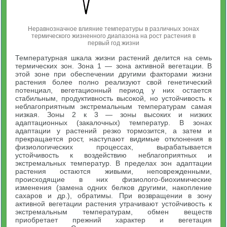
Неравнозначное влияние температуры в различных зонах
термического жизненного диапазона на рост растения в
первый год жизни
Температурная шкала жизни растений делится на семь
термических зон. Зона 1 — зона активной вегетации. В
этой зоне при обеспечении другими факторами жизни
растения более полно реализуют свой генетический
потенциал, вегетационный период у них остается
стабильным, продуктивность высокой, но устойчивость к
неблагоприятным экстремальным температурам самая
низкая. Зоны 2 к 3 — зоны высоких и низких
адаптационных (закалочных) температур. В зонах
адаптации у растений резко тормозится, а затем и
прекращается рост, наступают видимые отклонения в
физиологических процессах, вырабатывается
устойчивость к воздействию неблагоприятных и
экстремальных температур. В пределах зон адаптации
растения остаются живыми, неповрежденными,
происходящие в них физиолого-биохимические
изменения (замена одних белков другими, накопление
сахаров и др.), обратимы. При возвращении в зону
активной вегетации растения утрачивают устойчивость к
экстремальным температурам, обмен веществ
приобретает прежний характер и вегетация