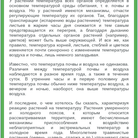
У растений температура всех органов определяется в
основном температурой среды обитания, т. е. почвы и
воздуха. Но у растений имеются механизмы, отчасти
регулирующие температуру их органов. Так, благодаря
транспирации (испарению воды растением) температура
листьев в жаркие часы дня снижается и тем самым
предотвращается их перегрев, а благодаря дыханию
температура отдельных органов растений (например,
цветков) может быть выше окружающей. И все же, как
правило, температура корней, листьев, стеблей и цветков
изменяется почти синхронно с изменением температуры
воздуха и почвы, лишь немного запаздывая.
Известно, что температура почвы и воздуха не одинакова.
Различия между температурой почвы и воздуха
наблюдаются в разное время года, а также в течение
суток. В утренние часы и в первую половину дня
температура почвы обычно ниже температуры воздуха, а
вечером и ночью, наоборот, она выше температуры
воздуха.
И последнее, о чем хотелось бы сказать, характеризуя
реакцию растений на температуру. Растения умеренного
и холодного поясов, к которым относится
рассматриваемая территория, имеют бесчисленные
механизмы приспособления к воздействию
неблагоприятных и экстремальных температур в
холодное время года. Многолетние травянистые
растения (ревень, щавель, спаржа и др.) утрачивают свои