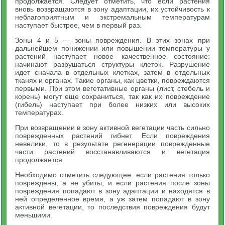
продолжается. Следует отметить, что если растения
вновь возвращаются в зону адаптации, их устойчивость к
неблагоприятным и экстремальным температурам
наступает быстрее, чем в первый раз.
Зоны 4 и 5 — зоны повреждения. В этих зонах при
дальнейшем понижении или повышении температуры у
растений наступает новое качественное состояние:
начинают разрушаться структуры клеток. Разрушение
идет сначала в отдельных клетках, затем в отдельных
тканях и органах. Такие органы, как цветки, повреждаются
первыми. При этом вегетативные органы (лист, стебель и
корень) могут еще сохраниться, так как их повреждение
(гибель) наступает при более низких или высоких
температурах.
При возвращении в зону активной вегетации часть сильно
поврежденных растений гибнет. Если повреждения
невелики, то в результате регенерации поврежденные
части растений восстанавливаются и вегетация
продолжается.
Необходимо отметить следующее: если растения только
повреждены, а не убиты, и если растения после зоны
повреждения попадают в зону адаптации и находятся в
ней определенное время, а уж затем попадают в зону
активной вегетации, то последствия повреждения будут
меньшими.