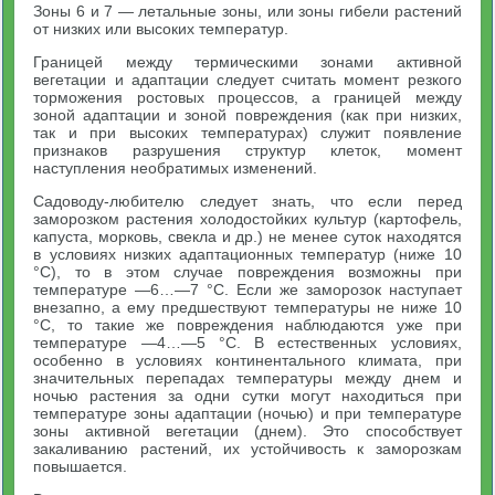
Зоны 6 и 7 — летальные зоны, или зоны гибели растений
от низких или высоких температур.
Границей между термическими зонами активной
вегетации и адаптации следует считать момент резкого
торможения ростовых процессов, а границей между
зоной адаптации и зоной повреждения (как при низких,
так и при высоких температурах) служит появление
признаков разрушения структур клеток, момент
наступления необратимых изменений.
Садоводу-любителю следует знать, что если перед
заморозком растения холодостойких культур (картофель,
капуста, морковь, свекла и др.) не менее суток находятся
в условиях низких адаптационных температур (ниже 10
°С), то в этом случае повреждения возможны при
температуре —6…—7 °С. Если же заморозок наступает
внезапно, а ему предшествуют температуры не ниже 10
°С, то такие же повреждения наблюдаются уже при
температуре —4…—5 °С. В естественных условиях,
особенно в условиях континентального климата, при
значительных перепадах температуры между днем и
ночью растения за одни сутки могут находиться при
температуре зоны адаптации (ночью) и при температуре
зоны активной вегетации (днем). Это способствует
закаливанию растений, их устойчивость к заморозкам
повышается.