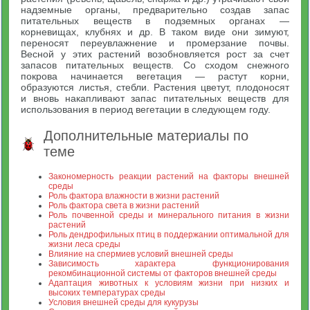
надземные органы, предварительно создав запас
питательных веществ в подземных органах —
корневищах, клубнях и др. В таком виде они зимуют,
переносят переувлажнение и промерзание почвы.
Весной у этих растений возобновляется рост за счет
запасов питательных веществ. Со сходом снежного
покрова начинается вегетация — растут корни,
образуются листья, стебли. Растения цветут, плодоносят
и вновь накапливают запас питательных веществ для
использования в период вегетации в следующем году.
Дополнительные материалы по
теме
Закономерность реакции растений на факторы внешней
среды
Роль фактора влажности в жизни растений
Роль фактора света в жизни растений
Роль почвенной среды и минерального питания в жизни
растений
Роль дендрофильных птиц в поддержании оптимальной для
жизни леса среды
Влияние на спермиев условий внешней среды
Зависимость характера функционирования
рекомбинационной системы от факторов внешней среды
Адаптация животных к условиям жизни при низких и
высоких температурах среды
Условия внешней среды для кукурузы