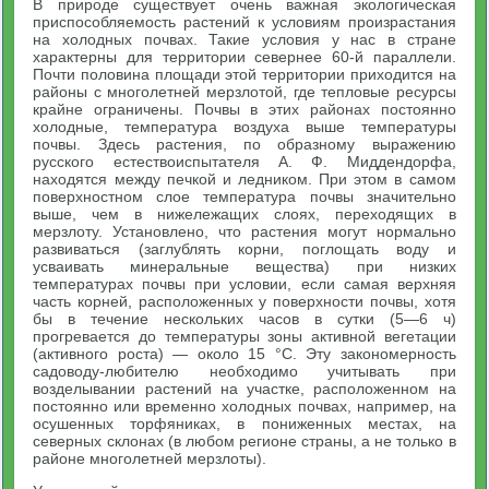
В природе существует очень важная экологическая
приспособляемость растений к условиям произрастания
на холодных почвах. Такие условия у нас в стране
характерны для территории севернее 60-й параллели.
Почти половина площади этой территории приходится на
районы с многолетней мерзлотой, где тепловые ресурсы
крайне ограничены. Почвы в этих районах постоянно
холодные, температура воздуха выше температуры
почвы. Здесь растения, по образному выражению
русского естествоиспытателя А. Ф. Миддендорфа,
находятся между печкой и ледником. При этом в самом
поверхностном слое температура почвы значительно
выше, чем в нижележащих слоях, переходящих в
мерзлоту. Установлено, что растения могут нормально
развиваться (заглублять корни, поглощать воду и
усваивать минеральные вещества) при низких
температурах почвы при условии, если самая верхняя
часть корней, расположенных у поверхности почвы, хотя
бы в течение нескольких часов в сутки (5—6 ч)
прогревается до температуры зоны активной вегетации
(активного роста) — около 15 °С. Эту закономерность
садоводу-любителю необходимо учитывать при
возделывании растений на участке, расположенном на
постоянно или временно холодных почвах, например, на
осушенных торфяниках, в пониженных местах, на
северных склонах (в любом регионе страны, а не только в
районе многолетней мерзлоты).