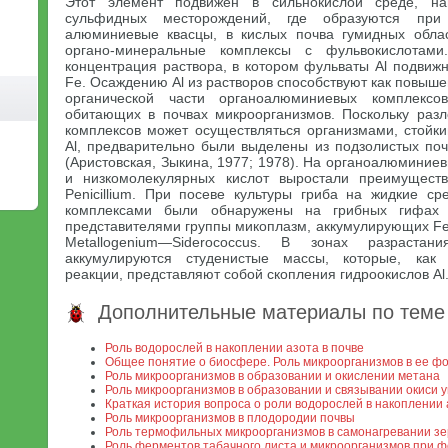
Этот элемент подвижен в сильнокислой среде, н
сульфидных месторождений, где образуются при
алюминиевые квасцы, в кислых почва гумидных облас
органо-минеральные комплексы с фульвокислотам
концентрация раствора, в котором фульваты Аl подвиж
Fe. Осаждению Аl из растворов способствуют как повыше
органической части органоалюминиевых комплексов
обитающих в почвах микроорганизмов. Поскольку раз
комплексов может осуществляться организмами, стойки
Аl, предварительно были выделены из подзолистых поч
(Аристовская, Зыкина, 1977; 1978). На органоалюминие
и низкомолекулярных кислот выростали преимущест
Penicillium. При посеве культуры гриба на жидкие 
комплексами были обнаружены на грибных гифах 
представителями группы микоплазм, аккумулирующих Fe
Metallogenium—Siderococcus. В зонах разрастан
аккумулируются студенистые массы, которые, как 
реакции, представляют собой скопления гидроокислов Аl
Дополнительные материалы по теме
Роль водорослей в накоплении азота в почве
Общее понятие о биосфере. Роль микроорганизмов в ее ф
Роль микроорганизмов в образовании и окислении метана
Роль микроорганизмов в образовании и связывании окиси 
Краткая история вопроса о роли водорослей в накоплении 
Роль микроорганизмов в плодородии почвы
Роль термофильных микроорганизмов в самонагревании зе
Роль ферментов табачного листа и микроорганизмов при 