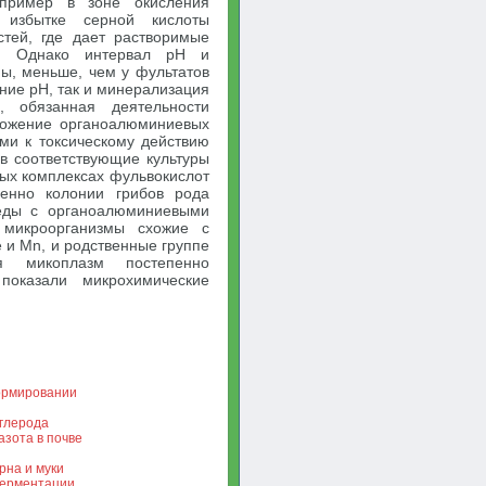
апример в зоне окисления
 избытке серной кислоты
тей, где дает растворимые
и. Однако интервал pH и
ны, меньше, чем у фультатов
ние pH, так и минерализация
, обязанная деятельности
ложение органоалюминиевых
ми к токсическому действию
в соответствующие культуры
вых комплексах фульвокислот
венно колонии грибов рода
среды с органоалюминиевыми
микроорганизмы схожие с
 и Mn, и родственные группе
ия микоплазм постепенно
показали микрохимические
.
ормировании
углерода
азота в почве
рна и муки
ферментации