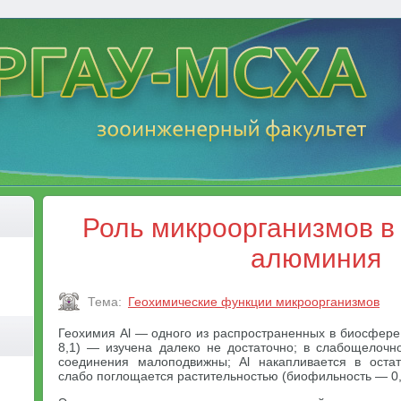
Роль микроорганизмов в
алюминия
Тема:
Геохимические функции микроорганизмов
Геохимия Al — одного из распространенных в биосфере
8,1) — изучена далеко не достаточно; в слабощелочн
соединения малоподвижны; Аl накапливается в остат
слабо поглощается растительностью (биофильность — 0,