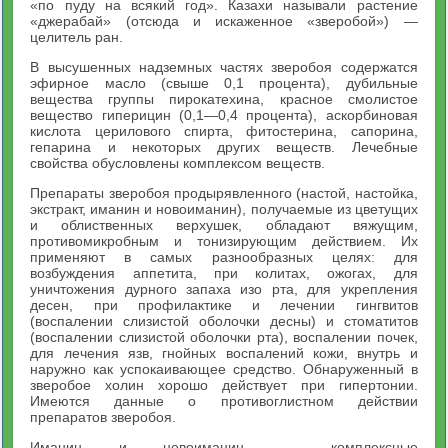
«по пуду на всякий год». Казахи называли растение
«джерабай» (отсюда и искаженное «зверобой») —
целитель ран.
В высушенных надземных частях зверобоя содержатся
эфирное масло (свыше 0,1 процента), дубильные
вещества группы пирокатехина, красное смолистое
вещество гиперицин (0,1—0,4 процента), аскорбиновая
кислота церилового спирта, фитостерина, сапорина,
гепарина и некоторых других веществ. Лечебные
свойства обусловлены комплексом веществ.
Препараты зверобоя продырявленного (настой, настойка,
экстракт, иманин и новоиманин), получаемые из цветущих
и облиственных верхушек, обладают вяжущим,
противомикробным и тонизирующим действием. Их
применяют в самых разнообразных целях: для
возбуждения аппетита, при колитах, ожогах, для
уничтожения дурного запаха изо рта, для укрепления
десен, при профилактике и лечении гингвитов
(воспалении слизистой оболочки десны) и стоматитов
(воспалении слизистой оболочки рта), воспалении почек,
для лечения язв, гнойных воспалений кожи, внутрь и
наружно как успокаивающее средство. Обнаруженный в
зверобое холин хорошо действует при гипертонии.
Имеются данные о противоглистном действии
препаратов зверобоя.
Иманин и новоиманин — комплексные