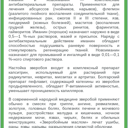
антибактериальные препараты. Применяются для
лечения абсцессов (гнойников, нарывов), флегмон
(разлитого гнойного воспаления соединительной ткани),
инфицированных ран, ожогов II и III степени, язв,
пиодермий (кожных болезней), маститов (воспаления
грудной железы), острых ринитов, фарингитов,
гайморитов. Иманин (порошок) назначают наружно в виде
0,5—1 %-ных растворов, мазей и присыпок. Наряду с
антибактериальным действием иманин обладает
способностью подсушивать раневую поверхность и
стимулировать регенерацию тканей. Новоиманин
назначают для промываний и ингаляций в виде 0,01—0,1
%-ного спиртового раствора.
Настойка зверобоя входит в комплексный препарат
капситрин, используемый для растираний при
радикулитах, невритах, миозитах и артритах. Болгарский
препарат пефлавит, содержащий катехины из зверобоя
продырявленного, обладает Р-витаминной активностью,
уменьшает проницаемость капилляров.
В современной народной медицине зверобой применяют
обычно в смесях при гриппе, ангине, ревматизме,
золотухе, головных болях, болезнях печени и мочевого
пузыря, расстройствах желудка и кишечника, ночном
недержании мочи, язвах, чирьях, белях и обильных
менструациях. «Зверобойным маслом» лечат ушибы,
раны, язвы, нарывы, разрыхления слизистой оболочки.