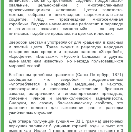
ветвистые. Листья супротивные, сидячие, продолговато-
овальные, цельнокрайние с многочисленными
просвечивающимися железками. Цветки золотисто-
желтые, собраны в щитковидное широкометельчатое
соцветие. Плод — трехгнездная, многосемянная
коробочка. Видовое наименование perforatum в переводе
с латинского означает «исколотый» — за черные
пятнышки, подобные проколам, на цветках и листьях.
Зверобой местами употребляют для крашения в красный
и желтый цвета. Трава входит в рецептуру народных
лекарственных средств и горьких настоек «Зверобой»,
«Ерофеич», «Бальзам», «Русский бальзам» и других,
ныне мало нам известных, но некогда пользовавшихся
мировой славой.
В «Полном целебном травнике» (Санкт-Петербург, 1871)
сообщается, что зверобой продырявленный
«употребляется в народной медицине, в чахотке,
кровохаркании и кровавом мочетечении, брюшных
завалах, истерических и гипохондрических припадках,
трясении членов и меланхолической задумчивости.
Снаружи, по своему бальзамическому свойству, это
растение полезно для заживления ран и разведки
ушибленных опухолей.
Для отвара полу-унций (унция — 31,1 грамма) цветочных
верхушек заливают 6 унциями горячей воды и пьют его
вместо чая. Иначе: 1 горсть цветных верхушек варят в 3