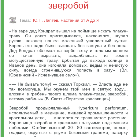
зверобой
Тема:
Ю.П. Лаптев. Растения от А до Я
«На заре дед Кондрат вышел на поймище искать плакун-
траву. Он долго приглядывался, наклонялся, щупал
рукою, наконец нашел маленький узколистный кустик.
Корень его надо было выкопать без заступа и без ножа.
Дед Кондрат обломал на вербе ветку и толстым концом
ее начал вырывать, выдалбливать из земли
могущественную траву. Добытая до выхода солнца в
Иванов день, она изгоняла домовых, ведьм и нечистую
силу, всегда стремившуюся попасть в хату» (Вл.
Юрезинский «Исчезнувшее село»).
«— Не бывать тому! — сказал Торквил. — Власть ада не
так всемогуща. Мы окунем твой меч в святую воду…
вложим в гребень твоего шлема плакун-траву, зверобой,
веточку рябины» (В. Скотт «Пертская красавица»).
Зверобой продырявленный Hypericum perforatum,
используемый в медицине, пищевой промышленности и
красильном деле, — многолетнее травянистое растение.
Корневища зверобоя с красными ползучими подземными
побегами. Стебли высотой 30—80 сантиметров, полые,
гладкие, округлые с двумя боковыми гранями; наверху