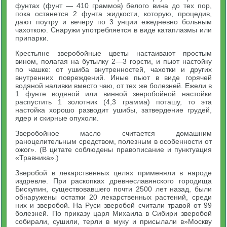
фунтах (фунт — 410 граммов) белого вина до тех пор,
пока останется 2 фунта жидкости, которую, процедив,
дают поутру и вечеру по 3 унции ежедневно больным
чахоткою. Снаружи употребляется в виде катаплазмы или
припарки.
Крестьяне зверобойные цветы настаивают простым
вином, полагая на бутылку 2—3 горсти, и пьют настойку
по чашке: от ушиба внутренностей, чахотки и других
внутренних повреждений. Иные пьют в виде горячей
водяной наливки вместо чаю, от тех же болезней. Ежели в
1 фунте водяной или винной зверобойной настойки
распустить 1 золотник (4,3 грамма) поташу, то эта
настойка хорошо разводит ушибы, затвердение грудей,
ядер и скирные опухоли.
Зверобойное масло считается домашним
раноцелительным средством, полезным в особенности от
ожог». (В цитате соблюдены правописание и пунктуация
«Травника».)
Зверобой в лекарственных целях применяли в народе
издревле. При раскопках древнеславянского городища
Бискупин, существовавшего почти 2500 лет назад, были
обнаружены остатки 20 лекарственных растений, среди
них и зверобой. На Руси зверобой считали травой от 99
болезней. По приказу царя Михаила в Сибири зверобой
собирали, сушили, терли в муку и присылали в»Москву