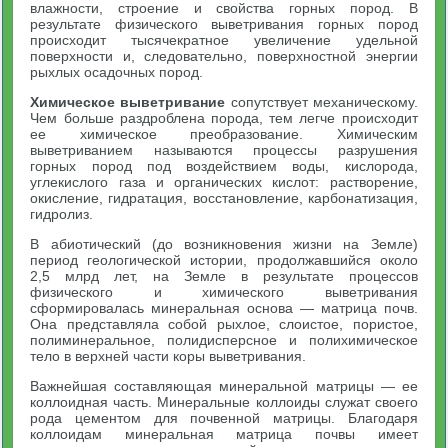
влажности, строение и свойства горных пород. В
результате физического выветривания горных пород
происходит тысячекратное увеличение удельной
поверхности и, следовательно, поверхностной энергии
рыхлых осадочных пород.
Химическое выветривание
сопутствует механическому.
Чем больше раздроблена порода, тем легче происходит
ее химическое преобразование. Химическим
выветриванием называются процессы разрушения
горных пород под воздействием воды, кислорода,
углекислого газа и органических кислот: растворение,
окисление, гидратация, восстановление, карбонатизация,
гидролиз.
В абиотический (до возникновения жизни на Земле)
период геологической истории, продолжавшийся около
2,5 млрд лет, на Земле в результате процессов
физического и химического выветривания
сформировалась минеральная основа — матрица почв.
Она представляла собой рыхлое, слоистое, пористое,
полиминеральное, полидисперсное и полихимическое
тело в верхней части коры выветривания.
Важнейшая составляющая минеральной матрицы — ее
коллоидная часть. Минеральные коллоиды служат своего
рода цементом для почвенной матрицы. Благодаря
коллоидам минеральная матрица почвы имеет