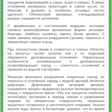
продуктов выветривания в озера, моря и океаны. В реках
отложение материала происходит в самом русле, по
берегам, в долинах и, особенно, устьевых частях
(дельтах). Обломочный материал, откладываемый
реками, называется
аллювием
.
С временными и постоянными водными потоками
связаны разнообразные эрозионные формы рельефа:
борозды, ложбины, рытвины, овраги, балки, долины. С
ними связаны процессы разрушения (эрозии), переноса и
аккумуляции горных пород.
При плоскостном смыве в холмистых и горных областях
на вогнутых частях склонов или у их подножий
образуются делювиальные отложения. Характерные
особенности аллювиальных и делювиальных
почвообразующих пород — слоистость отложений и
признаки их водной сортировки.
Мощным фактором разрушения осадочных пород, их
переноса и отложения наряду с водной эрозией является
дефляция. Дефляцией, или ветровой эрозией,
называется процесс выдувания рыхлых мелкодисперсных
пород с поверхности земли. Оба эти процесса наиболее
интенсивно протекали в период таяния и разрушения
ледника на обнаженных поверхностях, лишенных
защитного почвенного и растительного покровов. Анализ
кернов льда, взятых в Антарктиде, доказал, что во время