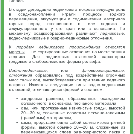
таяния.
В стадии деградации ледникового покрова ведущую роль
в осадконакоплении играли процессы водного
перемещения, аккумуляции и седиментации материала
горных пород, взвешенного в теле ледника и
аккумулированного у его края или в основании. По
механизму осадкообразования различают ледниковые,
водно-ледниковые и озерно-ледниковые отложения.
К
породам ледникового происхождения
относятся
морены
— не сортированные отложения на месте таяния
ледника. Для ледниковых отложений характерны
грядовые и слабохолмистые формы рельефа.
Водно-ледниковые
, или
флювиогляциальные,
отложени
я образовались под воздействием огромных
масс талых вод, высвобождавшихся при таянии ледяного
покрова. Известны следующие типы водно-ледниковых
отложений, отличающиеся формой и составом:
зандровые равнины, образованные осаждением
обломочного, в основном, песчаного материала;
озы, или протяженные извилистые гряды, высотой
20—30 м, сложенные слоистым песчано-галечным
(гравийным) материалом;
камы, представляющие собой холмы изометричной
формы, высотой обычно 10—20 м, сложенные из
перемежающихся слоев разнозернистого песка с