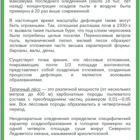
максимума последнего оледенения (около 18 тыс. лет
назад) концентрация осадков пыли в воздухе была
примерно в 20 раз выше современной.
В настоящее время масштабы дефляции также могут
быть огромными. Так, сплошная распашка почв в 1930-х
гг. вызвала такие пыльные бури, что под слоем чернозема
были погребены целые поселки. Переносимые ветром
пыль, вулканический пепел, мелкий песок образуют
эоловые отложения часто весьма характерной формы:
барханы, валы, дюны.
Существует точка зрения, что лёссовые отложения,
покрывающие почти 1/3 площади континентов,
представляют собой осадочные отложения, созданные
процессом дефляции, и являются эоловыми
образованиями.
Типичный лёсс
— это различной мощности (от нескольких
метров до 400 м) карбонатные породы пылеватого
состава с преобладанием частиц размером 0,01—0,05
мм. Все лёссовые породы образовались в четвертичный
период.
Неоднократные оледенения определили специфический
характер осадкообразования в голоцене примерно на
одной четверти площади суши вокруг Северного
Ледовитого океана, называемой криолитозоной.