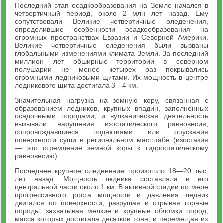
Последний этап осадкообразования на Земле начался в
четвертичный период, около 2 млн лет назад. Ему
сопутствовали Великие четвертичные оледенения,
определившие особенности осадкообразования на
огромных пространствах Евразии и Северной Америки.
Великие четвертичные оледенения были вызваны
глобальными изменениями климата Земли. За последний
миллион лет обширные территории в северном
полушарии не менее четырех раз покрывались
огромными ледниковыми щитами. Их мощность в центре
ледникового щита достигала 3—4 км.
Значительная нагрузка на земную кору, связанная с
образованием ледников, крупных впадин, заполненных
осадочными породами, и вулканическая деятельность
вызывали нарушения изостатического равновесия,
сопровождавшиеся поднятиями или опускания
поверхности суши в региональном масштабе (
изостазия
— это стремление земной коры к гидростатическому
равновесию).
Последнее крупное оледенение произошло 18—20 тыс.
лет назад. Мощность ледника составляла в его
центральной части около 1 км. В активной стадии по мере
прогрессивного роста мощности и давления ледник
двигался по поверхности, разрушая и отрывая горные
породы, захватывая мелкие и крупные обломки пород,
масса которых достигала десятков тонн, и перемещая их