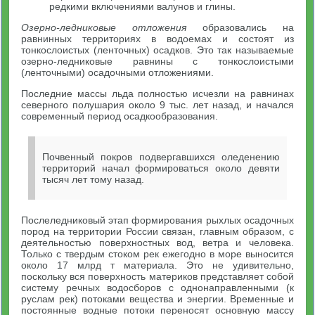
редкими включениями валунов и глины.
Озерно-ледниковые отложения
образовались на
равнинных территориях в водоемах и состоят из
тонкослоистых (ленточных) осадков. Это так называемые
озерно-ледниковые равнины с тонкослоистыми
(ленточными) осадочными отложениями.
Последние массы льда полностью исчезли на равнинах
северного полушария около 9 тыс. лет назад, и начался
современный период осадкообразования.
Почвенный покров подвергавшихся оледенению
территорий начал формироваться около девяти
тысяч лет тому назад.
Послеледниковый этап формирования рыхлых осадочных
пород на территории России связан, главным образом, с
деятельностью поверхностных вод, ветра и человека.
Только с твердым стоком рек ежегодно в море выносится
около 17 млрд т материала. Это не удивительно,
поскольку вся поверхность материков представляет собой
систему речных водосборов с однонаправленными (к
руслам рек) потоками вещества и энергии. Временные и
постоянные водные потоки переносят основную массу