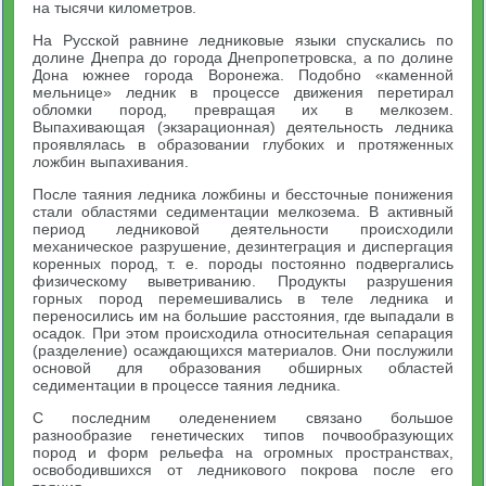
на тысячи километров.
На Русской равнине ледниковые языки спускались по
долине Днепра до города Днепропетровска, а по долине
Дона южнее города Воронежа. Подобно «каменной
мельнице» ледник в процессе движения перетирал
обломки пород, превращая их в мелкозем.
Выпахивающая (экзарационная) деятельность ледника
проявлялась в образовании глубоких и протяженных
ложбин выпахивания.
После таяния ледника ложбины и бессточные понижения
стали областями седиментации мелкозема. В активный
период ледниковой деятельности происходили
механическое разрушение, дезинтеграция и диспергация
коренных пород, т. е. породы постоянно подвергались
физическому выветриванию. Продукты разрушения
горных пород перемешивались в теле ледника и
переносились им на большие расстояния, где выпадали в
осадок. При этом происходила относительная сепарация
(разделение) осаждающихся материалов. Они послужили
основой для образования обширных областей
седиментации в процессе таяния ледника.
С последним оледенением связано большое
разнообразие генетических типов почвообразующих
пород и форм рельефа на огромных пространствах,
освободившихся от ледникового покрова после его