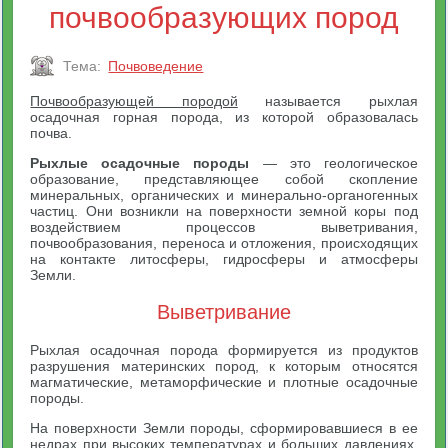
почвообразующих пород
Тема:
Почвоведение
Почвообразующей породой
называется рыхлая
осадочная горная порода, из которой образовалась
почва.
Рыхлые осадочные породы
— это геологическое
образование, представляющее собой скопление
минеральных, органических и минерально-органогенных
частиц. Они возникли на поверхности земной коры под
воздействием процессов выветривания,
почвообразования, переноса и отложения, происходящих
на контакте литосферы, гидросферы и атмосферы
Земли.
Выветривание
Рыхлая осадочная порода формируется из продуктов
разрушения материнских пород, к которым относятся
магматические, метаморфические и плотные осадочные
породы.
На поверхности Земли породы, сформировавшиеся в ее
недрах при высоких температурах и больших давлениях,