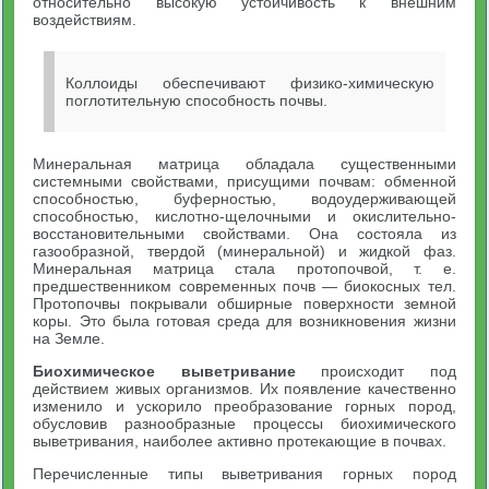
относительно высокую устойчивость к внешним
воздействиям.
Коллоиды обеспечивают физико-химическую
поглотительную способность почвы.
Минеральная матрица обладала существенными
системными свойствами, присущими почвам: обменной
способностью, буферностью, водоудерживающей
способностью, кислотно-щелочными и окислительно-
восстановительными свойствами. Она состояла из
газообразной, твердой (минеральной) и жидкой фаз.
Минеральная матрица стала протопочвой, т. е.
предшественником современных почв — биокосных тел.
Протопочвы покрывали обширные поверхности земной
коры. Это была готовая среда для возникновения жизни
на Земле.
Биохимическое выветривание
происходит под
действием живых организмов. Их появление качественно
изменило и ускорило преобразование горных пород,
обусловив разнообразные процессы биохимического
выветривания, наиболее активно протекающие в почвах.
Перечисленные типы выветривания горных пород