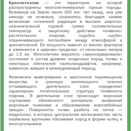
Криолитозона
— это территория, на которой
распространены многолетнемерзлые горные породы.
Возникнув на Земле около 650 тыс. лет назад, она уже
никогда не исчезала, сохраняясь благодаря низким
величинам солнечной радиации в высоких широтах,
незначительной годовой сумме положительных
температур и защитному действию почвенно-
растительного покрова, подобно «шубе»
ограничивающего теплообмен между атмосферой и
криолитозоной. Ее мощность зависит от многих факторов
и изменяется в широких пределах: от нескольких метров
до 1,5 км. Многолетняя мерзлота «законсервировала»
состояние и состав древних осадочных пород, почвы и
некоторых обитателей палеоландшафтов, например,
мамонтов, живших в межледниковый период.
Физическое выветривание и криогенное перемещение
вещества в границах маломощного сезонно
оттаивающего деятельного слоя определяют
характерную полигональную структуру почвенного
покрова. В деятельном слое происходит морозная
сортировка обломочного материала, вызванная
морозным пучением и образованием морозобойных
трещин. Поверхность почвы разбита на пятна —
медальоны, в которых центральная мелкоземистая часть
окаймлена крупными обломками пород в форме колец и
многоугольников.