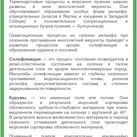
Термокарстовые процессы и морозное пучение широко
развиты в зоне многолетней мерзлоты. Они
обусловливают образование особых форм рельефа:
отрицательных (аласов в Якутии и хасыреев в Западной
Сибири) и положительных (сегрегационных и
инъекционных бугров пучения — булгунняхов).
Гравитационные процессы на склонах рельефа при
сезонном протаивании многолетней мерзлоты приводят к
развитию процессов эрозии, солифлюкции и
образованию курумов и оползней.
Солифлюкция
— это процесс сползания почвогрунтов в
вязко-пластичном состоянии на склонах в талом
деятельном слое по кровле многолетнемерзлых пород.
Масштабы солифлюкции зависят от глубины сезонного
протаивания, водонасыщенности почвы, уклонов
рельефа, гранулометрического состава и степени
задернованности поверхности.
Курумы
— это каменные поля или потоки. Они
образуются в результате морозной сортировки
обломочного, щебнисто-глыбового материала при очень
медленном перемещении на склонах с крутизной до 40°.
В результате выноса мелкозёмистого материала в период
сезонного оттаивания деятельного слоя происходит
морозная сортировка обломочного материала.
Почвенный покров криолитозоны чрезвычайно