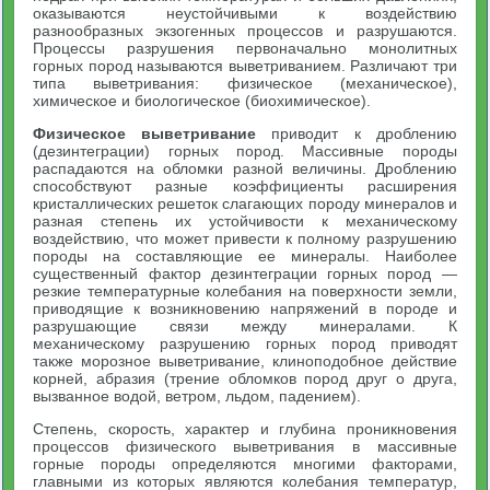
оказываются неустойчивыми к воздействию
разнообразных экзогенных процессов и разрушаются.
Процессы разрушения первоначально монолитных
горных пород называются выветриванием. Различают три
типа выветривания: физическое (механическое),
химическое и биологическое (биохимическое).
Физическое выветривание
приводит к дроблению
(дезинтеграции) горных пород. Массивные породы
распадаются на обломки разной величины. Дроблению
способствуют разные коэффициенты расширения
кристаллических решеток слагающих породу минералов и
разная степень их устойчивости к механическому
воздействию, что может привести к полному разрушению
породы на составляющие ее минералы. Наиболее
существенный фактор дезинтеграции горных пород —
резкие температурные колебания на поверхности земли,
приводящие к возникновению напряжений в породе и
разрушающие связи между минералами. К
механическому разрушению горных пород приводят
также морозное выветривание, клиноподобное действие
корней, абразия (трение обломков пород друг о друга,
вызванное водой, ветром, льдом, падением).
Степень, скорость, характер и глубина проникновения
процессов физического выветривания в массивные
горные породы определяются многими факторами,
главными из которых являются колебания температур,