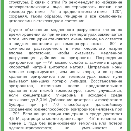
структуры. В связи с этим Рэ рекомендует во избежание
перекристаллизации льда консервировать клетки при
температуре ниже —75°, а предпочтительно ниже —120°,
сохраняя, таким образом, глицерин и все компоненты
цитоплазмы в стекловидном состоянии.
Другое объяснение медленного разрушения клеток во
время хранения их при низких температурах заключается
в том, что глицерин становится очень вязким, но остается
в жидком состоянии до температуры около —80° и
количества растворенного в нем хлористого натрия
вполне достаточно, чтобы оказывать медленное
разрушающее действие на эритроциты. Повреждения
эритроцитов при —79° можно ослабить, заменив в среде
хлористый натрий цитратом натрия. Цитратные ионы
меньше гидратируются, чем ионы хлора, и во время
хранения эритроцитов при температурах выше нуля
вызывают меньшую потерю липидов. Восстановление
эритроцитов, оттаявших после продолжительного
хранения при низкой температуре, также улучшается,
если концентрацию глицерина в исходной среде
повышают до 3,0 М. Добавление декстрозы и фосфатного
буфера при pH 7,0 способствует дальнейшему
сохранению жизнеспособности эритроцитов человека при
—79°. Если концентрация глицерина в среде достигает
4,5 М, эритроциты можно хранить при —45° в течение не
менее 1 года без возникновения гемолиза или потери
аденозинтрифосфата; не уменьшается и