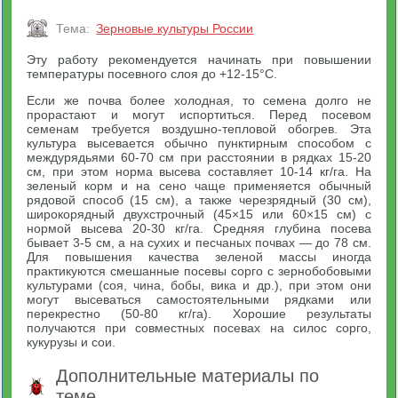
Тема:
Зерновые культуры России
Эту работу рекомендуется начинать при повышении
температуры посевного слоя до +12-15°С.
Если же почва более холодная, то семена долго не
прорастают и могут испортиться. Перед посевом
семенам требуется воздушно-тепловой обогрев. Эта
культура высевается обычно пунктирным способом с
междурядьями 60-70 см при расстоянии в рядках 15-20
см, при этом норма высева составляет 10-14 кг/га. На
зеленый корм и на сено чаще применяется обычный
рядовой способ (15 см), а также черезрядный (30 см),
широкорядный двухстрочный (45×15 или 60×15 см) с
нормой высева 20-30 кг/га. Средняя глубина посева
бывает 3-5 см, а на сухих и песчаных почвах — до 78 см.
Для повышения качества зеленой массы иногда
практикуются смешанные посевы сорго с зернобобовыми
культурами (соя, чина, бобы, вика и др.), при этом они
могут высеваться самостоятельными рядками или
перекрестно (50-80 кг/га). Хорошие результаты
получаются при совместных посевах на силос сорго,
кукурузы и сои.
Дополнительные материалы по
теме