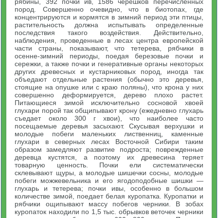
рябины, 392 почки ив, 1586 черешков перечисленных
пород. Совершенно очевидно, что в биотопах, где
концентрируются и кормятся в зимний период эти птицы,
растительность должна испытывать определенные
последствия такого воздействия. Действительно,
наблюдения, проведенные в лесах центра европейской
части страны, показывают, что тетерева, рябчики в
осенне-зимний периоды, поедая березовые почки и
сережки, а также почки и генеративные органы некоторых
других древесных и кустарниковых пород, иногда так
объедают отдельные растения (обычно это деревья,
стоящие на опушке или с краю поляны), что крона у них
совершенно деформируется, дерево плохо растет.
Питающиеся зимой исключительно сосновой хвоей
глухари порой так общипывают крону (ежедневно глухарь
съедает около 300 г хвои), что наиболее часто
посещаемые деревья засыхают. Скусывая верхушки и
молодые побеги маленьких лиственниц, каменные
глухари в северных лесах Восточной Сибири таким
образом замедляют развитие подроста; поврежденные
деревца кустятся, а поэтому их древесина теряет
товарную ценность. Почки ели систематически
склевывают щуры, а молодые шишечки сосны, молодые
побеги можжевельника и его ягодоподобные шишки —
глухарь и тетерева; почки ивы, особенно в большом
количестве зимой, поедает белая куропатка. Куропатки и
рябчики ощипывают массу побегов черники. В зобах
куропаток находили по 1,5 тыс. обрывков веточек черники