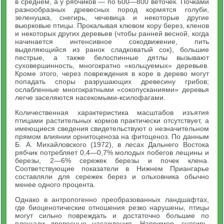
в среднем, а у рябчиков — по 600—800 веточек. Почками
разнообразных древесных пород кормятся голуби,
зеленушка, снегирь, чечевица и некоторые другие
вьюрковые птицы. Прокалывая клювом кору берез, кленов
и некоторых других деревьев (чтобы ранней весной, когда
начинается интенсивное сокодвижение, пить
выделяющийся из ранок сладковатый сок), большие
пестрые, а также белоспинные дятлы вызывают
суховершинность, многократно «кольцуемых» деревьев.
Кроме этого, через повреждения в коре в дерево могут
попадать споры разрушающих древесину грибов;
ослабленные многократными «сокопусканиями» деревья
легче заселяются насекомыми-ксилофагами.
Количественная характеристика масштабов изъятия
птицами растительных кормов практически отсутствует, а
имеющиеся сведения свидетельствуют о незначительном
прямом влиянии орнитоценоза на фитоценоз. По данным
Б. А. Михайловского (1972), в лесах Дальнего Востока
рябчик потребляет 0,4—0,7% молодых побегов лещины и
березы, 2—6% сережек березы и почек клена.
Соответствующие показатели в Нижнем Приангарье
составляли для сережек берез и ольховника обычно
менее одного процента.
Однако в антропогенно преобразованных ландшафтах,
где биоценотические отношения резко нарушены, птицы
могут сильно повреждать и достаточно большие по
площади древесные насаждения. Например, снегирь,