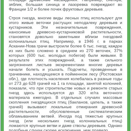
зяблик, большая синица и лазоревка повреждают во
Франции 1/2 и более почек фруктовых деревьев.
Строя гнезда, многие виды лесных птиц используют для
этого живые веточки растущих неподалеку деревьев и
кустарников. Эти незначительные повреждения,
наносимые древесно-кустарниковой растительности,
становятся довольно заметными вблизи гнездовий
колониальных птиц. Например, в 1946 г. в парках
Аскании-Нова грачи выстроили более 6 тыс. гнезд; каждое
из них было сложено в среднем из 270 веточек, 37%
которых (600 тыс. молодых побегов) были живыми. В
результате этих повреждений, а также сильного
загрязнения листьев экскрементами многие деревья
начали болеть и усыхать. Подсчеты, проведенные в
грачевнике, находящемся в пойменном лесу (Ростовская
обл.), где плотность населения колебалась в разные годы
от 273 до 628 грачей на 1 га площади, занятой колонией,
показали, что при строительстве новых и ремонте старых
гнезд здесь используется до 320 кг/га веточного
материала ежегодно. В отдельных случаях массовые
скопления гнездящихся птиц (бакланов, цапель, а также
грачей) вызывают локальные отмирания древесной
растительности, обусловленные систематическим
обламыванием ветвей. Иногда под тяжестью крупных
гнезд (или нескольких гнезд колониальных птиц)
ломаются крупные ветви и даже стволы деревьев. Однако
подобные случаи скорее исключение, чем правило.