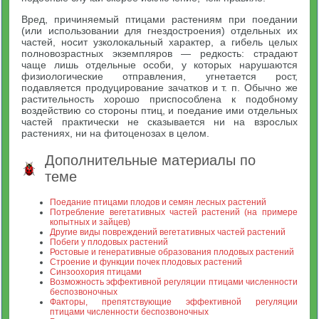
Вред, причиняемый птицами растениям при поедании
(или использовании для гнездостроения) отдельных их
частей, носит узколокальный характер, а гибель целых
полновозрастных экземпляров — редкость: страдают
чаще лишь отдельные особи, у которых нарушаются
физиологические отправления, угнетается рост,
подавляется продуцирование зачатков и т. п. Обычно же
растительность хорошо приспособлена к подобному
воздействию со стороны птиц, и поедание ими отдельных
частей практически не сказывается ни на взрослых
растениях, ни на фитоценозах в целом.
Дополнительные материалы по
теме
Поедание птицами плодов и семян лесных растений
Потребление вегетативных частей растений (на примере
копытных и зайцев)
Другие виды повреждений вегетативных частей растений
Побеги у плодовых растений
Ростовые и генеративные образования плодовых растений
Строение и функции почек плодовых растений
Синзоохория птицами
Возможность эффективной регуляции птицами численности
беспозвоночных
Факторы, препятствующие эффективной регуляции
птицами численности беспозвоночных