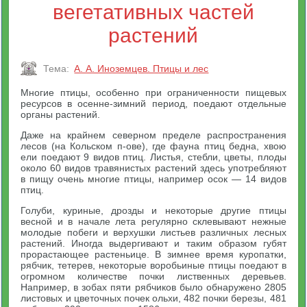
вегетативных частей
растений
Тема:
А. А. Иноземцев. Птицы и лес
Многие птицы, особенно при ограниченности пищевых
ресурсов в осенне-зимний период, поедают отдельные
органы растений.
Даже на крайнем северном пределе распространения
лесов (на Кольском п-ове), где фауна птиц бедна, хвою
ели поедают 9 видов птиц. Листья, стебли, цветы, плоды
около 60 видов травянистых растений здесь употребляют
в пищу очень многие птицы, например осок — 14 видов
птиц.
Голуби, куриные, дрозды и некоторые другие птицы
весной и в начале лета регулярно склевывают нежные
молодые побеги и верхушки листьев различных лесных
растений. Иногда выдергивают и таким образом губят
прорастающее растеньице. В зимнее время куропатки,
рябчик, тетерев, некоторые воробьиные птицы поедают в
огромном количестве почки лиственных деревьев.
Например, в зобах пяти рябчиков было обнаружено 2805
листовых и цветочных почек ольхи, 482 почки березы, 481