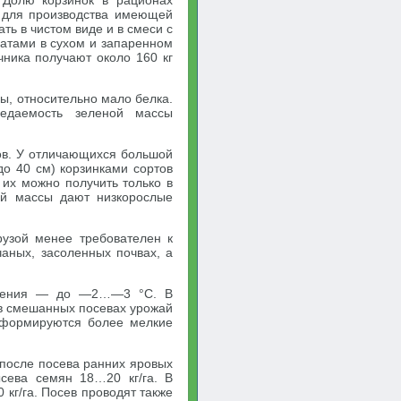
 Долю корзинок в рационах
ь для производства имеющей
ть в чистом виде и в смеси с
ратами в сухом и запаренном
чника получают около 160 кг
ы, относительно мало белка.
едаемость зеленой массы
ов. У отличающихся большой
о 40 см) корзинками сортов
 их можно получить только в
ой массы дают низкорослые
рузой менее требователен к
чаных, засоленных почвах, а
астения — до —2…—3 °С. В
 в смешанных посевах урожай
 формируются более мелкие
 после посева ранних яровых
сева семян 18…20 кг/га. В
кг/га. Посев проводят также