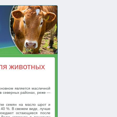
ля животных
основном является масличной
 в северных районах, реже —
тке семян на масло шрот и
 40 %. В свежем виде, лучше
поедают остающиеся после