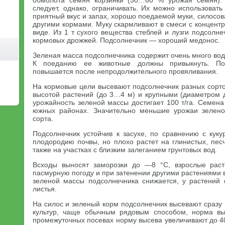
обмолота семян корзинки (50…60 % урожая семян).
следует, однако, ограничивать. Их можно использоват
приятный вкус и запах, хорошо поедаемой муки, силосова
другими кормами. Муку скармливают в смеси с концент
виде. Из 1 т сухого вещества стеблей и лузги подсолне
кормовых дрожжей. Подсолнечник — хороший медонос.
Зеленая масса подсолнечника содержит очень много вод
К поеданию ее животные должны привыкнуть. По
повышается после непродолжительного провяливания.
На кормовые цели высевают подсолнечник разных сорт
высотой растений (до 3…4 м) и крупными (диаметром д
урожайность зеленой массы достигает 100 т/га. Семена
южных районах. Значительно меньшие урожаи зелен
сорта.
Подсолнечник устойчив к засухе, по сравнению с куку
плодородию почвы, но плохо растет на глинистых, пес
также на участках с близким залеганием грунтовых вод.
Всходы выносят заморозки до —8 °С, взрослые р
пасмурную погоду и при затенении другими растениями
зеленой массы подсолнечника снижается, у растений
листья.
На силос и зеленый корм подсолнечник высевают сразу
культур, чаще обычным рядовым способом, норма вы
промежуточных посевах норму высева увеличивают до 40 