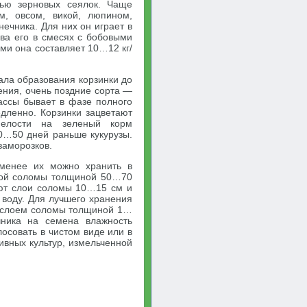
ью зерновых сеялок. Чаще
м, овсом, викой, люпином,
ечника. Для них он играет в
ва его в смесях с бобовыми
ами она составляет 10…12 кг/
ала образования корзинки до
ения, очень поздние сорта —
ассы бывает в фазе полного
едленно. Корзинки зацветают
пелости на зеленый корм
30…50 дней раньше кукурузы.
заморозков.
менее их можно хранить в
слой соломы толщиной 50…70
уют слои соломы 10…15 см и
 воду. Для лучшего хранения
у слоем соломы толщиной 1…
чника на семена влажность
осовать в чистом виде или в
ивных культур, измельченной