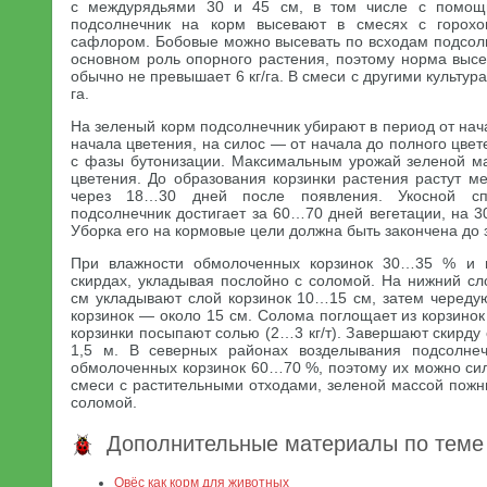
с междурядьями 30 и 45 см, в том числе с помощ
подсолнечник на корм высевают в смесях с горохо
сафлором. Бобовые можно высевать по всходам подсолн
основном роль опорного растения, поэтому норма высе
обычно не превышает 6 кг/га. В смеси с другими культур
га.
На зеленый корм подсолнечник убирают в период от нач
начала цветения, на силос — от начала до полного цвет
с фазы бутонизации. Максимальным урожай зеленой м
цветения. До образования корзинки растения растут м
через 18…30 дней после появления. Укосной с
подсолнечник достигает за 60…70 дней вегетации, на 
Уборка его на кормовые цели должна быть закончена до 
При влажности обмолоченных корзинок 30…35 % и 
скирдах, укладывая послойно с соломой. На нижний 
см укладывают слой корзинок 10…15 см, затем черед
корзинок — около 15 см. Солома поглощает из корзинок
корзинки посыпают солью (2…3 кг/т). Завершают скирд
1,5 м. В северных районах возделывания подсолне
обмолоченных корзинок 60…70 %, поэтому их можно сил
смеси с растительными отходами, зеленой массой пожн
соломой.
Дополнительные материалы по теме
Овёс как корм для животных