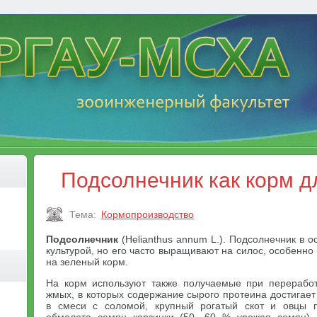
Подсолнечник как корм д
Тема:
Кормопроизводство
Подсолнечник
(Helianthus annum L.). Подсолнечник в 
культурой, но его часто выращивают на силос, особенно
на зеленый корм.
На корм используют также получаемые при перерабо
жмых, в которых содержание сырого протеина достигает
в смеси с соломой, крупный рогатый скот и овцы 