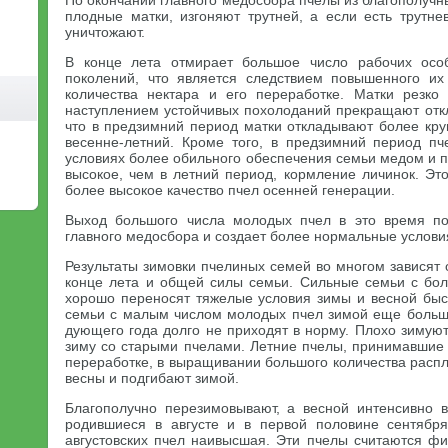
По окончании главного медосбора пчелы из благополучны
плодные матки, изгоняют трутней, а если есть трутне
уничтожают.
В конце лета отмирает большое число рабочих осо
поколений, что является следствием повышенного их
количества нектара и его переработке. Матки резко
наступлением устойчивых похолоданий прекращают откл
что в предзимний период матки откладывают более кру
весенне-летний. Кроме того, в предзимний период п
условиях более обильного обеспечения семьи медом и п
высокое, чем в летний период, кормление личинок. Эт
более высокое качество пчел осенней генерации.
Выход большого числа молодых пчел в это время по
главного медосбора и создает более нормальные ус­лови
Результаты зимовки пчелиных семей во многом зависят
конце лета и общей силы семьи. Сильные семьи с бо
хорошо переносят тяжелые усло­вия зимы и весной бы
семьи с малым числом молодых пчел зимой еще больше
дующего года долго не приходят в норму. Плохо зимую
зиму со старыми пчелами. Летние пчелы, принимавшие 
переработке, в выращивании большого количества расп
весны и по­дгибают зимой.
Благополучно перезимовывают, а весной интенсивно 
родившиеся в августе и в первой половине сентября
августовских пчел наивысшая. Эти пчелы считаются фи