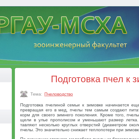
Подготовка пчел к 
Тема:
Пчеловодство
Подготовка пчелиной семьи к зимовке начинается ещ
превращая его в мед, пчелы тем самым создают пита
корм для своего зимнего поко­ления. Кроме того, пче
щели в улье прополисом и уменьшают размер летка.
тавляют несколько круглых отверстий (диаметром око
пчелы. Это значительно снижает теплопотери при зимовк