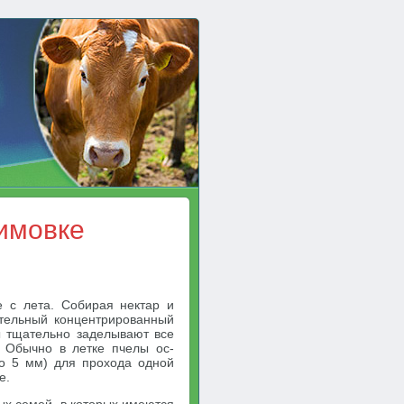
зимовке
е с лета. Собирая нектар и
тельный концентрированный
лы тщательно заделывают все
 Обычно в летке пчелы ос­
ло 5 мм) для прохода одной
е.