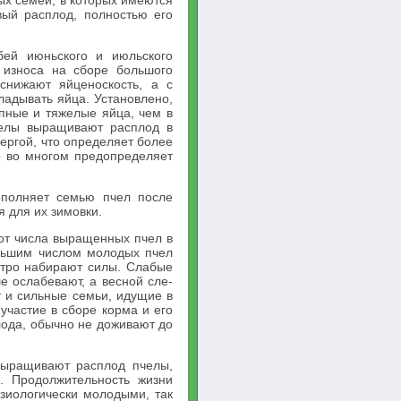
х се­мей, в которых имеются
вый расплод, полностью его
бей июньского и июльского
 износа на сборе большого
 снижают яйценоскость, а с
адывать яйца. Установлено,
пные и тяжелые яйца, чем в
че­лы выращивают расплод в
ергой, что определяет более
о во многом предопределяет
полняет се­мью пчел после
я для их зимовки.
 от числа выращенных пчел в
льшим числом молодых пчел
стро набирают силы. Слабые
 ослабевают, а весной сле­
т и сильные семьи, идущие в
участие в сборе корма и его
лода, обычно не доживают до
выращивают расплод пчелы,
. Продолжительность жизни
зиологически молодыми, так