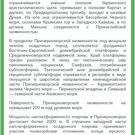
ограничивается южным склоном Украинского
кристаллического щита, примыкает к склонам Карпат и
далеко, по Предкарпатскому прогибу, заходит в низовья
Дуная. На юге она ограничивается бассейном Черного
моря, склонами Крымских гор и Западного Кавказа, а по
долине Маныча соединяется с Прикаспийской
низменностью.
В пределах Причерноморской низменности под мощным
чехлом осадочных пород сочленяется фундамент
Восточно-Европейской докембрийской платформы и
Средиземноморской подвижной зоны. Край платформы
срезан разломом. К нему по тектоническому шву
причленена герцинская, Скифская, погребенная
субплатформа. Тектонический шов докембрийской и
герцинской субплатформ отражается в рельефе в виде
тянущихся в широтном направлении нижнедунайской
части Причерноморской низменности — Каркинитского
залива Черного моря — Перекопской впадины и Сивашей
— северной части Азовского моря.
Поверхность Причерноморской низменности не
превышает 200 м над уровнем моря.
Мощность наплатформенного покрова в Причерноморье
достигает более 2000 м. В строении западной части
наплатформенного осадочного покрова принимают
участие палеозойские отложения, толщи юрского,