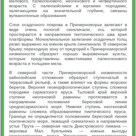
мелового, палеогенового, неогенового и четвертичного
возраста. С палеозойскими и юрскими породами,
залегающими на значительной глубине, связаны
вулканогенные образования.
Слои осадочного покрова в Причерноморье залегают в
виде очень пологой синклинали, ось которой
простирается в направлении тектонического шва края
платформы. Моноклинальное залегание осадочных толщ
резко выражено на южном крыле синклинали. В северном
Крыму переходную зону от предгорий к Причерноморской
низменности образуют хорошо выраженные куэсты,
которые представлены известняками палеогенового
возраста и толщами мела.
В северной части Причерноморской низменности
кайнозойские отложения образуют ступенчатый и
террасовый рельеф, а также влияют на формы морских
берегов. Верхняя геоморфологическая ступень сложена
породами сарматского яруса. Тыловой край верхней
ступени неогеновой равнины протягивается в
направлении положения береговой линии
среднесарматского моря. Нижняя ступень неогеновой
равнины сложена образованиями пиитического яруса.
Граница ее определяется положением береговой линии
понтического моря, лежащей схематично в направлении
устье Прута — северная часть Днестровского лимана —
верховье Мал. Куяльника — южные выходы
кристаллических пород Украинского кристаллического