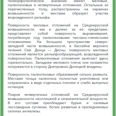
геоморфологическое значение имеют меловые,
палеогеновые и четвертичные отложения. Остальные из
перечисленных толщ распространены на окраинах
возвышенности и местами образуют участки
возрожденного рельефа.
Поверхность меловых отложений на Среднерусской
возвышенности, как и далеко за ее пределами,
представляет собой поверхность выравнивания,
погребенную под палеогеновыми песчано-глинистыми
отложениями. На большом пространстве северо-
западной части возвышенности, в бассейне верхнего
течения Сев. Донца — Десны, поверхность меловых
отложений является рельефообразующей, возрожденной
поверхностью. Палеогеновые отложения залегают здесь
горизонтально. Западнее мелового плеча они незаметно
погружаются в сторону Днепровско-Донецкой впадины.
Поверхность палеогеновых образований сильно размыта.
Местами толща палеогена полностью уничтожена или
сохранилась в виде отдельных плоских и слабо выпуклых
останцов.
Покров четвертичных отложений на Среднерусской
возвышенности несплошной и незначительной мощности.
В его составе преобладают бурые и палевые
лессовидные суглинки, более развитые в приледниковых
склонах антеклизы.