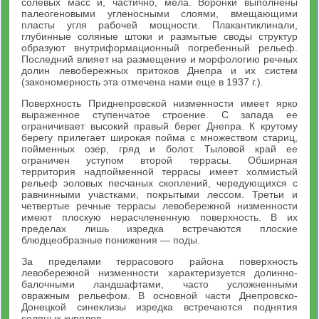
солевых масс и, частично, мела. Воронки выполнены
палеогеновыми угленосными слоями, вмещающими
пласты угля рабочей мощности. Плакантиклинали,
глубинные соляные штоки и размытые своды структур
образуют внутриформационный погребенный рельеф.
Последний влияет на размещение и морфологию речных
долин левобережных притоков Днепра и их систем
(закономерность эта отмечена нами еще в 1937 г.).
Поверхность Приднепровской низменности имеет ярко
выраженное ступенчатое строение. С запада ее
ограничивает высокий правый берег Днепра. К крутому
берегу прилегает широкая пойма с множеством стариц,
пойменных озер, гряд и болот. Тыловой край ее
ограничен уступом второй террасы. Обширная
территория надпойменной террасы имеет холмистый
рельеф эоловых песчаных скоплений, чередующихся с
равнинными участками, покрытыми лессом. Третьи и
четвертые речные террасы левобережной низменности
имеют плоскую нерасчлененную поверхность. В их
пределах лишь изредка встречаются плоские
блюдцеобразные понижения — поды.
За пределами террасового района поверхность
левобережной низменности характеризуется долинно-
балочными ландшафтами, часто усложненными
овражным рельефом. В основной части Днепровско-
Донецкой синеклизы изредка встречаются поднятия
соляных куполов.