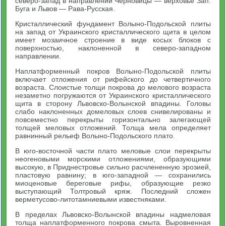
северо-запад в направлении Черновицы — верховье Зап.
Буга и Львов — Рава-Русская.
Кристаллический фундамент Волыно-Подольской плиты
на запад от Украинского кристаллического щита в целом
имеет мозаичное строение в виде косых блоков с
поверхностью, наклоненной в северо-западном
направлении.
Наплатформенный покров Волыно-Подольской плиты
включает отложения от рифейского до четвертичного
возраста. Слоистые толщи покрова до мелового возраста
незаметно погружаются от Украинского кристаллического
щита в сторону Львовско-Волынской впадины. Головы
слабо наклоненных домеловых слоев снивелированы и
повсеместно перекрыты горизонтально залегающей
толщей меловых отложений. Толща мела определяет
равнинный рельеф Волыно-Подольского плато.
В юго-восточной части плато меловые слои перекрыты
неогеновыми морскими отложениями, образующими
высокую, в Приднестровье сильно расчлененную эрозией,
пластовую равнину; в юго-западной — сохранились
миоценовые береговые рифы, образующие резко
выступающий Толтровый кряж. Последний сложен
верметусово-литотамниевыми известняками.
В пределах Львовско-Волынской впадины надмеловая
толща наплатформенного покрова смыта. Выровненная