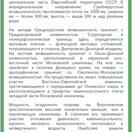
центральную часть Европейской территории СССР. В
меридиональном направлении
Среднерусская
возвышенность
протягивается почти на 1000 км, ширина
ее — более 500 км, высота — выше 300 м над уровнем
моря.
На западе Среднерусская возвышенность граничит с
Приднепровской низменностью. Структурная и
геоморфологическая границы здесь определяются
меловым плечом — флексурой меловых отложений,
погружающихся в сторону Днепровско-Донецкой впадины.
На востоке возвышенность граничит с Окско-Донской
низменностью, расположенной в окраинной юго-
восточной части Московской синеклизы. На юге она
прилегает к склонам Донецкого кряжа, на севере —
орографически граничит со Смоленско-Московской
возвышенностью. На продолжении ее лежат повышенные
участки Восточно-Европейской равнины,
протягивающиеся с перерывами до Онежского озера и
располагающиеся в пределах каменноугольного плеча
западной части Московской синеклизы.
Мощность осадочного покрова на Воронежском
кристаллическом массиве значительно меньше, чем в
прилегающих синеклизах. В строении его принимают
участие отложения девонского, каменноугольного,
юрского, мелового, палеогенового, неогенового и
четвертичного возраста. Наиболее важное