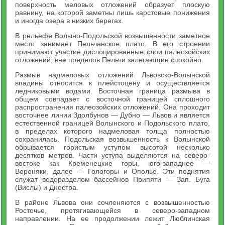
поверхность меловых отложений образует плоскую
равнину, на которой заметны лишь карстовые понижения
и иногда озера в низких берегах.
В рельефе Волыно-Подольской возвышенности заметное
место занимает Пельчанское плато. В его строении
принимают участие дислоцированные слои палеозойских
отложений, вне пределов Пельчи залегающие спокойно.
Размыв надмеловых отложений Львовско-Волынской
впадины относится к плейстоцену и осуществляется
ледниковыми водами. Восточная граница размыва в
общем совпадает с восточной границей сплошного
распространения палеозойских отложений. Она проходит
восточнее линии Здолбунов — Дубно — Львов и является
естественной границей Волынского и Подольского плато,
в пределах которого надмеловая толща полностью
сохранилась. Подольская возвышенность к Волынской
обрывается гористым уступом высотой несколько
десятков метров. Части уступа выделяются на северо-
востоке как Кременецкие горы, юго-западнее —
Вороняки, далее — Гологоры и Ополье. Эти поднятия
служат водоразделом бассейнов Припяти — Зап. Буга
(Вислы) и Днестра.
В районе Львова они сочленяются с возвышенностью
Росточье, протягивающейся в северо-западном
направлении. На ее продолжении лежит Люблинская