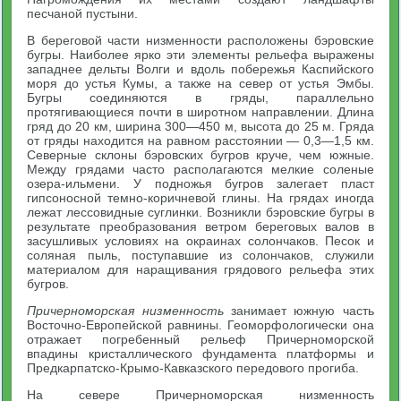
песчаной пустыни.
В береговой части низменности расположены бэровские
бугры. Наиболее ярко эти элементы рельефа выражены
западнее дельты Волги и вдоль побережья Каспийского
моря до устья Кумы, а также на север от устья Эмбы.
Бугры соединяются в гряды, параллельно
протягивающиеся почти в широтном направлении. Длина
гряд до 20 км, ширина 300—450 м, высота до 25 м. Гряда
от гряды находится на равном расстоянии — 0,3—1,5 км.
Северные склоны бэровских бугров круче, чем южные.
Между грядами часто располагаются мелкие соленые
озера-ильмени. У подножья бугров залегает пласт
гипсоносной темно-коричневой глины. На грядах иногда
лежат лессовидные суглинки. Возникли бэровские бугры в
результате преобразования ветром береговых валов в
засушливых условиях на окраинах солончаков. Песок и
соляная пыль, поступавшие из солончаков, служили
материалом для наращивания грядового рельефа этих
бугров.
Причерноморская низменность
занимает южную часть
Восточно-Европейской равнины. Геоморфологически она
отражает погребенный рельеф Причерноморской
впадины кристаллического фундамента платформы и
Предкарпатско-Крымо-Кавказского передового прогиба.
На севере Причерноморская низменность