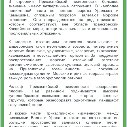
В строении Прикаспийской низменности большое
значение имеют четвертичные отложения. В наиболее
пониженной части ее, южнее широты Уральска и
Камышина, сплошным покровом залегают морские
отложения. Они подразделяются на ряд горизонтов,
которым соответствуют, вне области трансгрессий
Каспийского моря, толщи аллювиальных и делювиально-
пролювиальных отложений.
К морским отложениям относятся акчагыльские и
апшеронские слои неогенового возраста, четвертичные
морские бакинские, урунджикские, хазарские, гирканские,
хвалынские и новокаспийские горизонты. За пределами
распространения морских отложений залегают
ергенинские пески, сыртовые суглинки, аллювий террас, а
на Приволжской возвышенности — покровные
лессовидные суглинки. Морские и речные террасы играют
важную роль в геоморфологии региона.
Рельеф Прикаспийской низменности совершенно
плоский. Над равниной поднимаются высокие
куполообразные возвышенности — «горы» — соляных
структур, которые разнообразят однотипный ландшафт
засушливой степи.
В южной части Прикаспийской низменности, между
низовьями Волги и Урала, а также на юго-востоке ее
большие пространства занимают кучевые пески.
Нагромождения их местами создают ландшафты