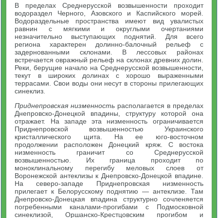
В пределах Среднерусской возвышенности проходит
водораздел Черного, Азовского и Каспийского морей.
Водораздельные пространства имеют вид увалистых
равнин с мягкими и округлыми очертаниями
незначительно выступающих поднятий. Для всего
региона характерен долинно-балочный рельеф с
задернованными склонами. В лессовых районах
встречается овражный рельеф на склонах древних долин.
Реки, берущие начало на Среднерусской возвышенности,
текут в широких долинах с хорошо выраженными
террасами. Свои воды они несут в стороны прилегающих
синеклиз.
Приднепровская низменность
располагается в пределах
Днепровско-Донецкой впадины, структуру которой она
отражает. На западе эта низменность ограничивается
Приднепровской возвышенностью Украинского
кристаллического щита. На ее юго-восточном
продолжении расположен Донецкий кряж. С востока
низменность граничит со Среднерусской
возвышенностью. Их граница проходит по
моноклинальному перегибу меловых слоев от
Воронежской антеклизы к Днепровско-Донецкой впадине.
На северо-западе Приднепровская низменность
прилегает к Белорусскому поднятию — антеклизе. Там
Днепровско-Донецкая впадина структурно сочленяется
погребенными каналами-прогибами с Подмосковной
синеклизой, Оршанско-Крестцовским прогибом и