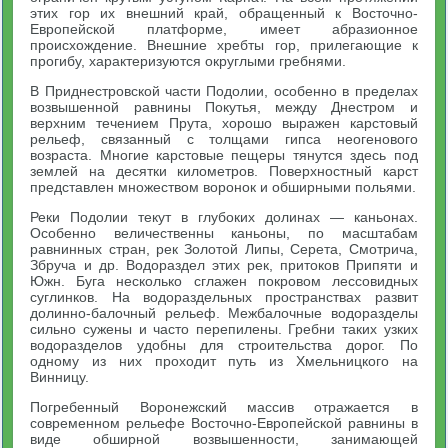
этих гор их внешний край, обращенный к Восточно-
Европейской платформе, имеет абразионное
происхождение. Внешние хребты гор, прилегающие к
прогибу, характеризуются округлыми гребнями.
В Приднестровской части Подолии, особенно в пределах
возвышенной равнины Покутья, между Днестром и
верхним течением Прута, хорошо выражен карстовый
рельеф, связанный с толщами гипса неогенового
возраста. Многие карстовые пещеры тянутся здесь под
землей на десятки километров. Поверхностный карст
представлен множеством воронок и обширными польями.
Реки Подолии текут в глубоких долинах — каньонах.
Особенно величественны каньоны, по масштабам
равнинных стран, рек Золотой Липы, Серета, Смотрича,
Збруча и др. Водораздел этих рек, притоков Припяти и
Южн. Буга несколько сглажен покровом лессовидных
суглинков. На водораздельных пространствах развит
долинно-балочный рельеф. Межбалочные водоразделы
сильно сужены и часто перепилены. Гребни таких узких
водоразделов удобны для строительства дорог. По
одному из них проходит путь из Хмельницкого на
Винницу.
Погребенный Воронежский массив отражается в
современном рельефе Восточно-Европейской равнины в
виде обширной возвышенности, занимающей