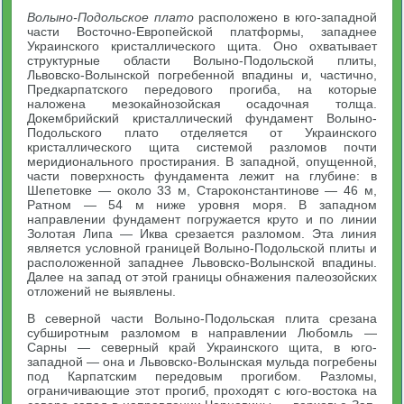
Волыно-Подольское плато
расположено в юго-западной
части Восточно-Европейской платформы, западнее
Украинского кристаллического щита. Оно охватывает
структурные области Волыно-Подольской плиты,
Львовско-Волынской погребенной впадины и, частично,
Предкарпатского передового прогиба, на которые
наложена мезокайнозойская осадочная толща.
Докембрийский кристаллический фундамент Волыно-
Подольского плато отделяется от Украинского
кристаллического щита системой разломов почти
меридионального простирания. В западной, опущенной,
части поверхность фундамента лежит на глубине: в
Шепетовке — около 33 м, Староконстантинове — 46 м,
Ратном — 54 м ниже уровня моря. В западном
направлении фундамент погружается круто и по линии
Золотая Липа — Иква срезается разломом. Эта линия
является условной границей Волыно-Подольской плиты и
расположенной западнее Львовско-Волынской впадины.
Далее на запад от этой границы обнажения палеозойских
отложений не выявлены.
В северной части Волыно-Подольская плита срезана
субширотным разломом в направлении Любомль —
Сарны — северный край Украинского щита, в юго-
западной — она и Львовско-Волынская мульда погребены
под Карпатским передовым прогибом. Разломы,
ограничивающие этот прогиб, проходят с юго-востока на