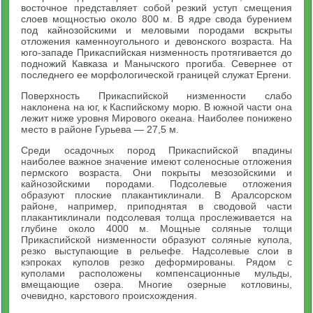
восточное представляет собой резкий уступ смещения
слоев мощностью около 800 м. В ядре свода бурением
под кайнозойскими и меловыми породами вскрыты
отложения каменноугольного и девонского возраста. На
юго-западе Прикаспийская низменность протягивается до
подножий Кавказа и Манычского прогиба. Севернее от
последнего ее морфологической границей служат Ергени.
Поверхность Прикаспийской низменности слабо
наклонена на юг, к Каспийскому морю. В южной части она
лежит ниже уровня Мирового океана. Наиболее понижено
место в районе Гурьева — 27,5 м.
Среди осадочных пород Прикаспийской впадины
наиболее важное значение имеют соленосные отложения
пермского возраста. Они покрыты мезозойскими и
кайнозойскими породами. Подсолевые отложения
образуют плоские плакантиклинали. В Аралсорском
районе, например, приподнятая в сводовой части
плакантиклинали подсолевая толща прослеживается на
глубине около 4000 м. Мощные соляные толщи
Прикаспийской низменности образуют соляные купола,
резко выступающие в рельефе. Надсолевые слои в
кэпроках куполов резко деформированы. Рядом с
куполами расположены компенсационные мульды,
вмещающие озера. Многие озерные котловины,
очевидно, карстового происхождения.