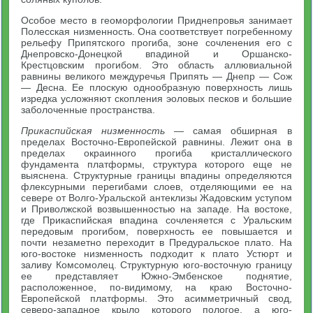
Особое место в геоморфологии Приднепровья занимает
Полесская низменность. Она соответствует погребенному
рельефу Припятского прогиба, зоне сочленения его с
Днепровско-Донецкой впадиной и Оршанско-
Крестцовским прогибом. Это область аллювиальной
равнины великого междуречья Припять — Днепр — Сож
— Десна. Ее плоскую однообразную поверхность лишь
изредка усложняют скопления эоловых песков и большие
заболоченные пространства.
Прикаспийская низменность
— самая обширная в
пределах Восточно-Европейской равнины. Лежит она в
пределах окраинного прогиба кристаллического
фундамента платформы, структура которого еще не
выяснена. Структурные границы впадины определяются
флексурными перегибами слоев, отделяющими ее на
севере от Волго-Уральской антеклизы Жадовским уступом
и Приволжской возвышенностью на западе. На востоке,
где Прикаспийская впадина сочленяется с Уральским
передовым прогибом, поверхность ее повышается и
почти незаметно переходит в Предуральское плато. На
юго-востоке низменность подходит к плато Устюрт и
заливу Комсомолец. Структурную юго-восточную границу
ее представляет Южно-Эмбенское поднятие,
расположенное, по-видимому, на краю Восточно-
Европейской платформы. Это асимметричный свод,
северо-западное крыло которого пологое, а юго-