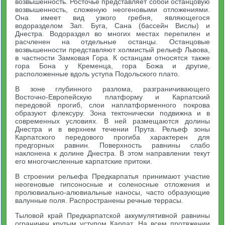
возвышенность. Росточье представляет собой останцовую
возвышенность, сложеную неогеновыми отложениями.
Она имеет вид узкого гребня, являющегося
водоразделом Зап. Буга, Сана (бассейн Вислы) и
Днестра. Водораздел во многих местах перепилен и
расчленен на отдельные останцы. Останцовые
возвышенности представляют холмистый рельеф Львова,
в частности Замковая Гора. К останцам относятся также
гора Бона у Кременца, гора Божа и другие,
расположенные вдоль уступа Подольского плато.
В зоне глубинного разлома, разграничивающего
Восточно-Европейскую платформу и Карпатский
передовой прогиб, слои наплатформенного покрова
образуют флексуру. Зона тектонически подвижна и в
современных условиях. В ней размещаются долины
Днестра и в верхнем течении Прута. Рельеф зоны
Карпатского передового прогиба характерен для
предгорных равнин. Поверхность равнины слабо
наклонена к долине Днестра. В этом направлении текут
его многочисленные карпатские притоки.
В строении рельефа Предкарпатья принимают участие
неогеновые гипсоносные и соленосные отложения и
пролювиально-алювиальные наносы, часто образующие
валунные поля. Распространены речные террасы.
Тыловой край Предкарпатской аккумулятивной равнины
ограничен крутым уступом Карпат. На всем протяжении