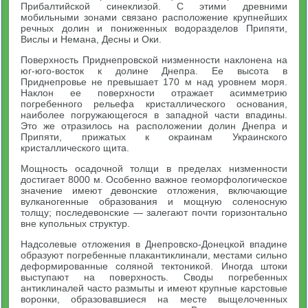
Прибалтийской синеклизой. С этими древними
мобильными зонами связано расположение крупнейших
речных долин и пониженных водоразделов Припяти,
Вислы и Немана, Десны и Оки.
Поверхность Приднепровской низменности наклонена на
юг-юго-восток к долине Днепра. Ее высота в
Приднепровье не превышает 170 м над уровнем моря.
Наклон ее поверхности отражает асимметрию
погребенного рельефа кристаллического основания,
наиболее погружающегося в западной части впадины.
Это же отразилось на расположении долин Днепра и
Припяти, прижатых к окраинам Украинского
кристаллического щита.
Мощность осадочной толщи в пределах низменности
достигает 8000 м. Особенно важное геоморфологическое
значение имеют девонские отложения, включающие
вулканогенные образования и мощную соленосную
толщу; последевонские — залегают почти горизонтально
вне купольных структур.
Надсолевые отложения в Днепровско-Донецкой впадине
образуют погребенные плакантиклинали, местами сильно
деформированные соляной тектоникой. Иногда штоки
выступают на поверхность. Своды погребенных
антиклиналей часто размыты и имеют крупные карстовые
воронки, образовавшиеся на месте выщелоченных