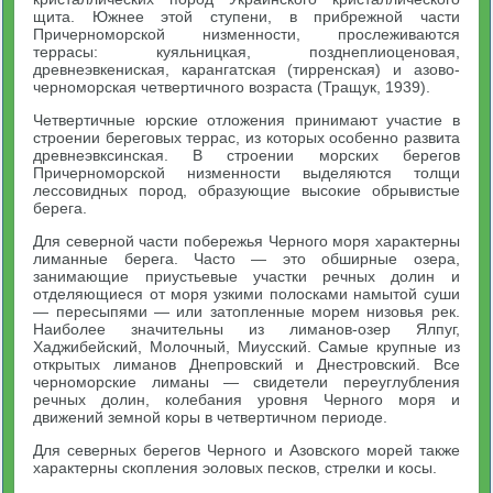
щита. Южнее этой ступени, в прибрежной части
Причерноморской низменности, прослеживаются
террасы: куяльницкая, позднеплиоценовая,
древнеэвкениская, карангатская (тирренская) и азово-
черноморская четвертичного возраста (Тращук, 1939).
Четвертичные юрские отложения принимают участие в
строении береговых террас, из которых особенно развита
древнеэвксинская. В строении морских берегов
Причерноморской низменности выделяются толщи
лессовидных пород, образующие высокие обрывистые
берега.
Для северной части побережья Черного моря характерны
лиманные берега. Часто — это обширные озера,
занимающие приустьевые участки речных долин и
отделяющиеся от моря узкими полосками намытой суши
— пересыпями — или затопленные морем низовья рек.
Наиболее значительны из лиманов-озер Ялпуг,
Хаджибейский, Молочный, Миусский. Самые крупные из
открытых лиманов Днепровский и Днестровский. Все
черноморские лиманы — свидетели переуглубления
речных долин, колебания уровня Черного моря и
движений земной коры в четвертичном периоде.
Для северных берегов Черного и Азовского морей также
характерны скопления эоловых песков, стрелки и косы.