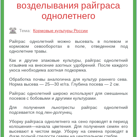
возделывания райграса
однолетнего
Тема:
Кормовые культуры России
Райграс однолетний можно высевать в полевом и
кормовом севооборотах в поле, отведенном под
однолетние травы.
Как и другие злаковые культуры, райграс однолетний
отзывчив на внесение азотных удобрений. После каждого
укоса необходима азотная подкормка.
Обработка почвы аналогична для культур раннего сева.
Норма высева — 25—30 кг/га. Глубина посева — 2 см.
Райграс однолетний широко используют для смешанных
посевов с бобовыми и другими культурами.
Для получения льнотресты райграс однолетний
подсевается под лен-долгунец.
Уборку райграса однолетнего на сено проводят в период
колошения—начала цветения. Для получения семян его
высевают в чистом виде. Уборку на семена проводят в
фазе полной спелости семян на центральном стебле.