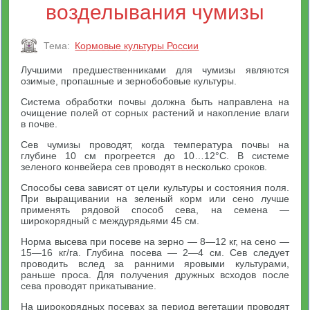
возделывания чумизы
Тема:
Кормовые культуры России
Лучшими предшественниками для чумизы являются
озимые, пропашные и зернобобовые культуры.
Система обработки почвы должна быть направлена на
очищение полей от сорных растений и накопление влаги
в почве.
Сев чумизы проводят, когда температура почвы на
глубине 10 см прогреется до 10…12°С. В системе
зеленого конвейера сев проводят в несколько сроков.
Способы сева зависят от цели культуры и состояния поля.
При выращивании на зеленый корм или сено лучше
применять рядовой способ сева, на семена —
широкорядный с междурядьями 45 см.
Норма высева при посеве на зерно — 8—12 кг, на сено —
15—16 кг/га. Глубина посева — 2—4 см. Сев следует
проводить вслед за ранними яровыми культурами,
раньше проса. Для получения дружных всходов после
сева проводят прикатывание.
На широкорядных посевах за период вегетации проводят