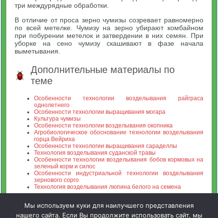
три междурядные обработки.
В отличие от проса зерно чумизы созревает равномерно
по всей метелке. Чумизу на зерно убирают комбайном
при побурении метелок и затвердении в них семян. При
уборке на сено чумизу скашивают в фазе начала
выметывания.
Дополнительные материалы по
теме
Особенности технологии возделывания райграса
однолетнего
Особенности технологии выращивания могара
Культура чумизы
Особенности технологии возделывания окопника
Агробиологическое обоснование технологии возделывания
горца Вейриха
Особенности технологии выращивания сараделлы
Технология возделывания суданской травы
Особенности технологии возделывания бобов кормовых на
зеленый корм и силос
Особенности индустриальной технологии возделывания
зернового сорго
Технология возделывания люпина белого на семена
Мы используем куки для наилучшего представления
нашего сайта. Если Вы продолжите использовать сайт, мы