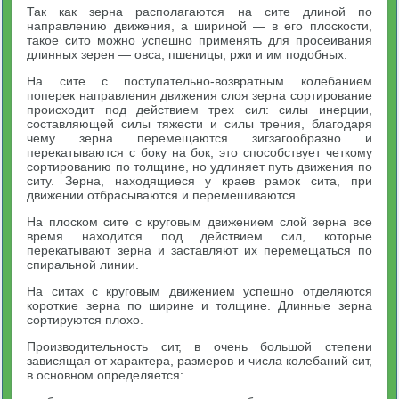
Так как зерна располагаются на сите длиной по
направлению движения, а шириной — в его плоскости,
такое сито можно успешно применять для просеивания
длинных зерен — овса, пшеницы, ржи и им подобных.
На сите с поступательно-возвратным колебанием
поперек направления движения слоя зерна сортирование
происходит под действием трех сил: силы инерции,
составляющей силы тяжести и силы трения, благодаря
чему зерна перемещаются зигзагообразно и
перекатываются с боку на бок; это способствует четкому
сортированию по толщине, но удлиняет путь движения по
ситу. Зерна, находящиеся у краев рамок сита, при
движении отбрасываются и перемешиваются.
На плоском сите с круговым движением слой зерна все
время находится под действием сил, которые
перекатывают зерна и заставляют их перемещаться по
спиральной линии.
На ситах с круговым движением успешно отделяются
короткие зерна по ширине и толщине. Длинные зерна
сортируются плохо.
Производительность сит, в очень большой степени
зависящая от характера, размеров и числа колебаний сит,
в основном определяется: