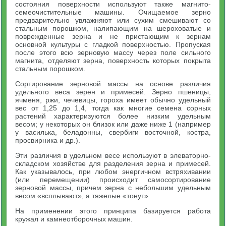
состояния поверхности используют также магнито-
семеочистительные машины. Очищаемое зерно
предварительно увлажняют или сухим смешивают со
стальным порошком, налипающим на шероховатые и
поврежденные зерна и не пристающим к зернам
основной культуры с гладкой поверхностью. Пропуская
после этого всю зерновую массу через поле сильного
магнита, отделяют зерна, поверхность которых покрыта
стальным порошком.
Сортирование зерновой массы на основе различия
удельного веса зерен и примесей. Зерно пшеницы,
ячменя, ржи, чечевицы, гороха имеет обычно удельный
вес от 1,25 до 1,4, тогда как многие семена сорных
растений характеризуются более низким удельным
весом; у некоторых он близок или даже ниже 1 (например
у василька, беладонны, свербиги восточной, костра,
просвирника и др.).
Эти различия в удельном весе используют в элеваторно-
складском хозяйстве для разделения зерна и примесей.
Как указывалось, при любом энергичном встряхивании
(или перемещении) происходит самосортирование
зерновой массы, причем зерна с небольшим удельным
весом «всплывают», а тяжелые «тонут».
На применении этого принципа базируется работа
кружал и камнеотборочных машин.