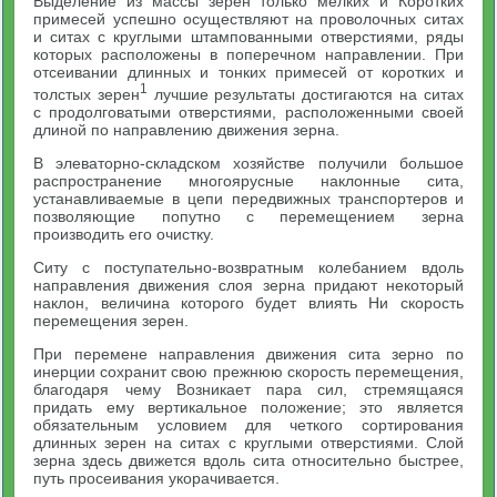
Выделение из массы зерен только мелких и Коротких
примесей успешно осуществляют на проволочных ситах
и ситах с круглыми штампованными отверстиями, ряды
которых расположены в поперечном направлении. При
отсеивании длинных и тонких примесей от коротких и
1
толстых зерен
лучшие результаты достигаются на ситах
с продолговатыми отверстиями, расположенными своей
длиной по направлению движения зерна.
В элеваторно-складском хозяйстве получили большое
распространение многоярусные наклонные сита,
устанавливаемые в цепи передвижных транспортеров и
позволяющие попутно с перемещением зерна
производить его очистку.
Ситу с поступательно-возвратным колебанием вдоль
направления движения слоя зерна придают некоторый
наклон, величина которого будет влиять Ни скорость
перемещения зерен.
При перемене направления движения сита зерно по
инерции сохранит свою прежнюю скорость перемещения,
благодаря чему Возникает пара сил, стремящаяся
придать ему вертикальное положение; это является
обязательным условием для четкого сортирования
длинных зерен на ситах с круглыми отверстиями. Слой
зерна здесь движется вдоль сита относительно быстрее,
путь просеивания укорачивается.