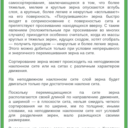
самосортирования, заключающееся в том, что более
тяжелые, мелкие и круглые зерна опускаются вглубь
слоя, а крупные, более легкие и некруглые «всплывают»
на его поверхность. «Погрузившиеся» зерна быстро
входят в соприкосновение с поверхностью сита и
препятствуют просеиванию находящихся вверху. С таким
явлением (положительным при просеивании во многих
случаях) приходится особенно считаться, когда из массы
круглых и тяжелых зерен, идущих сходом, хотят отобрать
— получить проходом — некруглые и более легкие зерна.
Этого можно добиться только при условии непрерывного
и энергичного перемешивания зерна на сите.
Сортирование зерна может происходить на неподвижном
наклонном сите или на ситах с различным характером
движения.
На неподвижном наклонном сите слой зерна будет
двигаться только при достаточном наклоне сита.
Поскольку перемещающиеся па сите зерна
располагаются своей длиной по направлению движения,
а шириной — в плоскости сита, нельзя ожидать четкого
сортирования ни по ширине, мм по толщине; иными
словами, на неподвижном наклонном сите нот условий
для разделения зерен, мало разнящихся своими
размерами.