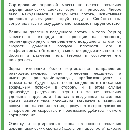
Сортирование зерновой массы на основе различия
аэродинамических свойств зерен и примесей. Любое
тело, находящееся в воздушном потоке, испытывает
давление движущихся струй воздуха. Свойство тел
сопротивляться этому давлению называют
парусностью
.
Величина давления воздушного потока на тело (зерно)
зависит от площади его проекции на плоскость,
перпендикулярную к направлению воздушного потока, от
скорости движения воздуха, плотности его и
коэффициента обтекания, в свою очередь зависящего от
формы и размеры тела (зеона) и состояния его
поверхности.
Зерна, имеющие более вертикальное направление
равнодействующей, будут отнесены недалеко, а
имеющие равнодействующую, приближающуюся к
горизонтали, будут падать очень медленно и относиться
воздушным потоком в сторону. И в этом случае
произойдет разделение зерен на основе различия
удельной парусности. Так как в воздушном потоке все
время меняют свое положение, меняется и величина
воздушного давления на них; в результате зерно движется
с переменной скоростью и невозможно добиться четкого
сортирования.
Очистку и сортирование зерна на основе различия
аэродинамических свойств (удельной парусности) широко