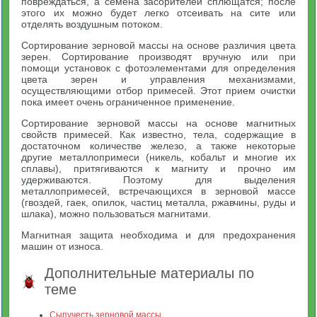
повреждаться, а семена засорителей сплющатся; после
этого их можно будет легко отсеивать на сите или
отделять воздушным потоком.
Сортирование зерновой массы на основе различия цвета
зерен. Сортирование производят вручную или при
помощи установок с фотоэлементами для определения
цвета зерен и управления механизмами,
осуществляющими отбор примесей. Этот прием очистки
пока имеет очень ограниченное применение.
Сортирование зерновой массы на основе магнитных
свойств примесей. Как известно, тела, содержащие в
достаточном количестве железо, а также некоторые
другие металлопримеси (никель, кобальт и многие их
сплавы), притягиваются к магниту и прочно им
удерживаются. Поэтому для выделения
металлопримесей, встречающихся в зерновой массе
(гвоздей, гаек, опилок, частиц металла, ржавчины, руды и
шлака), можно пользоваться магнитами.
Магнитная защита необходима и для предохранения
машин от износа.
Дополнительные материалы по
теме
Сыпучесть зерновой массы