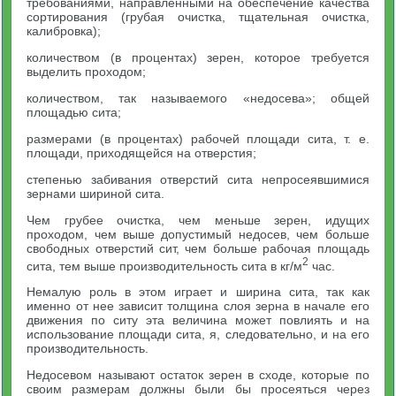
требованиями, направленными на обеспечение качества
сортирования (грубая очистка, тщательная очистка,
калибровка);
количеством (в процентах) зерен, которое требуется
выделить проходом;
количеством, так называемого «недосева»; общей
площадью сита;
размерами (в процентах) рабочей площади сита, т. е.
площади, приходящейся на отверстия;
степенью забивания отверстий сита непросеявшимися
зернами шириной сита.
Чем грубее очистка, чем меньше зерен, идущих
проходом, чем выше допустимый недосев, чем больше
свободных отверстий сит, чем больше рабочая площадь
2
сита, тем выше производительность сита в кг/м
час.
Немалую роль в этом играет и ширина сита, так как
именно от нее зависит толщина слоя зерна в начале его
движения по ситу эта величина может повлиять и на
использование площади сита, я, следовательно, и на его
производительность.
Недосевом называют остаток зерен в сходе, которые по
своим размерам должны были бы просеяться через