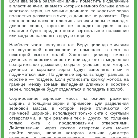
Если два зерна различной длины поместить в сделанные
в пластине ячеи, диаметр которых немного больше длины
короткого зерна, но меньше длинного, то короткое зерно
полностью уложится в ячее, а длинное не уложится. При
постепенном наклоне пластины из ячеи раньше выпадет
длинное зерно, короткое же попадет позднее, когда
пластине будет придано почти вертикальное положение
или когда ее наклонят в другую сторону.
Наиболее часто поступают так. Берут цилиндр с ячеями
на внутренней поверхности и помещают в него на
некоторой высоте жолоб. Заполняя цилиндр смесью
длинных и коротких зерен и приводя его в медленное
вращательное движение, создают условия, при которых
длинные и короткие зерна будут заполнять ячеи и
подниматься ими. Но длинные зерна выпадут раньше, а
короткие — позднее. Если установить кромку жолоба на
границе между зонами выпадения длинных и коротких
зерен, последние будут отделяться и попадать в жолоб.
Сортирование зерновой массы на основе различия
ширины и толщины зерен и примесей. Для разделения
зерновой массы, в которой зерна отличаются от
примесей шириной, используют только сита с круглыми
отверстиями, а при различии тех и других по толщине
только сита с продолговатыми отверстиями.
Действительно, через круглое отверстие сита может
пройти зерно, ширина которого меньше диаметра
отверстия, а через продолговатое — зерно, толщина