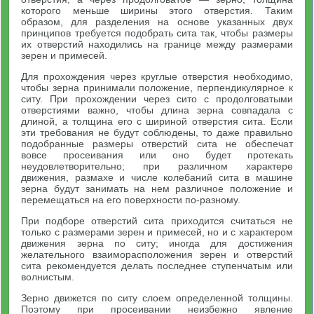
которого меньше ширины этого отверстия. Таким
образом, для разделения на основе указанных двух
принципов требуется подобрать сита так, чтобы размеры
их отверстий находились на границе между размерами
зерен и примесей.
Для прохождения через круглые отверстия необходимо,
чтобы зерна принимали положение, перпендикулярное к
ситу. При прохождении через сито с продолговатыми
отверстиями важно, чтобы длина зерна совпадала с
длиной, а толщина его с шириной отверстия сита. Если
эти требования не будут соблюдены, то даже правильно
подобранные размеры отверстий сита не обеспечат
вовсе просеивания или оно будет протекать
неудовлетворительно; при различном характере
движения, размахе и числе колебаний сита в машине
зерна будут занимать на нем различное положение и
перемещаться на его поверхности по-разному.
При подборе отверстий сита приходится считаться не
только с размерами зерен и примесей, но и с характером
движения зерна по ситу; иногда для достижения
желательного взаиморасположения зерен и отверстий
сита рекомендуется делать последнее ступенчатым или
волнистым.
Зерно движется по ситу слоем определенной толщины.
Поэтому при просеивании неизбежно явление