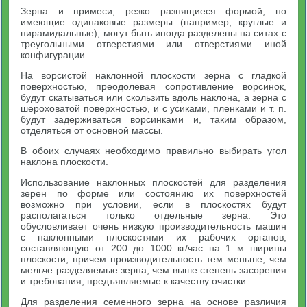
Зерна и примеси, резко разнящиеся формой, но
имеющие одинаковые размеры (например, круглые и
пирамидальные), могут быть иногда разделены на ситах с
треугольными отверстиями или отверстиями иной
конфигурации.
На ворсистой наклонной плоскости зерна с гладкой
поверхностью, преодолевая сопротивление ворсинок,
будут скатываться или скользить вдоль наклона, а зерна с
шероховатой поверхностью, и с усиками, пленками и т. п.
будут задерживаться ворсинками и, таким образом,
отделяться от основной массы.
В обоих случаях необходимо правильно выбирать угол
наклона плоскости.
Использование наклонных плоскостей для разделения
зерен по форме или состоянию их поверхностей
возможно при условии, если в плоскостях будут
располагаться только отдельные зерна. Это
обусловливает очень низкую производительность машин
с наклонными плоскостями их рабочих органов,
составляющую от 200 до 1000 кг/час на 1 м ширины
плоскости, причем производительность тем меньше, чем
мельче разделяемые зерна, чем выше степень засорения
и требования, предъявляемые к качеству очистки.
Для разделения семенного зерна на основе различия