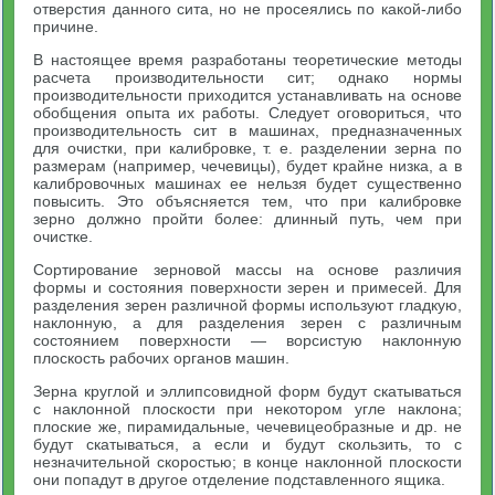
отверстия данного сита, но не просеялись по какой-либо
причине.
В настоящее время разработаны теоретические методы
расчета производительности сит; однако нормы
производительности приходится устанавливать на основе
обобщения опыта их работы. Следует оговориться, что
производительность сит в машинах, предназначенных
для очистки, при калибровке, т. е. разделении зерна по
размерам (например, чечевицы), будет крайне низка, а в
калибровочных машинах ее нельзя будет существенно
повысить. Это объясняется тем, что при калибровке
зерно должно пройти более: длинный путь, чем при
очистке.
Сортирование зерновой массы на основе различия
формы и состояния поверхности зерен и примесей. Для
разделения зерен различной формы используют гладкую,
наклонную, а для разделения зерен с различным
состоянием поверхности — ворсистую наклонную
плоскость рабочих органов машин.
Зерна круглой и эллипсовидной форм будут скатываться
с наклонной плоскости при некотором угле наклона;
плоские же, пирамидальные, чечевицеобразные и др. не
будут скатываться, а если и будут скользить, то с
незначительной скоростью; в конце наклонной плоскости
они попадут в другое отделение подставленного ящика.