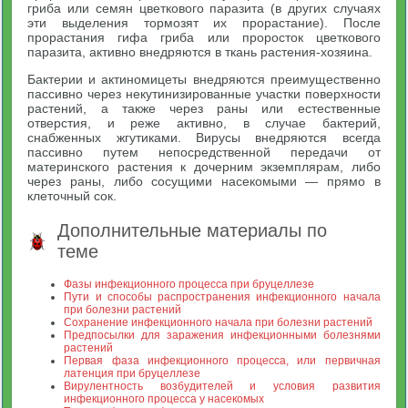
гриба или семян цветкового паразита (в других случаях
эти выделения тормозят их прорастание). После
прорастания гифа гриба или проросток цветкового
паразита, активно внедряются в ткань растения-хозяина.
Бактерии и актиномицеты внедряются преимущественно
пассивно через некутинизированные участки поверхности
растений, а также через раны или естественные
отверстия, и реже активно, в случае бактерий,
снабженных жгутиками. Вирусы внедряются всегда
пассивно путем непосредственной передачи от
материнского растения к дочерним экземплярам, либо
через раны, либо сосущими насекомыми — прямо в
клеточный сок.
Дополнительные материалы по
теме
Фазы инфекционного процесса при бруцеллезе
Пути и способы распространения инфекционного начала
при болезни растений
Сохранение инфекционного начала при болезни растений
Предпосылки для заражения инфекционными болезнями
растений
Первая фаза инфекционного процесса, или первичная
латенция при бруцеллезе
Вирулентность возбудителей и условия развития
инфекционного процесса у насекомых