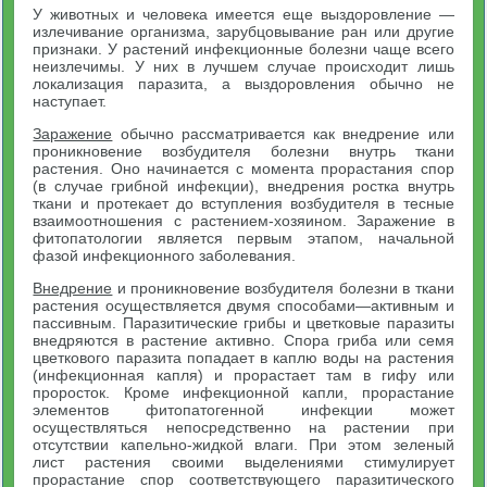
У животных и человека имеется еще выздоровление —
излечивание организма, зарубцовывание ран или другие
признаки. У растений инфекционные болезни чаще всего
неизлечимы. У них в лучшем случае происходит лишь
локализация паразита, а выздоровления обычно не
наступает.
Заражение
обычно рассматривается как внедрение или
проникновение возбудителя болезни внутрь ткани
растения. Оно начинается с момента прорастания спор
(в случае грибной инфекции), внедрения ростка внутрь
ткани и протекает до вступления возбудителя в тесные
взаимоотношения с растением-хозяином. Заражение в
фитопатологии является первым этапом, начальной
фазой инфекционного заболевания.
Внедрение
и проникновение возбудителя болезни в ткани
растения осуществляется двумя способами—активным и
пассивным. Паразитические грибы и цветковые паразиты
внедряются в растение активно. Спора гриба или семя
цветкового паразита попадает в каплю воды на растения
(инфекционная капля) и прорастает там в гифу или
проросток. Кроме инфекционной капли, прорастание
элементов фитопатогенной инфекции может
осуществляться непосредственно на растении при
отсутствии капельно-жидкой влаги. При этом зеленый
лист растения своими выделениями стимулирует
прорастание спор соответствующего паразитического