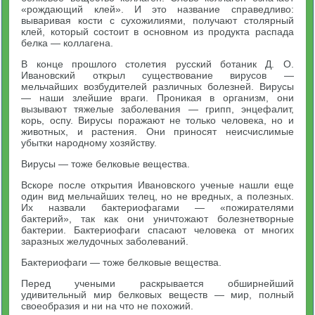
«рождающий клей». И это название справедливо:
вываривая кости с сухожилиями, получают столярный
клей, который состоит в основном из продукта распада
белка — коллагена.
В конце прошлого столетия русский ботаник Д. О.
Ивановский открыл существование вирусов —
мельчайших возбудителей различных болезней. Вирусы
— наши злейшие враги. Проникая в организм, они
вызывают тяжелые заболевания — грипп, энцефалит,
корь, оспу. Вирусы поражают не только человека, но и
животных, и растения. Они приносят неисчислимые
убытки народному хозяйству.
Вирусы — тоже белковые вещества.
Вскоре после открытия Ивановского ученые нашли еще
один вид мельчайших телец, но не вредных, а полезных.
Их назвали бактериофагами — «пожирателями
бактерий», так как они уничтожают болезнетворные
бактерии. Бактериофаги спасают человека от многих
заразных желудочных заболеваний.
Бактериофаги — тоже белковые вещества.
Перед учеными раскрывается обширнейший
удивительный мир белковых веществ — мир, полный
своеобразия и ни на что не похожий.