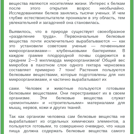
вещества являются носителями жизни. Интерес к белкам
после этого открытия возрос необычайно.
Исследованиями белков занялись тысячи ученых. И чем
глубже естествоиспытатели проникали в эту область, тем
увлекательней и загадочней она становилась.
Выявилось, что в природе существует своеобразное
«разделение труда». Первоначальные белковые
вещества почти исключительно вырабатываются — как
это установили советские ученые — почвенными
микроорганизмами— клубеньковыми бактериями. В
каждом грамме плодородной почвы содержится в
среднем 2—3 миллиарда микроорганизмов! Общий вес
микробов в пахотном слое одного гектара чернозема
составляет примерно 7 тонн! Растения пользуются
белковыми веществами, которые подготовлены для них
микроорганизмами, и частично вырабатывают их
сами. Человек и животные пользуются готовыми
белковыми веществами. Они перестраивают их в своем
организме. Эти белковые вещества служат
«ремонтными» и «строительными» материалами для
мышц, нервов, кожи и других тканей.
Так как организм человека сам белковые вещества не
вырабатывает из отдельных химических элементов, а
пользуется готовыми, то совершенно очевидно, что наша
пища должна содержать белковые вещества самого