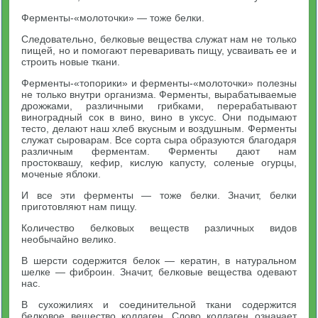
Ферменты-«молоточки» — тоже белки.
Следовательно, белковые вещества служат нам не только
пищей, но и помогают переваривать пищу, усваивать ее и
строить новые ткани.
Ферменты-«топорики» и ферменты-«молоточки» полезны
не только внутри организма. Ферменты, вырабатываемые
дрожжами, различными грибками, перерабатывают
виноградный сок в вино, вино в уксус. Они подымают
тесто, делают наш хлеб вкусным и воздушным. Ферменты
служат сыроварам. Все сорта сыра образуются благодаря
различным ферментам. Ферменты дают нам
простоквашу, кефир, кислую капусту, соленые огурцы,
моченые яблоки.
И все эти ферменты — тоже белки. Значит, белки
приготовляют нам пищу.
Количество белковых веществ различных видов
необычайно велико.
В шерсти содержится белок — кератин, в натуральном
шелке — фиброин. Значит, белковые вещества одевают
нас.
В сухожилиях и соединительной ткани содержится
белковое вещество коллаген. Слово коллаген означает