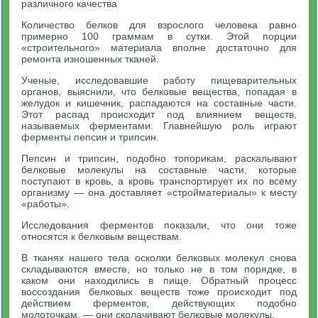
различного качества
Количество белков для взрослого человека равно
примерно 100 граммам в сутки. Этой порции
«строительного» материала вполне достаточно для
ремонта изношенных тканей.
Ученые, исследовавшие работу пищеварительных
органов, выяснили, что белковые вещества, попадая в
желудок и кишечник, распадаются на составные части.
Этот распад происходит под влиянием веществ,
называемых ферментами. Главнейшую роль играют
ферменты пепсин и трипсин.
Пепсин и трипсин, подобно топорикам, раскалывают
белковые молекулы на составные части, которые
поступают в кровь, а кровь транспортирует их по всему
организму — она доставляет «стройматериалы» к месту
«работы».
Исследования ферментов показали, что они тоже
относятся к белковым веществам.
В тканях нашего тела осколки белковых молекул снова
складываются вместе, но только не в том порядке, в
каком они находились в пище. Обратный процесс
воссоздания белковых веществ тоже происходит под
действием ферментов, действующих подобно
молоточкам, — они сколачивают белковые молекулы.