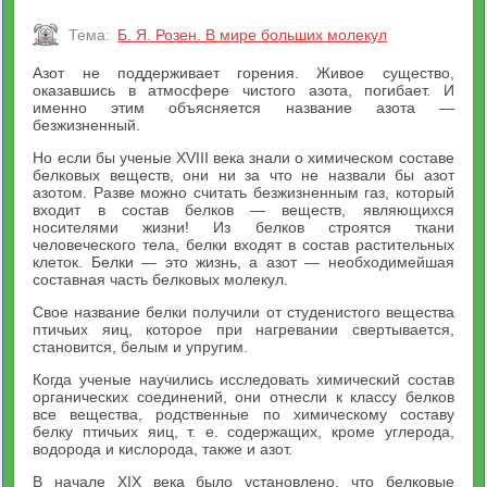
Тема:
Б. Я. Розен. В мире больших молекул
Азот не поддерживает горения. Живое существо,
оказавшись в атмосфере чистого азота, погибает. И
именно этим объясняется название азота —
безжизненный.
Но если бы ученые XVIII века знали о химическом составе
белковых веществ, они ни за что не назвали бы азот
азотом. Разве можно считать безжизненным газ, который
входит в состав белков — веществ, являющихся
носителями жизни! Из белков строятся ткани
человеческого тела, белки входят в состав растительных
клеток. Белки — это жизнь, а азот — необходимейшая
составная часть белковых молекул.
Свое название белки получили от студенистого вещества
птичьих яиц, которое при нагревании свертывается,
становится, белым и упругим.
Когда ученые научились исследовать химический состав
органических соединений, они отнесли к классу белков
все вещества, родственные по химическому составу
белку птичьих яиц, т. е. содержащих, кроме углерода,
водорода и кислорода, также и азот.
В начале XIX века было установлено, что белковые