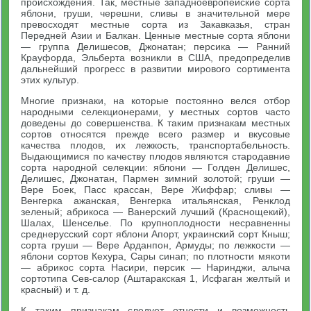
происхождения. Так, местные западноевропейские сорта
яблони, груши, черешни, сливы в значительной мере
превосходят местные сорта из Закавказья, стран
Передней Азии и Балкан. Ценные местные сорта яблони
— группа Делишесов, Джонатан; персика — Ранний
Крауфорда, Эльберта возникли в США, предопределив
дальнейший прогресс в развитии мирового сортимента
этих культур.
Многие признаки, на которые постоянно велся отбор
народными селекционерами, у местных сортов часто
доведены до совершенства. К таким признакам местных
сортов относятся прежде всего размер и вкусовые
качества плодов, их лежкость, транспортабельность.
Выдающимися по качеству плодов являются стародавние
сорта народной селекции: яблони — Голден Делишес,
Делишес, Джонатан, Пармен зимний золотой; груши —
Вере Боек, Пасс крассан, Вере Жиффар; сливы —
Венгерка ажанская, Венгерка итальянская, Ренклод
зеленый; абрикоса — Ванерский лучший (Краснощекий),
Шалах, Шенселье. По крупноплодности несравненны
среднерусский сорт яблони Апорт, украинский сорт Кныш;
сорта груши — Вере Арданпон, Армуды; по лежкости —
яблони сортов Кехура, Сары синап; по плотности мякоти
— абрикос сорта Насири, персик — Наринджи, алыча
сортотипа Сев-салор (Аштаракская 1, Исфаган желтый и
красный) и т. д.
К таким признакам следует отнести и возможность