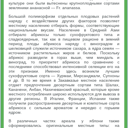
культуре они были вытеснены крупноплодными сортами
земляники ананасной — Fr. ananassa.
Большой полиморфизм отдельных плодовых растений
наряду с воздействием других факторов позволяет
местному населению отбирать формы, соответствующие
национальным вкусам. Население в Средней Азии
отбирало абрикосы только сухофруктового типа и
сладкоядерные, так как в пищевом рационе в зимний
период плоды абрикоса наряду с виноградом и
шелковицей служили источником сахара, а ядра семян —
источником растительных жиров и белков. Поскольку
абрикос разводили в горах выше, чем миндаль и
виноград, то приоритет абрикоса по сравнению с
последними способствовал интенсивной селекции его на
эти признаки. Именно здесь возникли лучшие
сухофруктовые сорта — Хурмаи, Мирсанджали, Супхоны
и др. В то же время в Закавказье местное население
отдает предпочтение десертным сортам типа Шалах,
Каначени, Анбан, Нахичеванский красный, которые кроме
местного потребления широко используются для вывоза в
другие регионы. В Италии, Франции, Испании также
получили распространение десертные и компотные сорта
абрикоса с сильным ароматом и нередко с горьким
ядром.
В различных частях ареала у яблони также
сформировались оригинальные местные типы: на