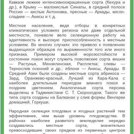
Кавказе лежкие интенсивноокрашенные сорта (Кехура и
др.), в Крыму — малокислые Синапы, в средней полосе
России — кислые Антоновка, пресные — Аркады, кисло-
сладкие — Анисы и т. д.
Местное население, ведя отборы в конкретных
климатических условиях региона или даже отдельной
местности, поневоле вело селекционную работу на
адаптивность и высокую приспособленность к местным
условиям. Во многих случаях это привело к появлению
выдающихся образцов по выраженности того или иного
признака. Примером высокой морозостойкости в
состоянии покоя могут служить поволжские сорта вишни
— Растунья, Мензелинская, Расплетка; сливы —
Тернослив осенний и др.; яблони — Анисы, Аркады. В
Средней Азии были созданы местные сорта абрикоса —
Зард, Оранжево-красный, Лучший из Кара-Кала с
наиболее длительным периодом зимнего покоя и
поздним цветением. Аналогичные сорта персика
выделены в Таджикистане С. Т. Скороходом. Такого же
типа сорта созданы на Балканах у слив формы Венгерки
домашней, Горкуши.
Народная селекция плодовых и ягодных растений тем
эффективнее, чем выше уровень плодоводства. В
районах наиболее развитого земледелия нередко
создавались местные сорта, значительно
превосходившие своих предков из первичных центров