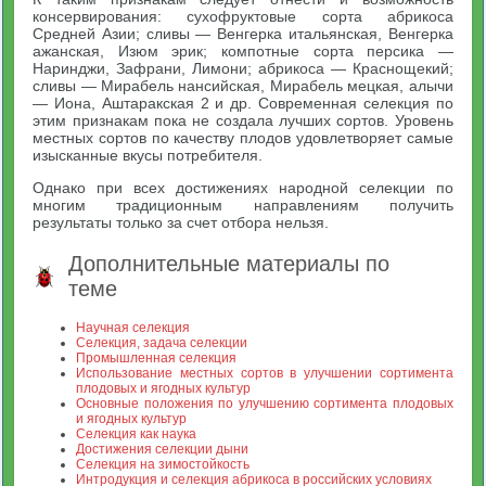
консервирования: сухофруктовые сорта абрикоса
Средней Азии; сливы — Венгерка итальянская, Венгерка
ажанская, Изюм эрик; компотные сорта персика —
Наринджи, Зафрани, Лимони; абрикоса — Краснощекий;
сливы — Мирабель нансийская, Мирабель мецкая, алычи
— Иона, Аштаракская 2 и др. Современная селекция по
этим признакам пока не создала лучших сортов. Уровень
местных сортов по качеству плодов удовлетворяет самые
изысканные вкусы потребителя.
Однако при всех достижениях народной селекции по
многим традиционным направлениям получить
результаты только за счет отбора нельзя.
Дополнительные материалы по
теме
Научная селекция
Селекция, задача селекции
Промышленная селекция
Использование местных сортов в улучшении сортимента
плодовых и ягодных культур
Основные положения по улучшению сортимента плодовых
и ягодных культур
Селекция как наука
Достижения селекции дыни
Селекция на зимостойкость
Интродукция и селекция абрикоса в российских условиях