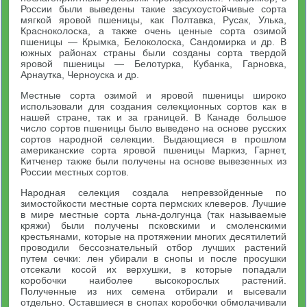
России были выведены такие засухоустойчивые сорта
мягкой яровой пшеницы, как Полтавка, Русак, Улька,
Красноколоска, а также очень ценные сорта озимой
пшеницы — Крымка, Белоколоска, Сандомирка и др. В
южных районах страны были созданы сорта твердой
яровой пшеницы — Белотурка, Кубанка, Гарновка,
Арнаутка, Черноуска и др.
Местные сорта озимой и яровой пшеницы широко
использовали для создания селекционных сортов как в
нашей стране, так и за границей. В Канаде большое
число сортов пшеницы было выведено на основе русских
сортов народной селекции. Выдающиеся в прошлом
американские сорта яровой пшеницы Маркиз, Гарнет,
Китченер также были получены на основе вывезенных из
России местных сортов.
Народная селекция создала непревзойденные по
зимостойкости местные сорта пермских клеверов. Лучшие
в мире местные сорта льна-долгунца (так называемые
кряжи) были получены псковскими и смоленскими
крестьянами, которые на протяжении многих десятилетий
проводили бессознательный отбор лучших растений
путем сечки: лен убирали в снопы и после просушки
отсекали косой их верхушки, в которые попадали
коробочки наиболее высокорослых растений.
Полученные из них семена отбирали и высевали
отдельно. Оставшиеся в снопах коробочки обмолачивали