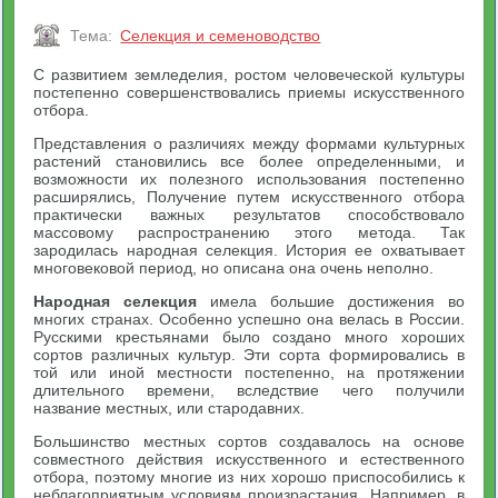
Тема:
Селекция и семеноводство
С развитием земледелия, ростом человеческой культуры
постепенно совершенствовались приемы искусственного
отбора.
Представления о различиях между формами культурных
растений становились все более определенными, и
возможности их полезного использования постепенно
расширялись, Получение путем искусственного отбора
практически важных результатов способствовало
массовому распространению этого метода. Так
зародилась народная селекция. История ее охватывает
многовековой период, но описана она очень неполно.
Народная селекция
имела большие достижения во
многих странах. Особенно успешно она велась в России.
Русскими крестьянами было создано много хороших
сортов различных культур. Эти сорта формировались в
той или иной местности постепенно, на протяжении
длительного времени, вследствие чего получили
название местных, или стародавних.
Большинство местных сортов создавалось на основе
совместного действия искусственного и естественного
отбора, поэтому многие из них хорошо приспособились к
неблагоприятным условиям произрастания. Например, в