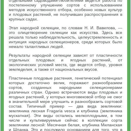
отдельными садоводами-любителями ведется работа по
постепенному улучшению сортов с использованием
методов искусственного отбора, особенно новых культур
и плодовых растений, не получивших распространения в
крупных садах.
Этап народной селекции, по словам Н. И. Вавилова, —
это олицетворение селекции как искусства. Здесь все
решала только наблюдательность, целеустремленность и
интуиция народных селекционеров, среди которых было
немало талантливых людей.
Результаты народной селекции зависят от пластичности
отдельных плодовых и ягодных растений, от
экологических условий места, где ведется отбор, уровня
земледелия, а также от национальных вкусов.
Пластичные плодовые растения, генетический потенциал
которых достаточно велик, поражают разнообразием
сортов, созданных народными селекционерами
различных стран. Однако встречаются виды плодовых и
ягодных растений, у которых многовековой отбор не смог
в значительной мере улучшить и разнообразить сортовой
состав. Типичный пример — два вида земляники:
земляника лесная Fragaria vesca и клубника (земляника
мускатная). Эти виды остались мелкоплодными, в том
числе и культивируемые сейчас в коллекции сорта
земляники лесной: Месячная белая, клубника Миланская
и Шпанка. Это и послужило основанием для того, что в