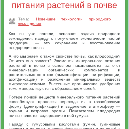
питания растений в почве
Тема:
Новейшие технологии природного
земледелия
Как вы уже поняли, основная задача природного
земледелия, наряду с получением экологически чистой
продукции, — это сохранение и восстановление
плодородия почвы.
А что мы знаем о таком свойстве почвы, как плодородие?
От чего оно зависит? Элементы минерального питания
растений в почве в основном накапливаются за счет
минерализации органических компонентов и
растительных остатков (аммонификации, нитрификации,
азотфиксации) и разложения минеральных веществ
микроорганизмами. Внесенные органические удобрения
тоже минерализуются с образованием солей.
Потере почвой веществ минерального питания растений
способствуют процессы перехода их в газообразную
форму (денитрификация) и выделение в атмосферу —
водная и ветровая эрозии. Показателем плодородия
почвы является содержание в ней гумуса.
Наряду с гумусовыми кислотами (гумин, гуминовые
кислоты и их соли, а также фульвокислоты и их соли) в