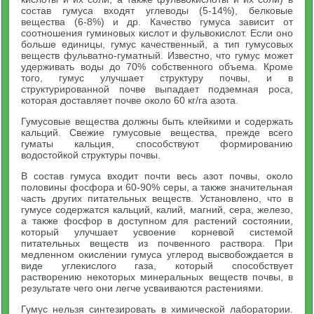
состав гумуса входят углеводы (5-14%), белковые
вещества (6-8%) и др. Качество гумуса зависит от
соотношения гуминовых кислот и фульвокислот. Если оно
больше единицы, гумус качественный, а тип гумусовых
веществ фульватно-гуматный. Известно, что гумус может
удерживать воды до 70% собственного объема. Кроме
того, гумус улучшает структуру почвы, и в
структурированной почве выпадает подземная роса,
которая доставляет почве около 60 кг/га азота.
Гумусовые вещества должны быть клейкими и содержать
кальций. Свежие гумусовые вещества, прежде всего
гуматы кальция, способствуют формированию
водостойкой структуры почвы.
В состав гумуса входит почти весь азот почвы, около
половины фосфора и 60-90% серы, а также значительная
часть других питательных веществ. Установлено, что в
гумусе содержатся кальций, калий, магний, сера, железо,
а также фосфор в доступном для растений состоянии,
который улучшает усвоение корневой системой
питательных веществ из почвенного раствора. При
медленном окислении гумуса углерод высвобождается в
виде углекислого газа, который способствует
растворению некоторых минеральных веществ почвы, в
результате чего они легче усваиваются растениями.
Гумус нельзя синтезировать в химической лаборатории.