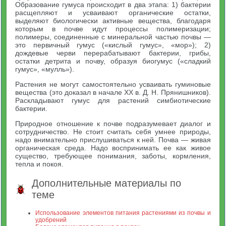
Образование гумуса происходит в два этапа: 1) бактерии
расщепляют и усваивают органические остатки,
выделяют биологически активные вещества, благодаря
которым в почве идут процессы полимеризации;
полимеры, соединенные с минеральной частью почвы —
это первичный гумус («кислый гумус», «мор»); 2)
дождевые черви перерабатывают бактерии, грибы,
остатки детрита и почву, образуя биогумус («сладкий
гумус», «мулль»).
Растения не могут самостоятельно усваивать гуминовые
вещества (это доказал в начале XX в. Д. Н. Прянишников).
Раскладывают гумус для растений симбиотические
бактерии.
Природное отношение к почве подразумевает диалог и
сотрудничество. Не стоит считать себя умнее природы,
надо внимательно прислушиваться к ней. Почва — живая
органическая среда. Надо воспринимать ее как живое
существо, требующее понимания, заботы, кормления,
тепла и покоя.
Дополнительные материалы по
теме
Использование элементов питания растениями из почвы и
удобрений