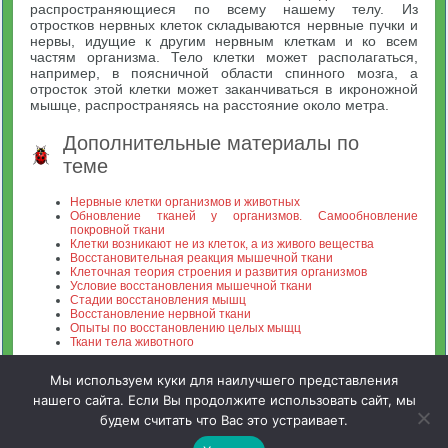
распространяющиеся по всему нашему телу. Из
отростков нервных клеток складываются нервные пучки и
нервы, идущие к другим нервным клеткам и ко всем
частям организма. Тело клетки может располагаться,
например, в поясничной области спинного мозга, а
отросток этой клетки может заканчиваться в икроножной
мышце, распространяясь на расстояние около метра.
Дополнительные материалы по
теме
Нервные клетки организмов и животных
Обновление тканей у организмов. Самообновление
покровной ткани
Клетки возникают не из клеток, а из живого вещества
Восстановительная реакция мышечной ткани
Клеточная теория строения и развития организмов
Условие восстановления мышечной ткани
Стадии восстановления мышц
Восстановление нервной ткани
Опыты по восстановлению целых мыщц
Ткани тела животного
Мы используем куки для наилучшего представления
нашего сайта. Если Вы продолжите использовать сайт, мы
будем считать что Вас это устраивает.
Зооинженерный факультет МСХА. Неофициальный сайт