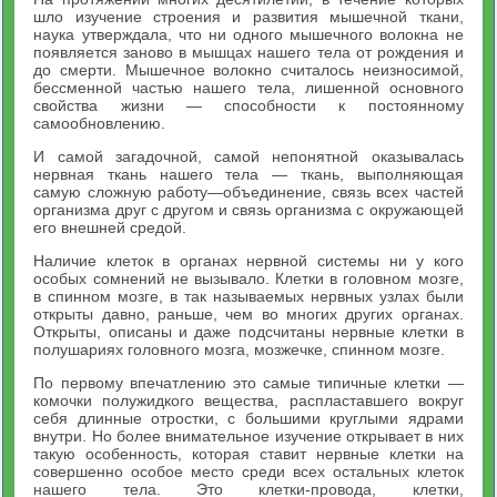
шло изучение строения и развития мышечной ткани,
наука утверждала, что ни одного мышечного волокна не
появляется заново в мышцах нашего тела от рождения и
до смерти. Мышечное волокно считалось неизносимой,
бессменной частью нашего тела, лишенной основного
свойства жизни — способности к постоянному
самообновлению.
И самой загадочной, самой непонятной оказывалась
нервная ткань нашего тела — ткань, выполняющая
самую сложную работу—объединение, связь всех частей
организма друг с другом и связь организма с окружающей
его внешней средой.
Наличие клеток в органах нервной системы ни у кого
особых сомнений не вызывало. Клетки в головном мозге,
в спинном мозге, в так называемых нервных узлах были
открыты давно, раньше, чем во многих других органах.
Открыты, описаны и даже подсчитаны нервные клетки в
полушариях головного мозга, мозжечке, спинном мозге.
По первому впечатлению это самые типичные клетки —
комочки полужидкого вещества, распластавшего вокруг
себя длинные отростки, с большими круглыми ядрами
внутри. Но более внимательное изучение открывает в них
такую особенность, которая ставит нервные клетки на
совершенно особое место среди всех остальных клеток
нашего тела. Это клетки-провода, клетки,