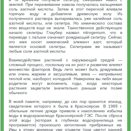
землей. При переживании навоза получалась кальциевая
соль азотной кислоты. Затем в этот перегной вливали
горячую воду и добавляли древесную золу. Из
полученного раствора выпаривалась уже калийная соль
азотной кислоты, или селитра. Но химического состава
этих веществ еще не знали. Таинственное действующее
начало селитры Глаубер назвал nitrogenium, что в
переводе с латыни означает рождающий селитру. Сейчас
это имя носит химический элемент азот, который
является основой селитры. Селитрами же называют
любые соли азотной кислоты.
Взаимодействие растений с окружающей средой —
сложный процесс, поскольку на их рост и развитие влияет
множество факторов. Ведь лето может быть дождливым
или очень жарким и засушливым, зима — непривычно
теплой или, наоборот, холодной. Наверняка вы либо ваши
родители могут вспомнить годы, когда некоторые
растения зацветали значительно раньше или позже
обычного.
В моей памяти, например, до сих пор хранится эпизод,
свидетелем которого я была в Красноярске. В 1989 г.
обильные летние дожди привели к накоплению избытка
воды в водохранилище Красноярской ГЭС. После сброса
этой воды (которая в глубинах водохранилища не
прогревается) произошло затопление прибрежных ив.
Ивы к этому времени уже отцвели (они цветут ранней