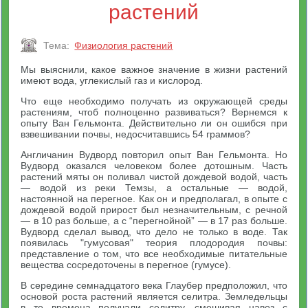
растений
Тема:
Физиология растений
Мы выяснили, какое важное значение в жизни растений
имеют вода, углекислый газ и кислород.
Что еще необходимо получать из окружающей среды
растениям, чтоб полноценно развиваться? Вернемся к
опыту Ван Гельмонта. Действительно ли он ошибся при
взвешивании почвы, недосчитавшись 54 граммов?
Англичанин Вудворд повторил опыт Ван Гельмонта. Но
Вудворд оказался человеком более дотошным. Часть
растений мяты он поливал чистой дождевой водой, часть
— водой из реки Темзы, а остальные — водой,
настоянной на перегное. Как он и предполагал, в опыте с
дождевой водой прирост был незначительным, с речной
— в 10 раз больше, а с “перегнойной” — в 17 раз больше.
Вудворд сделал вывод, что дело не только в воде. Так
появилась "гумусовая" теория плодородия почвы:
представление о том, что все необходимые питательные
вещества сосредоточены в перегное (гумусе).
В середине семнадцатого века Глаубер предположил, что
основой роста растений является селитра. Земледельцы
в те времена получали селитру, смешивая навоз с