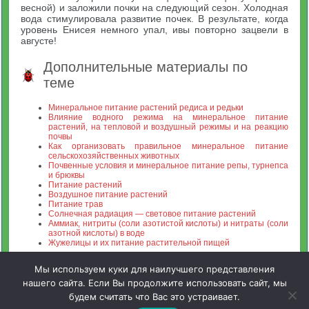
весной) и заложили почки на следующий сезон. Холодная
вода стимулировала развитие почек. В результате, когда
уровень Енисея немного упал, ивы повторно зацвели в
августе!
Дополнительные материалы по
теме
Минеральное питание растений редиса и редьки
Влияние водного режима на минеральное питание
растений, на тепловой и воздушный режимы и на реакцию
почвы
Как организовать правильное минеральное питание
сельскохозяйственных животных
Почвенные условия и минеральное питание репы, турнепса
и брюквы
Питание растений
Воздушное питание растений
Питание трав
Солнечная радиация — световое питание растений
Аммиак, нитриты (соли азотистой кислоты) и нитраты (соли
азотной кислоты) в воде
Жужелицы и их питание растительной пищей
Мы используем куки для наилучшего представления
нашего сайта. Если Вы продолжите использовать сайт, мы
будем считать что Вас это устраивает.
Зооинженерный факультет МСХА. Неофициальный сайт