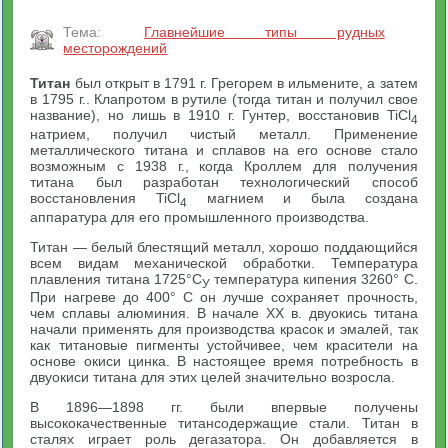
Тема:
Главнейшие типы рудных
месторождений
Титан
был открыт в 1791 г. Грегорем в ильмените, а затем
в 1795 г.. Клапротом в рутиле (тогда титан и получил свое
название), но лишь в 1910 г. Гунтер, восстановив TiCl
4
натрием, получил чистый металл. Применение
металлического титана и сплавов на его основе стало
возможным с 1938 г., когда Кроллем для получения
титана был разработан технологический способ
восстановления TiCl
магнием и была создана
4
аппаратура для его промышленного производства.
Титан — белый блестящий металл, хорошо поддающийся
всем видам механической обработки. Температура
плавления титана 1725°С
температура кипения 3260° С.
У
При нагреве до 400° С он лучше сохраняет прочность,
чем сплавы алюминия. В начале XX в. двуокись титана
начали применять для производства красок и эмалей, так
как титановые пигменты устойчивее, чем красители на
основе окиси цинка. В настоящее время потребность в
двуокиси титана для этих целей значительно возросла.
В 1896—1898 гг. были впервые получены
высококачественные титансодержащие стали. Титан в
сталях играет роль дегазатора. Он добавляется в