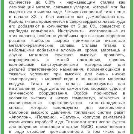
количестве до 0,8% к нержавеющим сталям как
легирующий металл, связывая углерод, который мог бы
выделиться в чистом виде. Четыреххлористый титан еще
в начале XX в. был известен как дымообразователь.
Карбид титана применяется в сверхтвердых сплавах, куда
его добавляют в количестве от 5 до 6%, совместно с
карбидом вольфрама. Инструменты, изготовленные из
этих сплавов, особенно устойчивы при высоких скоростях
резания. Наиболее широко применяются титановые
металлокерамические сплавы. Сплавы титана с
небольшими добавками алюминия, хрома, марганца и
других металлов сочетают высокую прочность,
жаропрочность с малой плотностью, являясь
важнейшими конструкционными материалами для
деталей ответственного назначения, применяющихся в
тяжелых условиях: при высоких или очень низких
температурах, в морской воде и во влажном морском
воздухе. Титан и его сплавы используются для
изготовления ряда деталей самолетов, морских судов и
химического оборудования. Особой прочностью в
условиях высоких и низких температур, ковкостью и
свариваемостью характеризуются титан-ванадиевые
сплавы, которые используются для изготовления
баллонов высокого давления, топливных систем ракет
«Аполлон», «Поларис», «Сатурн», корпусов двигателей
космических кораблей и др. Титаномагнетит используется
для получения гипохлорита натрия NaClO, применяемого
в ряде отраслей промышленности, в том числе для