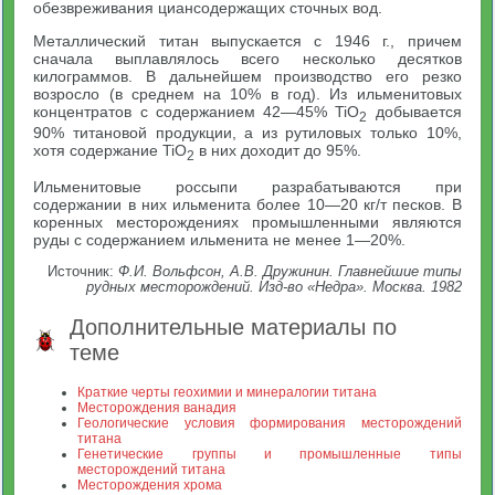
обезвреживания циансодержащих сточных вод.
Металлический титан выпускается с 1946 г., причем
сначала выплавлялось всего несколько десятков
килограммов. В дальнейшем производство его резко
возросло (в среднем на 10% в год). Из ильменитовых
концентратов с содержанием 42—45% TiO
добывается
2
90% титановой продукции, а из рутиловых только 10%,
хотя содержание TiO
в них доходит до 95%.
2
Ильменитовые россыпи разрабатываются при
содержании в них ильменита более 10—20 кг/т песков. В
коренных месторождениях промышленными являются
руды с содержанием ильменита не менее 1—20%.
Источник:
Ф.И. Вольфсон, А.В. Дружинин. Главнейшие типы
рудных месторождений. Изд-во «Недра». Москва. 1982
Дополнительные материалы по
теме
Краткие черты геохимии и минералогии титана
Месторождения ванадия
Геологические условия формирования месторождений
титана
Генетические группы и промышленные типы
месторождений титана
Месторождения хрома