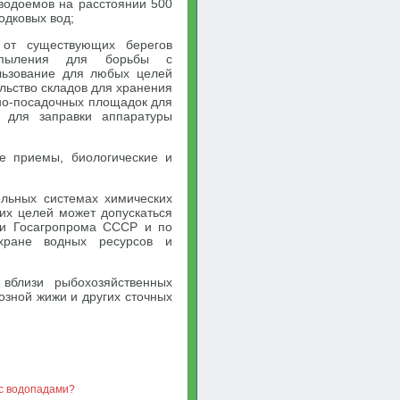
 водоемов на расстоянии 500
одковых вод;
 от существующих берегов
аопыления для борьбы с
льзование для любых целей
льство складов для хранения
тно-посадочных площадок для
 для заправки аппаратуры
ие приемы, биологические и
льных системах химических
гих целей может допускаться
ии Госагропрома СССР и по
хране водных ресурсов и
вблизи рыбохозяйственных
озной жижи и других сточных
 с водопадами?