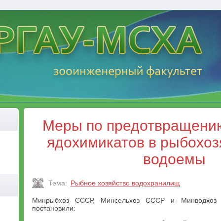
Меры по предотвращени
ядохимикатов в рыбохо
водоемы
Тема:
Рыбное хозяйство водохранилищ
Минрыбхоз СССР, Минсельхоз СССР и Минводхоз 
постановили: