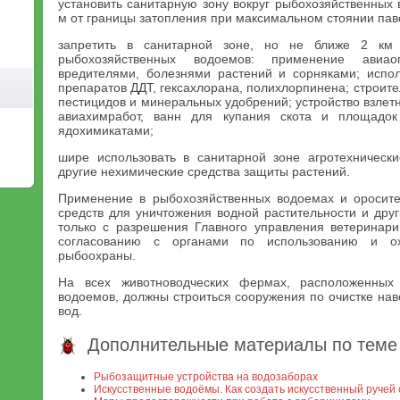
установить санитарную зону вокруг рыбохозяйственных
м от границы затопления при максимальном стоянии пав
запретить в санитарной зоне, но не ближе 2 км
рыбохозяйственных водоемов: применение ави
вредителями, болезнями растений и сорняками; испо
препаратов ДДТ, гексахлорана, полихлорпинена; строите
пестицидов и минеральных удобрений; устройство взле
авиахимработ, ванн для купания скота и площадок
ядохимикатами;
шире использовать в санитарной зоне агротехническ
другие нехимические средства защиты растений.
Применение в рыбохозяйственных водоемах и оросите
средств для уничтожения водной растительности и дру
только с разрешения Главного управления ветеринар
согласованию с органами по использованию и о
рыбоохраны.
На всех животноводческих фермах, расположенных 
водоемов, должны строиться сооружения по очистке нав
вод.
Дополнительные материалы по теме
Рыбозащитные устройства на водозаборах
Искусственные водоёмы. Как создать искусственный ручей