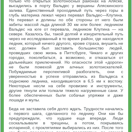
только что открытых золотоносных районах на Аляске,
высадились в порту Вальдес у вершины Аляскинского
залива. Единственный проходимый путь через горы в
глубь материка лежал через перевал Вальдес—Клутина.
Но перевал и долины по обе стороны от него были
забиты массой льда длиной 30 км или более: ледником
Вальдес на юге от перевала, ледником Клутина — на
севере. Казалось бы, такой долгий и изнурительный путь
через не исследованный в то время район, где находился
ледник, который ничего другого, кроме страха, внушить не
мог, должен был заставить большинство людей,
проведших свою жизнь в Питтсбурге, Чикаго и других
городах, поколебаться, а возможно, и отказаться от
дальнейших приключений. Но опасности этой «дороги»
не были помехой для алчных золотоискателей.
Побуждаемые перспективой разбогатеть, они с
уверенностью в успехе отправились из Вальдеса к
подножию ледника, находившегося в 6,5 км к востоку.
Некоторые несли на себе провизию и инструменты,
другие тянули или толкали тяжело нагруженные сани. У
более обеспеченных были собачьи упряжки и даже
лошади и мулы.
Беда не заставила себя долго ждать. Трудности начались
с первого шага, сделанного по леднику. Они как бы
предупреждали, что худшее еще впереди. Люди
соскальзывали в трещины, а потом, покрываясь
испариной, с проклятиями выбирались из них. После того