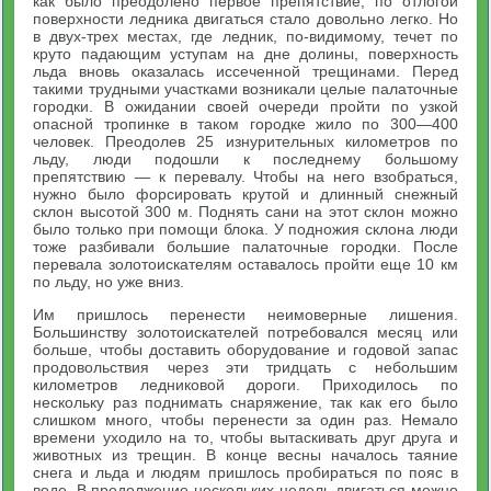
как было преодолено первое препятствие, по отлогой
поверхности ледника двигаться стало довольно легко. Но
в двух-трех местах, где ледник, по-видимому, течет по
круто падающим уступам на дне долины, поверхность
льда вновь оказалась иссеченной трещинами. Перед
такими трудными участками возникали целые палаточные
городки. В ожидании своей очереди пройти по узкой
опасной тропинке в таком городке жило по 300—400
человек. Преодолев 25 изнурительных километров по
льду, люди подошли к последнему большому
препятствию — к перевалу. Чтобы на него взобраться,
нужно было форсировать крутой и длинный снежный
склон высотой 300 м. Поднять сани на этот склон можно
было только при помощи блока. У подножия склона люди
тоже разбивали большие палаточные городки. После
перевала золотоискателям оставалось пройти еще 10 км
по льду, но уже вниз.
Им пришлось перенести неимоверные лишения.
Большинству золотоискателей потребовался месяц или
больше, чтобы доставить оборудование и годовой запас
продовольствия через эти тридцать с небольшим
километров ледниковой дороги. Приходилось по
нескольку раз поднимать снаряжение, так как его было
слишком много, чтобы перенести за один раз. Немало
времени уходило на то, чтобы вытаскивать друг друга и
животных из трещин. В конце весны началось таяние
снега и льда и людям пришлось пробираться по пояс в
воде. В продолжение нескольких недель двигаться можно