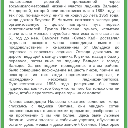
пользовался дорогой, проложенной через
восьмикилометровый нижний участок ледника Вальдес.
Но дорогой, которой шли золотоискатели в 1898 году, с
тех пор, по-видимому, никто не ходил до лета 1959 года,
когда доктор Лоуренс Е. Нильсен возглавил экспедицию,
организованную с целью повторить путь первых
золотоискателей. Группа Нильсена, однако, испытала
значительно меньше неудобств, чем искатели счастья за
61 год до нее. Самолет типа «Супер Каб» доставлял
отдельно каждого члена экспедиции вместе с
продовольствием и снаряжением от Вальдеса до
перевала в верховьях ледника. Отсюда двигались по
дороге, ведущей к концу ледника Клутина, назад к базе у
перевала, затем вниз по леднику Вальдес к городу
Вальдес. За две недели, проведенные в этом районе,
было совершено восхождение на шесть пиков, причем на
некоторые из них люди поднимались впервые, и
исследовано несколько ледников-притоков.
Путешественники 1898 года расценили бы такие
чудачества как чистое безумие, но чего бы только они ни
дали, чтобы перелететь через горы на самолете!
Членов экспедиции Нильсена охватило волнение, когда,
спускаясь с ледника Клутина, они увидели сотни
оставленных золотоискателями предметов, разбросанных
на протяжении 3 км или более. Здесь были лыжные
ботинки, части палаток и собачьих упряжек, обугленные
остатки дров, мешки и даже женский ботинок. Некоторые