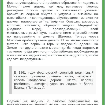
фирна, участвующего в процессе образования ледников.
Можно также видеть, как лед вытачивает хорны,
разъедает стенки цирков и выпахивает долины.
Крохотные ледники жмутся к уступам и выемкам на
высочайших пиках; ледопады, спускающиеся из висячих
цирков, низвергаются на ледники больших размеров,
которые, сливаясь, образуют ледник Мер-де-Гляс
(Ледяное море), прокладывающий свой
многокилометровый путь намного ниже снеговой линии
по направлению к долине Шамони. Теперь через
Монблан пробит туннель длиной 11 км на несколько сот
метров ниже вершины горы и подвесной дороги. На
Земле нет другого такого места, где бы люди затратили
так много труда для того, чтобы избежать необходимости
пользоваться ледниками, и в то же время для того, чтобы
сделать их доступными.
В 1961 году французский военный реактивный
самолет, пролетая слишком низко, перерезал
кабель подвесной дороги. Шесть человек
разбилось насмерть, упав на ледник в Валле
Бланш. (Прим. авт.).
Подъем на ледники с отлогой поверхностью не
представляет трудностей. Но там, где ледники стекают по