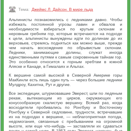
Тема:
Джеймс Л. Дайсон. В мире льда
Альпинисты познакомились с ледниками давно. Чтобы
избежать постоянной угрозы лавин и обвалов и
необходимости взбираться по крутым склонам и
неровным гребням гор, которые встречаются на подходе
к цели, альпинисты вынуждены идти по долинам до их
верховьев, стремясь подняться как можно выше, прежде
чем начать восхождение по обрывистым склонам.
Ледники, занимающие долины, служат иногда
единственными путями к самым сокровенным тайнам гор.
Это особенно относится к горным хребтам в южной
Аляске и Канаде, в Гималаях и Альпах.
К вершине самой высокой в Северной Америке горы
МакКинли есть лишь один путь — через большие ледники
Мулдроу, Кахитна, Рут и другие.
Все экспедиции, штурмовавшие Эверест, шли по ледяным
рекам, вытекающим из цирков, окружающих его
конусообразную скалистую вершину. Всякий раз, когда
восходители пробивались по Ронгбуку и Восточному
Ронгбуку к Северной седловине, трудности, встречавшие
их на подходах к вершине, — неблагоприятная погода,
недомогания, связанные с пребыванием на огромной
высоте, или еще что-нибудь — заставляли их сдаваться
почти у самой цели. В 1953 году Эверест, наконец, был