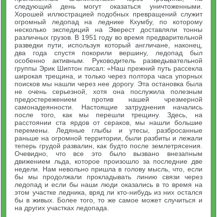
следующий день могут оказаться уничтоженными.
Хорошей иллюстрацией подобных превращений служит
огромный ледопад на леднике Кхумбу, по которому
несколько экспедиций на Эверест доставляли тонны
различных грузов. В 1951 году во время предварительной
разведки пути, используя который англичане, наконец,
два года спустя покорили вершину, ледопад был
особенно активным. Руководитель разведывательной
группы Эрик Шиптон писал: «Наш прежний путь рассекла
широкая трещина, и только через полтора часа упорных
поисков мы нашли через нее дорогу. Эта остановка была
не очень серьезной, хотя она послужила полезным
предостережением против нашей чрезмерной
самонадеянности. Настоящие затруднения начались
после того, как мы перешли трещину. Здесь, на
расстоянии ста ярдов от сераков, мы нашли большие
перемены. Ледяные глыбы и утесы, разбросанные
раньше на огромной территории, были разбиты и лежали
теперь грудой развалин, как будто после землетрясения.
Очевидно, что все это было вызвано внезапным
движением льда, которое произошло за последние две
недели. Нам невольно пришла в голову мысль, что, если
бы мы продолжали прокладывать линию связи через
ледопад и если бы наши люди оказались в то время на
этом участке ледника, вряд ли кто-нибудь из них остался
бы в живых. Более того, то же самое может случиться и
на других участках ледопада.