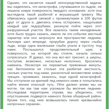
Однако, что касается нашей непосредственной задачи,
мы надеялись, что катастрофа, случившаяся со льдом, не
лишила новую поверхность твердого основания, хотя она
выглядела такой разбитой и внушающей тревогу. Мы
обвязались одной связкой с промежутками в 100 футов
друг от друга и, двигаясь очень осторожно, нащупывая
каждый шаг ледорубами, рискнули пойти через этот
разрушенный участок. Все казалось таким ненадежным,
хотя было трудно сказать, имело ли это событие местный
характер или оно затронуло все пространство ледника.
Хиллари шел впереди, прорубая дорогу через глыбы
льда, когда одна маленькая глыба упала в пустоту под
нами. Послышался продолжительный шум, а
поверхность, на которой мы стояли, начала сильно
сотрясаться. Я думал, что она вот-вот треснет, а шерпы,
поступив, возможно, несколько нелогично, бросились
навзничь. Несмотря на пережитые тревожные минуты,
нас беспокоила не столько эта разбитая местность,
сколько участок под нами, расколотый множеством новых
трещин, грозивших, казалось, еще одной катастрофой.
Мы отступили на крепкий лед немного ниже и попытались
найти менее опасный путь. Уйти далеко влево мы не
могли, так как там нам угрожали бы висячие ледники.
Исследовав территорию справа, мы убедились, что
опустошению подвергся намного более обширный район.
Кроме того, над нею возвышалась линия чрезвычайно
непрочных сераков».