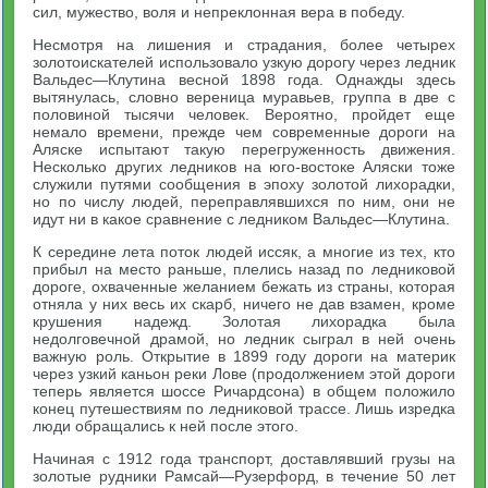
сил, мужество, воля и непреклонная вера в победу.
Несмотря на лишения и страдания, более четырех
золотоискателей использовало узкую дорогу через ледник
Вальдес—Клутина весной 1898 года. Однажды здесь
вытянулась, словно вереница муравьев, группа в две с
половиной тысячи человек. Вероятно, пройдет еще
немало времени, прежде чем современные дороги на
Аляске испытают такую перегруженность движения.
Несколько других ледников на юго-востоке Аляски тоже
служили путями сообщения в эпоху золотой лихорадки,
но по числу людей, переправлявшихся по ним, они не
идут ни в какое сравнение с ледником Вальдес—Клутина.
К середине лета поток людей иссяк, а многие из тех, кто
прибыл на место раньше, плелись назад по ледниковой
дороге, охваченные желанием бежать из страны, которая
отняла у них весь их скарб, ничего не дав взамен, кроме
крушения надежд. Золотая лихорадка была
недолговечной драмой, но ледник сыграл в ней очень
важную роль. Открытие в 1899 году дороги на материк
через узкий каньон реки Лове (продолжением этой дороги
теперь является шоссе Ричардсона) в общем положило
конец путешествиям по ледниковой трассе. Лишь изредка
люди обращались к ней после этого.
Начиная с 1912 года транспорт, доставлявший грузы на
золотые рудники Рамсай—Рузерфорд, в течение 50 лет