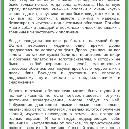
было только ночью, когда вода замерзала. Постоянную
угрозу представляли снежные оползни с очень крутых
склонов долин, и путники не раз были свидетелями того,
как все их пожитки, а вместе с ними и надежды,
безвозвратно исчезали под снежными обвалами. Погибло
много собак и лошадей и несколько человек, попавших в
трещины или застигнутых оползнями.
Везде находятся охотники разбогатеть на чужой беде.
Вблизи верховьев ледника одно время дрова
продавались по доллару за фунт. Дрова ценились на вес
золота, так как они нужны были для приготовления пищи
и обогрева палаток тем золотоискателям, у которых не
было с собой керосиновых печей; единственным
способом обойтись без покупки дров было нарубить их в
лесах близ Вальдеса и доставить по опасному
ледниковому пути вместе с продовольствием и
снаряжением.
Дорога в землю обетованную может быть трудной и
полной лишений, но, если человек надеется получить
достойное вознаграждение, многие пойдут по ней.
Побуждения, двигающие такими людьми, очень сильны,
независимо от того, является ли целью золото, получение
знаний, изучение неизведанных земель или покорение
горных вершин. И хотя люди, подвергающие себя
лишениям, неотделимым от поисков, по происхождению
разные, всех их объединяют большой запас жизненных