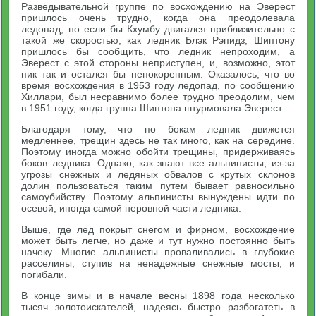
Разведывательной группе по восхождению на Эверест
пришлось очень трудно, когда она преодолевала
ледопад; но если бы Кхумбу двигался приблизительно с
такой же скоростью, как ледник Блэк Рэпидз, Шиптону
пришлось бы сообщить, что ледник непроходим, а
Эверест с этой стороны неприступен, и, возможно, этот
пик так и остался бы непокоренным. Оказалось, что во
время восхождения в 1953 году ледопад, по сообщению
Хиллари, был несравнимо более трудно преодолим, чем
в 1951 году, когда группа Шиптона штурмовала Эверест.
Благодаря тому, что по бокам ледник движется
медленнее, трещин здесь не так много, как на середине.
Поэтому иногда можно обойти трещины, придерживаясь
боков ледника. Однако, как знают все альпинисты, из-за
угрозы снежных и ледяных обвалов с крутых склонов
долин пользоваться таким путем бывает равносильно
самоубийству. Поэтому альпинисты вынуждены идти по
осевой, иногда самой неровной части ледника.
Выше, где лед покрыт снегом и фирном, восхождение
может быть легче, но даже и тут нужно постоянно быть
начеку. Многие альпинисты проваливались в глубокие
расселины, ступив на ненадежные снежные мосты, и
погибали.
В конце зимы и в начале весны 1898 года несколько
тысяч золотоискателей, надеясь быстро разбогатеть в