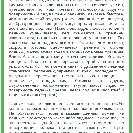
крутым склонам или выливаются из висячих долин,
путешествия по ним чреваты опасностями. Хрупкий
поверхностный лед на таких ледниках, двигаясь быстрее,
чем пластический лед внутри ледника, ломается на куски,
и образующиеся трещины могут простираться почти по
всей ширине ледника. Ниже ледопадов скорость течения
ледника уменьшается, лед сжимается и трещины
закрываются, но дальше они снова могут появиться. Так
как осевая часть ледника движется быстрее, чем его бока,
скорость которых сдерживается трением о склоны
долины, между этими зонами возникают новые трещины.
Вдоль боков ледника могут открыться короткие боковые
трещины. Вначале они пересекают край ледника под
углом около 45°, но позже в связи с движением ледника
становятся перпендикулярными к краю последнего. В
результате пересечения нескольких видов трещин —
поперечных, продольных, боковых и других,
обусловленных напряжением внутри массы льда, —
поверхность ледника превращается подчас в хаос глыб и
ледяных пиков (сераков).
Таяние льда и движение ледника заставляют глыбы
менять положение, некоторые сераки опрокидываются.
Не обязательно, чтобы в каждый данный момент на
леднике происходило какое-либо видимое изменение, но
за несколько дней и даже часов перемены на
поверхности ледника становятся заметными. Пути,
проложенные альпинистами через трещины, на