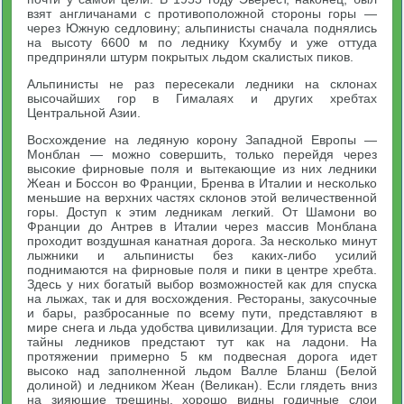
взят англичанами с противоположной стороны горы —
через Южную седловину; альпинисты сначала поднялись
на высоту 6600 м по леднику Кхумбу и уже оттуда
предприняли штурм покрытых льдом скалистых пиков.
Альпинисты не раз пересекали ледники на склонах
высочайших гор в Гималаях и других хребтах
Центральной Азии.
Восхождение на ледяную корону Западной Европы —
Монблан — можно совершить, только перейдя через
высокие фирновые поля и вытекающие из них ледники
Жеан и Боссон во Франции, Бренва в Италии и несколько
меньшие на верхних частях склонов этой величественной
горы. Доступ к этим ледникам легкий. От Шамони во
Франции до Антрев в Италии через массив Монблана
проходит воздушная канатная дорога. За несколько минут
лыжники и альпинисты без каких-либо усилий
поднимаются на фирновые поля и пики в центре хребта.
Здесь у них богатый выбор возможностей как для спуска
на лыжах, так и для восхождения. Рестораны, закусочные
и бары, разбросанные по всему пути, представляют в
мире снега и льда удобства цивилизации. Для туриста все
тайны ледников предстают тут как на ладони. На
протяжении примерно 5 км подвесная дорога идет
высоко над заполненной льдом Валле Бланш (Белой
долиной) и ледником Жеан (Великан). Если глядеть вниз
на зияющие трещины, хорошо видны годичные слои