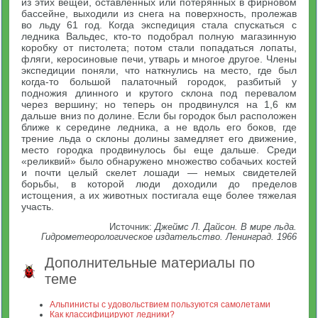
из этих вещей, оставленных или потерянных в фирновом
бассейне, выходили из снега на поверхность, пролежав
во льду 61 год. Когда экспедиция стала спускаться с
ледника Вальдес, кто-то подобрал полную магазинную
коробку от пистолета; потом стали попадаться лопаты,
фляги, керосиновые печи, утварь и многое другое. Члены
экспедиции поняли, что наткнулись на место, где был
когда-то большой палаточный городок, разбитый у
подножия длинного и крутого склона под перевалом
через вершину; но теперь он продвинулся на 1,6 км
дальше вниз по долине. Если бы городок был расположен
ближе к середине ледника, а не вдоль его боков, где
трение льда о склоны долины замедляет его движение,
место городка продвинулось бы еще дальше. Среди
«реликвий» было обнаружено множество собачьих костей
и почти целый скелет лошади — немых свидетелей
борьбы, в которой люди доходили до пределов
истощения, а их животных постигала еще более тяжелая
участь.
Источник:
Джеймс Л. Дайсон. В мире льда.
Гидрометеорологическое издательство. Ленинград. 1966
Дополнительные материалы по
теме
Альпинисты с удовольствием пользуются самолетами
Как классифицируют ледники?