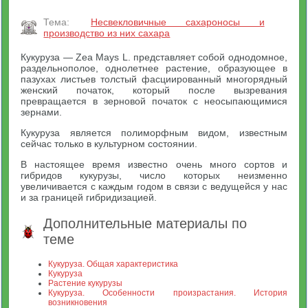
Тема:
Несвекловичные сахароносы и
производство из них сахара
Кукуруза — Zea Mays L. представляет собой однодомное,
раздельнополое, однолетнее растение, образующее в
пазухах листьев толстый фасциированный многорядный
женский початок, который после вызревания
превращается в зерновой початок с неосыпающимися
зернами.
Кукуруза является полиморфным видом, известным
сейчас только в культурном состоянии.
В настоящее время известно очень много сортов и
гибридов кукурузы, число которых неизменно
увеличивается с каждым годом в связи с ведущейся у нас
и за границей гибридизацией.
Дополнительные материалы по
теме
Кукуруза. Общая характеристика
Кукуруза
Растение кукурузы
Кукуруза. Особенности произрастания. История
возникновения