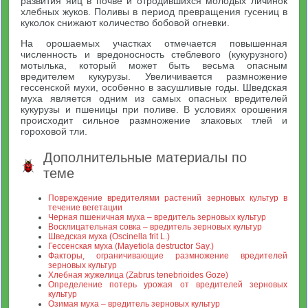
развития яиц в почве и отродившихся молодых личинок
хлебных жуков. Поливы в период превращения гусениц в
куколок снижают количество бобовой огневки.
На орошаемых участках отмечается повышенная
численность и вредоносность стеблевого (кукурузного)
мотылька, который может быть весьма опасным
вредителем кукурузы. Увеличивается размножение
гессенской мухи, особенно в засушливые годы. Шведская
муха является одним из самых опасных вредителей
кукурузы и пшеницы при поливе. В условиях орошения
происходит сильное размножение злаковых тлей и
гороховой тли.
Дополнительные материалы по
теме
Повреждение вредителями растений зерновых культур в
течение вегетации
Черная пшеничная муха – вредитель зерновых культур
Восклицательная совка – вредитель зерновых культур
Шведская муха (Oscinella frit L.)
Гессенская муха (Mayetiola destructor Say.)
Факторы, ограничивающие размножение вредителей
зерновых культур
Хлебная жужелица (Zabrus tenebrioides Goze)
Определение потерь урожая от вредителей зерновых
культур
Озимая муха – вредитель зерновых культур