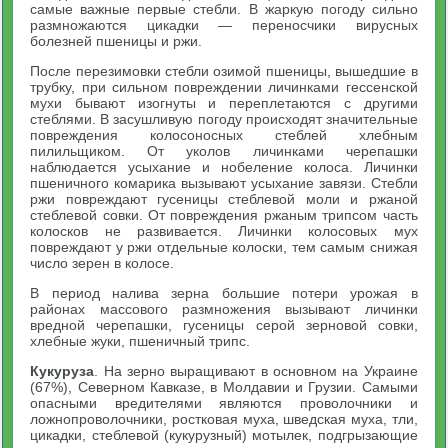
самые важные первые стебли. В жаркую погоду сильно
размножаются цикадки — переносчики вирусных
болезней пшеницы и ржи.
После перезимовки стебли озимой пшеницы, вышедшие в
трубку, при сильном повреждении личинками гессенской
мухи бывают изогнуты и переплетаются с другими
стеблями. В засушливую погоду происходят значительные
повреждения колосоносных стеблей хлебным
пилильщиком. От уколов личинками черепашки
наблюдается усыхание и нобеление колоса. Личинки
пшеничного комарика вызывают усыхание завязи. Стебли
ржи повреждают гусеницы стеблевой моли и ржаной
стеблевой совки. От повреждения ржаным трипсом часть
колосков не развивается. Личинки колосовых мух
повреждают у ржи отдельные колоски, тем самым снижая
число зерен в колосе.
В период налива зерна большие потери урожая в
районах массового размножения вызывают личинки
вредной черепашки, гусеницы серой зерновой совки,
хлебные жуки, пшеничный трипс.
Кукуруза
. На зерно выращивают в основном на Украине
(67%), Северном Кавказе, в Молдавии и Грузии. Самыми
опасными вредителями являются проволочники и
ложнопроволочники, ростковая муха, шведская муха, тли,
цикадки, стеблевой (кукурузный) мотылек, подгрызающие