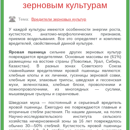
зерновым культурам
Тема:
Вредители зерновых культур
У каждой культуры имеются особенности энергии роста,
кустистости, анатомо-морфологических признаков,
приемов возделывания. Все это определяет и комплекс
вредителей, свойственный данной культуре.
Яровая пшеница
сильнее других зерновых культур
повреждается вредителями. Основные массивы ее (61%)
размещены на востоке страны (Поволжье, Урал, Сибирь,
Казахстан). В разных зонах Советского Союза
главнейшими вредителями яровой пшеницы являются:
хлебные клопы и их личинки, гусеницы зерновой совки,
хлебные жуки, злаковые трипсы, шведская и гессенская
мухи, зеленоглазка, хлебные блохи, проволочники и
ложнопроволочники, из многоядных — суслики,
мышевидные грызуны и саранчовые.
Шведская муха — постоянный и серьезный вредитель
яровой пшеницы. Ежегодно ею повреждаются главные и
вторичные стебли растения. По нашим данным, на полях
Научно-исследовательского института сельского
хозяйства нечерноземной зоны за 16 лет повреждалось
обычно 30—50% стеблей. Кустистость яровой пшеницы