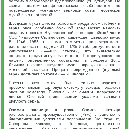
поэтому в севообороте идет завершающей культурой. По
своим анатомо-морфологическим особенностям не
повреждается гусеницами зерновой совки, гессенской
мухой и зеленоглазкой.
Шведская муха является основным вредителем стеблей и
зерна овса, особенно большой вред может наносить
поздним посевам. В увлажненной зоне европейской части
СССР наиболее Сильно овес повреждает шведская муха.
В 1946—1955 гг. нами отмечена повреждаемость
растений овса в пределах 31—87%. Из общей кустистости
уничтожается 25—40% стеблей, что значительно
понижает продуктивную кустистость. Потери урожая, по
нашему определению, составляют в среднем 10%.
Личинки овсяной шведской мухи повреждают зерна в
молочной спелости. Процент поврежденных (щуплых)
зерен достигает по годам 8—14, иногда 20.
Посевы овса могут быть сильно изрежены
проволочниками. Корневую систему у всходов поражает
овсяная нематода. Пьявица и ее личинки повреждают
листья. Овсяный трипс своими уколами вызывает
щуплость зерна.
Озимая пшеница и рожь
. Озимая пшеница
распространена преимущественно (79%) в районах с
благоприятными условиями перезимовки (на Украине,
Северном Кавказе, в Поволжье, центральных
черноземных областях и нечерноземной зоне).