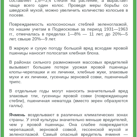
составляет 1,8—3,4 стебля на растение, а вырастает
чаще всего один колос. Проведя меры борьбы со
шведской мухой, можно увеличить количество колосьев в
посеве.
Повреждаемость колосоносных стеблей зеленоглазкой,
по нашим учетам в Подмосковье за период 1931—1963
гг., отмечалась в пределах 1—8% — 11 лет, до 20%—5
лет, свыше 20%—9 лет.
В жаркую и сухую погоду большой вред всходам яровой
пшеницы наносит полосатая хлебная блоха.
В районах сильного размножения массовых вредителей
вызывают большие потери урожая яровой пшеницы
клопы-черепашки и их личинки, хлебные жуки, злаковые
мухи и их личинки, гусеницы зерновой совки, пшеничный
трипс.
В отдельные годы могут наносить значительный вред
злаковые тли, гусеницы яровой совки (повреждающие
стебли), пшеничная нематода (вместо зерен образуются
галлы).
Ячмень
возделывают в различных климатических зонах
страны. У этой культуры значительно меньше вредителей,
чем у яровой пшеницы. Она слабее повреждается
черепашкой, зерновой совкой, гессенской мухой и
зеленоглазкой. Самый опасный вредитель ячменя —