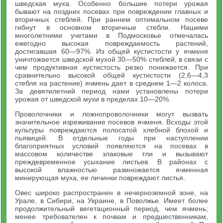
шведская муха. Особенно большие потери урожая
бывают на поздних посевах при повреждении главных и
вторичных стеблей. При раннем оптимальном посеве
гибнут в основном вторичные стебли. Нашими
многолетними учетами в Подмосковье отмечалась
ежегодно высокая повреждаемость растений,
достигавшая 60—97%. Из общей кустистости у ячменя
уничтожается шведской мухой 30—50% стеблей, в связи с
чем продуктивная кустистость резко понижается. При
сравнительно высокой общей кустистости (2,6—4,3
стебля на растение) ячмень дает в среднем 1—2 колоса.
За девятилетний период нами установлены потери
урожая от шведской мухи в пределах 10—20%.
Проволочники и ложнопроволочники могут вызвать
значительное изреживание посевов ячменя. Всходы этой
культуры повреждаются полосатой хлебной блохой и
пьявицей. В отдельные годы при наступлении
благоприятных условий появляются на посевах в
массовом количестве злаковые тли и вызывают
преждевременное усыхание листьев. В районах с
высокой влажностью размножается ячменная
минирующая муха, ее личинки повреждают листья.
Овес широко распространен в нечерноземной зоне, на
Урале, в Сибири, на Украине, в Поволжье. Имеет более
продолжительный вегетационный период, чем ячмень;
менее требователен к почвам и предшественникам,