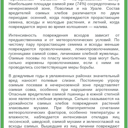
Наибольшие площади озимой ржи (74%) сосредоточены в
нечерноземной зоне, Поволжье и на Урале. Состав
вредителей озимых хлебов различается по двум
периодам: осенний, когда повреждаются прорастающие
семена, всходы и молодые растения, и летний, когда
повреждается зерно во время колошения — налива.
Интенсивность повреждения всходов зависит от
предшественника и от метеорологических условий. По
чистому пару прорастающие семема и всходы меньше
повреждаются проволочниками, ложнопроволочниками,
гусеницами озимой совки, личинками хлебной жужелицы.
Озимые посевы по пласту многолетних трав могут быть
сильно изрежены проволочниками, если с ними не
проводились соответствующие меры борьбы.
В дождливые годы в увлажненных районах значительный
вред наносят полевые слизни. Постоянную угрозу
озимым посевам в нечерноземной зоне представляет
озимая совка, особенно при нарушении агротехники.
Опасным вредителем озимой пшеницы в южной степной
зоне является хлебная жужелица. Сильно сказываются на
урожайности озимых хлебов повреждения растений
злаковыми мухами. При благоприятном сочетании
метеорологических факторов, особенно температуры и
влажности, наблюдается интенсивная откладка яиц
гессенской, шведской, озимой мухами и зеленоглазкой на
всходы озимых. Вышедшие из яиц личинки повреждают