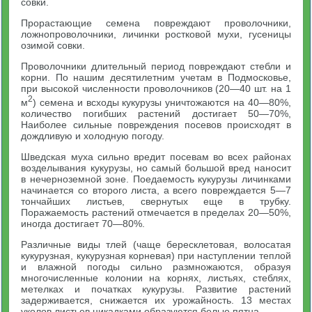
совки.
Прорастающие семена повреждают проволочники,
ложнопроволочники, личинки ростковой мухи, гусеницы
озимой совки.
Проволочники длительный период повреждают стебли и
корни. По нашим десятилетним учетам в Подмосковье,
при высокой численности проволочников (20—40 шт. на 1
2
м
) семена и всходы кукурузы уничтожаются на 40—80%,
количество погибших растений достигает 50—70%,
Наиболее сильные повреждения посевов происходят в
дождливую и холодную погоду.
Шведская муха сильно вредит посевам во всех районах
возделывания кукурузы, но самый большой вред наносит
в нечерноземной зоне. Поедаемость кукурузы личинками
начинается со второго листа, а всего повреждается 5—7
тончайших листьев, свернутых еще в трубку.
Поражаемость растений отмечается в пределах 20—50%,
иногда достигает 70—80%.
Различные виды тлей (чаще бересклетовая, волосатая
кукурузная, кукурузная корневая) при наступлении теплой
и влажной погоды сильно размножаются, образуя
многочисленные колонии на корнях, листьях, стеблях,
метелках и початках кукурузы. Развитие растений
задерживается, снижается их урожайность. 13 местах
уколов листьев цикадками образуются белые пятна.