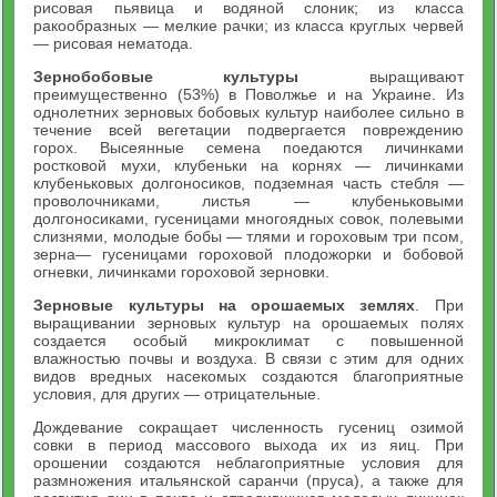
рисовая пьявица и водяной слоник; из класса
ракообразных — мелкие рачки; из класса круглых червей
— рисовая нематода.
Зернобобовые культуры
выращивают
преимущественно (53%) в Поволжье и на Украине. Из
однолетних зерновых бобовых культур наиболее сильно в
течение всей вегетации подвергается повреждению
горох. Высеянные семена поедаются личинками
ростковой мухи, клубеньки на корнях — личинками
клубеньковых долгоносиков, подземная часть стебля —
проволочниками, листья — клубеньковыми
долгоносиками, гусеницами многоядных совок, полевыми
слизнями, молодые бобы — тлями и гороховым три псом,
зерна— гусеницами гороховой плодожорки и бобовой
огневки, личинками гороховой зерновки.
Зерновые культуры на орошаемых землях
. При
выращивании зерновых культур на орошаемых полях
создается особый микроклимат с повышенной
влажностью почвы и воздуха. В связи с этим для одних
видов вредных насекомых создаются благоприятные
условия, для других — отрицательные.
Дождевание сокращает численность гусениц озимой
совки в период массового выхода их из яиц. При
орошении создаются неблагоприятные условия для
размножения итальянской саранчи (пруса), а также для