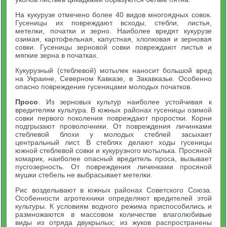
На кукурузе отмечено более 40 видов многоядных совок.
Гусеницы их повреждают всходы, стебли, листья,
метелки, початки и зерно. Наиболее вредят кукурузе
озимая, картофельная, капустная, хлопковая и зерновая
совки. Гусеницы зерновой совки повреждают листья и
мягкие зерна в початках.
Кукурузный (стеблевой) мотылек наносит большой вред
на Украине, Северном Кавказе, в Закавказье. Особенно
опасно повреждение гусеницами молодых початков.
Просо
. Из зерновых культур наиболее устойчивая к
вредителям культура. В южных районах гусеницы озимой
совки первого поколения повреждают проростки. Корни
подгрызают проволочники. От повреждения личинками
стеблевой блохи у молодых стеблей засыхает
центральный лист. В стеблях делают ходы гусеницы
южной стеблевой совки и кукурузного мотылька. Просяной
комарик, наиболее опасный вредитель проса, вызывает
пусгозерность. От повреждения личинками просяной
мушки стебель не выбрасывает метелки.
Рис возделывают в южных районах Советского Союза.
Особенности агротехники определяют вредителей этой
культуры. К условиям водного режима приспособились и
размножаются в массовом количестве влаголюбивые
виды из отряда двукрылых; из жуков распространены