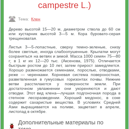
campestre L.)
Тема:
Клен
Дерево высотой 15—20 м, диаметром ствола до 60 см
или кустарник высотой 3—5 м. Кора буровато-серая
трещиноватая.
Листья 3—5-лопастные, сверху темно-зеленые, снизу
более светлые, иногда слабоопушенные. Крылатки могут
сохраняться на ветвях и зимой. Масса 1000 семян 75—80
г; в 1 кг их 12—20 тыс. (Аксенова, 1975). Отличается
быстрым ростом до 10 лет, затем прирост замедляется.
Хорошо размножается семенами, порослью, отводками,
реже — черенками. Корневая система поверхностная,
разветвленная в гумусовых горизонтах почвы. Нижние
ветви расстилаются у поверхности земли. При
достаточном увлажнении они укореняются и дают
отводки. Этот вид клена—лучшая подгоночная порода в
степном лесоразведении. Хороший медонос, в соке
содержит сахаристые вещества. В условиях Средней
Азии выращивается на поливе, зацветает в апреле,
листопад в октябре.
Дополнительные материалы по