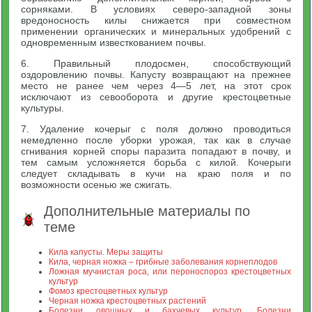
сорняками. В условиях северо-западной зоны
вредоносность килы снижается при совместном
применении органических и минеральных удобрений с
одновременным известкованием почвы.
6. Правильный плодосмен, способствующий
оздоровлению почвы. Капусту возвращают на прежнее
место не ранее чем через 4—5 лет, на этот срок
исключают из севооборота и другие крестоцветные
культуры.
7. Удаление кочерыг с поля должно проводиться
немедленно после уборки урожая, так как в случае
сгнивания корней споры паразита попадают в почву, и
тем самым усложняется борьба с килой. Кочерыги
следует складывать в кучи на краю поля и по
возможности осенью же сжигать.
Дополнительные материалы по
теме
Кила капусты. Меры защиты
Кила, черная ножка – грибные заболевания корнеплодов
Ложная мучнистая роса, или пероноспороз крестоцветных
культур
Фомоз крестоцветных культур
Черная ножка крестоцветных растений
Болезни овощных и бахчевых культур. Болезни