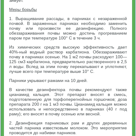
зимует.
Меры борьбы
1. Выращивание рассады, в парниках с незараженной
почвой. В зараженных парниках необходимо заменить
почву или произвести ее дезинфекцию. Полного
обеззараживания почвы можно достичь прогреванием
паром при температуре 100° С в течение 3 ч.
Из химических средств высокую эффективность дает
40%-ный водный раствор карбатиона. Обеззараживают
почву в парниках осенью. На 1 м2 почвы расходуют 100—
125 см3 карбатиона, предварительно растворенного в 2,5
л воды. Вслед за этим почву перекапывают и уплотняют,
лучше всего при температуре выше 10° С.
Парники укрывают рамами на 10 дней.
В качестве дезинфектора почвы рекомендуют также
цианамид кальция. Этот препарат вносят в смесь,
подготовленную для торфоперегнойных горшочков; доза
препарата 200 г на 1 м3 почвы. Цианамид кальция можно
использовать и непосредственно в парниках (40 г под
раму); его вносят в почву осенью или весной.
2. Дезинфекция парниковых рам и других деревянных
частей парника известковым молоком. Это мероприятие
проводится до набивки парников.