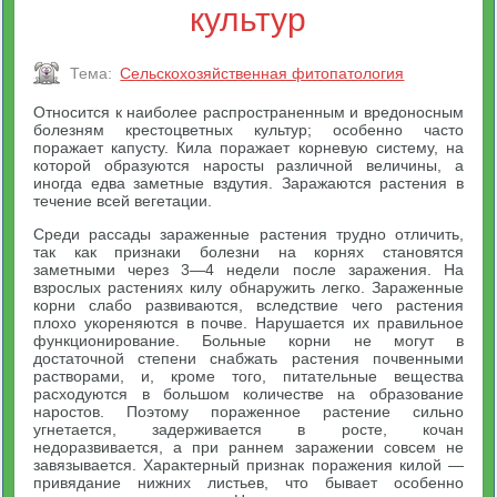
культур
Тема:
Сельскохозяйственная фитопатология
Относится к наиболее распространенным и вредоносным
болезням крестоцветных культур; особенно часто
поражает капусту. Кила поражает корневую систему, на
которой образуются наросты различной величины, а
иногда едва заметные вздутия. Заражаются растения в
течение всей вегетации.
Среди рассады зараженные растения трудно отличить,
так как признаки болезни на корнях становятся
заметными через 3—4 недели после заражения. На
взрослых растениях килу обнаружить легко. Зараженные
корни слабо развиваются, вследствие чего растения
плохо укореняются в почве. Нарушается их правильное
функционирование. Больные корни не могут в
достаточной степени снабжать растения почвенными
растворами, и, кроме того, питательные вещества
расходуются в большом количестве на образование
наростов. Поэтому пораженное растение сильно
угнетается, задерживается в росте, кочан
недоразвивается, а при раннем заражении совсем не
завязывается. Характерный признак поражения килой —
привядание нижних листьев, что бывает особенно