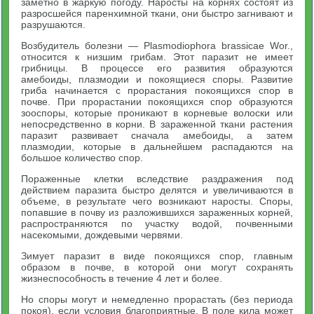
заметно в жаркую погоду. Наросты на корнях состоят из
разросшейся паренхимной ткани, они быстро загнивают и
разрушаются.
Возбудитель болезни — Plasmodiophora brassicae Wor.,
относится к низшим грибам. Этот паразит не имеет
грибницы. В процессе его развития образуются
амебоиды, плазмодии и покоящиеся споры. Развитие
гриба начинается с прорастания покоящихся спор в
почве. При прорастании покоящихся спор образуются
зооспоры, которые проникают в корневые волоски или
непосредственно в корни. В зараженной ткани растения
паразит развивает сначала амебоиды, а затем
плазмодии, которые в дальнейшем распадаются на
большое количество спор.
Пораженные клетки вследствие раздражения под
действием паразита быстро делятся и увеличиваются в
объеме, в результате чего возникают наросты. Споры,
попавшие в почву из разложившихся зараженных корней,
распространяются по участку водой, почвенными
насекомыми, дождевыми червями.
Зимует паразит в виде покоящихся спор, главным
образом в почве, в которой они могут сохранять
жизнеспособность в течение 4 лет и более.
Но споры могут и немедленно прорастать (без периода
покоя), если условия благоприятные. В поле кила может