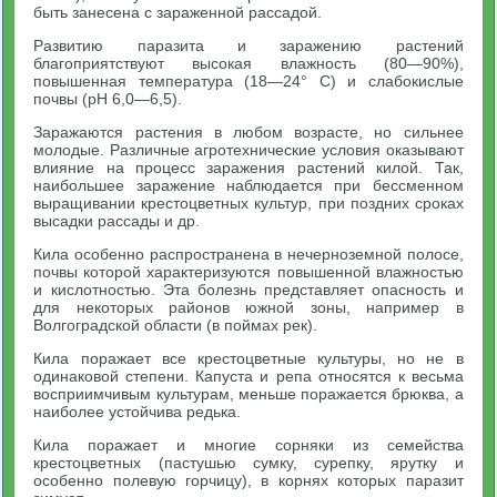
быть занесена с зараженной рассадой.
Развитию паразита и заражению растений
благоприятствуют высокая влажность (80—90%),
повышенная температура (18—24° С) и слабокислые
почвы (рН 6,0—6,5).
Заражаются растения в любом возрасте, но сильнее
молодые. Различные агротехнические условия оказывают
влияние на процесс заражения растений килой. Так,
наибольшее заражение наблюдается при бессменном
выращивании крестоцветных культур, при поздних сроках
высадки рассады и др.
Кила особенно распространена в нечерноземной полосе,
почвы которой характеризуются повышенной влажностью
и кислотностью. Эта болезнь представляет опасность и
для некоторых районов южной зоны, например в
Волгоградской области (в поймах рек).
Кила поражает все крестоцветные культуры, но не в
одинаковой степени. Капуста и репа относятся к весьма
восприимчивым культурам, меньше поражается брюква, а
наиболее устойчива редька.
Кила поражает и многие сорняки из семейства
крестоцветных (пастушью сумку, сурепку, ярутку и
особенно полевую горчицу), в корнях которых паразит