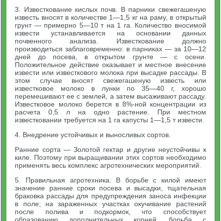
3. Известкование кислых почв. В парники свежегашеную
известь вносят в количестве 1—1,5 кг на раму, в открытый
грунт — примерно 5—10 т на 1 га. Количество вносимой
извести устанавливается на основании данных
почвенного анализа. Известкование должно
производиться заблаговременно: в парниках — за 10—12
дней до посева, в открытом грунте — с осени.
Положительное действие оказывает и местное внесение
извести или известкового молока при высадке рассады. В
этом случае вносят свежегашеную известь или
известковое молоко в лунки по 35—40 г, хорошо
перемешивают ее с землей, а затем высаживают рассаду.
Известковое молоко берется в 8%-ной концентрации из
расчета 0,5 л на одно растение. При местном
известковании требуется на 1 га капусты 1—1,5 т извести.
4. Внедрение устойчивых и выносливых сортов.
Ранние сорта — Золотой гектар и другие неустойчивы к
киле. Поэтому при выращивании этих сортов необходимо
применять весь комплекс агротехнических мероприятий.
5. Правильная агротехника. В борьбе с килой имеют
значение ранние сроки посева и высадки, тщательная
браковка рассады для предупреждения заноса инфекции
в поле; на зараженных участках окучивание растений
после полива и подкормок, что способствует
образованию дополнительных корней, борьба с