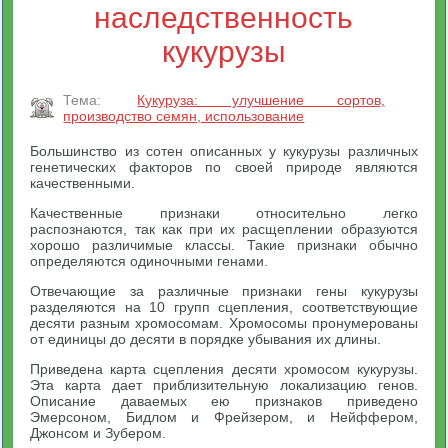
наследственность
кукурузы
Тема:
Кукуруза: улучшение сортов,
производство семян, использование
Большинство из сотен описанных у кукурузы различных
генетических факторов по своей природе являются
качественными.
Качественные признаки относительно легко
распознаются, так как при их расщеплении образуются
хорошо различимые классы. Такие признаки обычно
определяются одиночными генами.
Отвечающие за различные признаки гены кукурузы
разделяются на 10 групп сцепления, соответствующие
десяти разным хромосомам. Хромосомы пронумерованы
от единицы до десяти в порядке убывания их длины.
Приведена карта сцепления десяти хромосом кукурузы.
Эта карта дает приблизительную локализацию генов.
Описание даваемых ею признаков приведено
Эмерсоном, Бидлом и Фрейзером, и Нейффером,
Джонсом и Зубером.