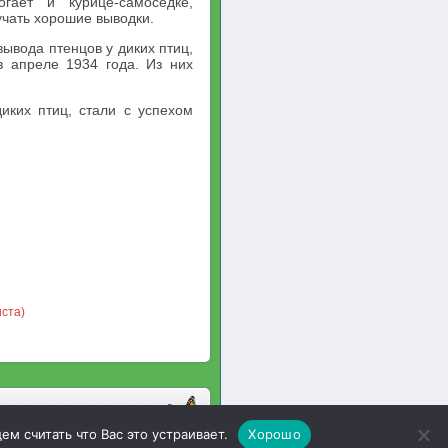
гает и курице-самоседке,
учать хорошие выводки.
вывода птенцов у диких птиц,
в апреле 1934 года. Из них
диких птиц, стали с успехом
ста)
м считать что Вас это устраивает.
Хорошо