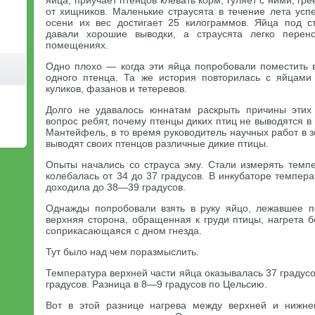
яйца, приучает птенцов клевать корм, гуляет с ними, г
от хищников. Маленькие страусята в течение лета усп
осени их вес достигает 25 килограммов. Яйца под с
давали хорошие выводки, а страусята легко перен
помещениях.
Одно плохо — когда эти яйца попробовали поместить в
одного птенца. Та же история повторилась с яйцами 
куликов, фазанов и тетеревов.
Долго не удавалось юннатам раскрыть причины этих 
вопрос ребят, почему птенцы диких птиц не выводятся в
Мантейфель, в то время руководитель научных работ в з
выводят своих птенцов различные дикие птицы.
Опыты начались со страуса эму. Стали измерять темпе
колебалась от 34 до 37 градусов. В инкубаторе темпер
доходила до 38—39 градусов.
Однажды попробовали взять в руку яйцо, лежавшее по
верхняя сторона, обращенная к груди птицы, нагрета 
соприкасающаяся с дном гнезда.
Тут было над чем поразмыслить.
Температура верхней части яйца оказывалась 37 градус
градусов. Разница в 8—9 градусов по Цельсию.
Вот в этой разнице нагрева между верхней и нижне