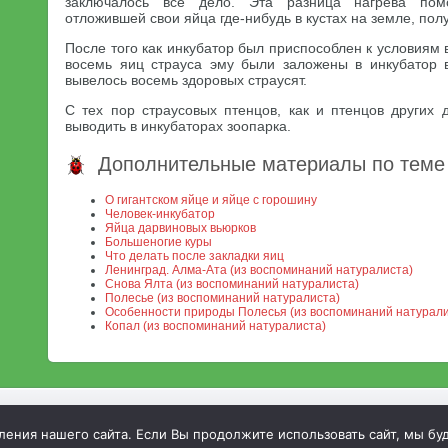
заключалось все дело. Эта разница нагрева помо
отложившей свои яйца где-нибудь в кустах на земле, пол
После того как инкубатор был приспособлен к условиям 
восемь яиц страуса эму были заложены в инкубатор 
вывелось восемь здоровых страусят.
С тех пор страусовых птенцов, как и птенцов других 
выводить в инкубаторах зоопарка.
Дополнительные материалы по теме
О гигантском яйце и яйце с горошину
Человек-инкубатор
Яйца дарвиновых вьюрков
Большеногие куры
Что делать после закладки яиц
Ленинград. Алма-Ата (из воспоминаний натуралиста)
Снова Ялта (из воспоминаний натуралиста)
Полесье (из воспоминаний натуралиста)
Особенности природы Полесья (из воспоминаний натурали
Копал (из воспоминаний натуралиста)
МСХА. Неофициальный сайт
ния нашего сайта. Если Вы продолжите использовать сайт, мы буде