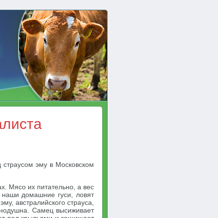
алиста
 страусом эму в Московском
х. Мясо их питательно, а вес
к наши домашние гуси, ловят
 эму, австралийского страуса,
авнодушна. Самец высиживает