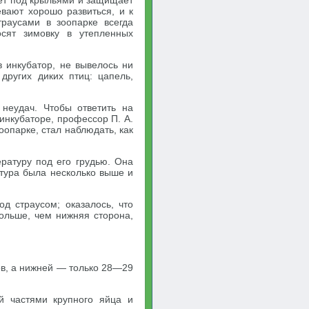
реет под крыльями и защищает
евают хорошо развиться, и к
траусами в зоопарке всегда
осят зимовку в утепленных
 инкубатор, не вывелось ни
других диких птиц: цапель,
неудач. Чтобы ответить на
 инкубаторе, профессор П. А.
оопарке, стал наблюдать, как
ратуру под его грудью. Она
атура была несколько выше и
д страусом; оказалось, что
больше, чем нижняя сторона,
ов, а нижней — только 28—29
й частями крупного яйца и