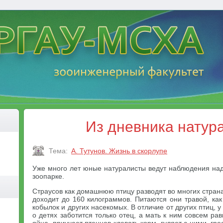
Из дневника натур
Тема:
А. Тутунов. Жизнь в скорлупе
Уже много лет юные натуралисты ведут наблюдения над
зоопарке.
Страусов как домашнюю птицу разводят во многих страна
доходит до 160 килограммов. Питаются они травой, ка
кобылок и других насекомых. В отличие от других птиц, у
о детях заботится только отец, а мать к ним совсем р