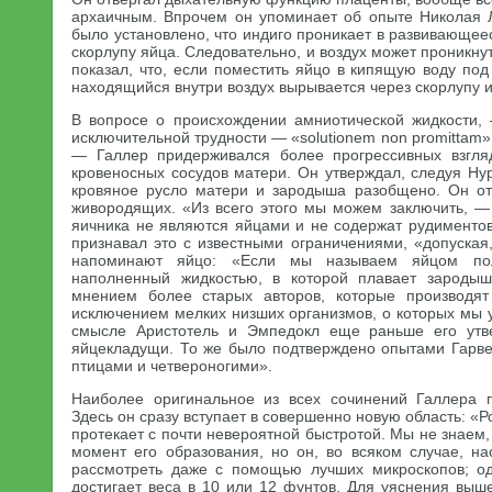
архаичным. Впрочем он упоминает об опыте Николая 
было установлено, что индиго проникает в развивающеес
скорлупу яйца. Следовательно, и воздух может проникну
показал, что, если поместить яйцо в кипящую воду под
находящийся внутри воздух вырывается через скорлупу и
В вопросе о происхождении амниотической жидкости,
исключительной трудности — «solutionem non promittam
— Галлер придерживался более прогрессивных взгляд
кровеносных сосудов матери. Он утверждал, следуя Ну
кровяное русло матери и зародыша разобщено. Он от
живородящих. «Из всего этого мы можем заключить, — 
яичника не являются яйцами и не содержат рудиментов
признавал это с известными ограничениями, «допуская
напоминают яйцо: «Если мы называем яйцом по
наполненный жидкостью, в которой плавает зароды
мнением более старых авторов, которые производят
исключением мелких низших организмов, о которых мы 
смысле Аристотель и Эмпедокл еще раньше его утв
яйцекладущи. То же было подтверждено опытами Гарв
птицами и четвероногими».
Наиболее оригинальное из всех сочинений Галлера 
Здесь он сразу вступает в совершенно новую область: «
протекает с почти невероятной быстротой. Мы не знаем
момент его образования, но он, во всяком случае, на
рассмотреть даже с помощью лучших микроскопов; од
достигает веса в 10 или 12 фунтов. Для уяснения выш