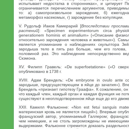
испытывает недостатка в сторонниках», и цитирует П
ограничивается перечислением аргументов, приводимы
то: а) самопроизвольное зарождение, б) ежегодна
метаморфоз насекомых, г) зарождение без копуляции.
V. Рудольф Иаков Камерарий [
Впоследствии прослав
растений
]: «Specimen experimentorum circa physiolo
generationem hominis et animalium» («Описание физио
относительно зарождения человека и животных»). Самы
является упоминание о наблюдениях скульптора Зейл
зародыша тело в пять раз больше, чем его голова,
половиной раз. Это наблюдение непосредственно ве
Скэмона.
XV. Филипп Гравель: «De superfoetatione» («О свер
опубликовано в 1738 г.
XVIII. Адам Брендель: «De embryone in ovulo ante co
зародыше, предсуществующем в яйце до зачатия»). Впе
Брендель «признает гипотезу Граафа». К сожалению, о
что каждый член, каждый орган и каждая функция не пот
существуют в неоплодотворенном яйце еще до его движ
XXII. Камилл Фальконне: «Non est fetui sanguis mate
материнская кровь не является пищей»). Впервые опубли
французский автор, упоминаемый Галлером; французс
чем немецкие, и не столь загромождены не имеющими
выдержками. Фальконне стремится доказать раздельнос