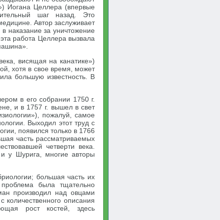
») Иогана Целлера (впервые
чительный шаг назад. Это
медицине. Автор заслуживает
 в наказание за уничтожение
 эта работа Целлера вызвала
машина».
века, висящая на канатике»)
ой, хотя в свое время, может
ила большую известность. В
ером в его собрании 1750 г.
не, и в 1757 г. вышел в свет
изиологии»), пожалуй, самое
ологии. Выходил этот труд с
гии, появился только в 1766
льшая часть рассматриваемых
ествовавшей четверти века.
и у Шурига, многие авторы
бриологии; большая часть их
 проблема была тщательно
ман производил над овцами
 с количественного описания
ющая рост костей, здесь