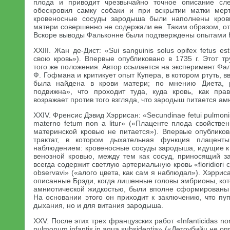
плода и приводит чрезвычайно точное описание сл
обескровил самку собаки и при вскрытии матки мерт
кровеносные сосуды зародыша были наполнены кров
матери совершенно не содержали ее. Таким образом, о
Вскоре выводы Фальконне были подтверждены опытами 
XXIII. Жан де-Дист: «Sui sanguinis solus opifex fetus e
свою кровь»). Впервые опубликовано в 1735 г. Этот т
того же положения. Автор ссылается на эксперимент Фа
Ф. Гофмана и критикует опыт Купера, в котором ртуть, 
была найдена в крови матери; по мнению Диета, р
подвижна», что проходит туда, куда кровь, как пра
возражает против того взгляда, что зародыш питается ам
XXIV. Френсис Дэвид Хэррисан: «Secundinae fetui pulmonis 
materno fetum non a litur» («Плаценте плода свойстве
материнской кровью не питается»). Впервые опубликов
трактат, в котором дыхательная функция плацент
наблюдением: кровеносные сосуды зародыша, идущие к 
венозной кровью, между тем как сосуд, приносящий з
всегда содержит светлую артериальную кровь «floridiori c
observavi» («алого цвета, как сам я наблюдал»). Хэррис
описанные Брэди, когда лишенные головы эмбрионы, кот
амниотической жидкостью, были вполне сформированы 
На основании этого он приходит к заключению, что пу
дыхания, но и для витания зародыша.
XXV. После этих трех французских работ «Infanticidas non a
pulmonum infantis in aqua subsidentia» («Детоубийц не 