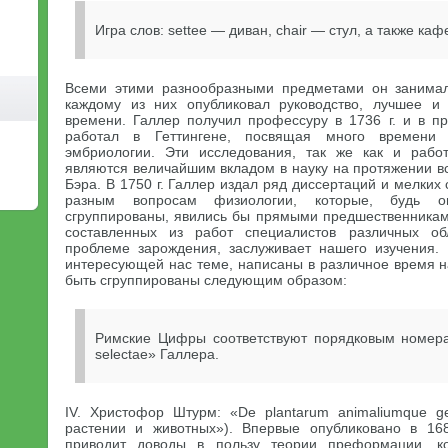
Игра слов: settee — диван, chair — стул, а также каф
Всеми этими разнообразными предметами он занимал
каждому из них опубликовал руководство, лучшее и
времени. Галлер получил профессуру в 1736 г. и в п
работал в Геттингене, посвящая много времени 
эмбриологии. Эти исследования, так же как и рабо
являются величайшим вкладом в науку на протяжении в
Бэра. В 1750 г. Галлер издал ряд диссертаций и мелких
разным вопросам физиологии, которые, будь о
сгруппированы, явились бы прямыми предшественника
составленных из работ специалистов различных об
проблеме зарождения, заслуживает нашего изучения.
интересующей нас теме, написаны в различное время н
быть сгруппированы следующим образом:
Римские Цифры соответствуют порядковым номерам
selectae» Галлера.
IV. Христофор Штурм: «De plantarum animaliumque g
растении и животных»). Впервые опубликовано в 16
приводит доводы в пользу теории преформации, 