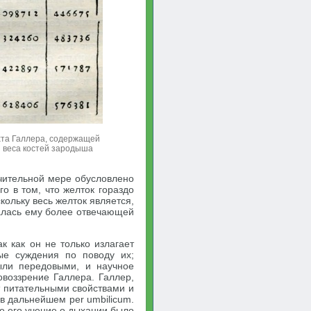
та Галлера, содержащей
и веса костей зародыша
чительной мере обусловлено
о в том, что желток гораздо
кольку весь желток является,
залась ему более отвечающей
к как он не только излагает
ные суждения по поводу их;
ыли передовыми, и научное
воззрение Галлера. Галлер,
т питательными свойствами и
в дальнейшем per umbilicum.
е его учение о дыхании было