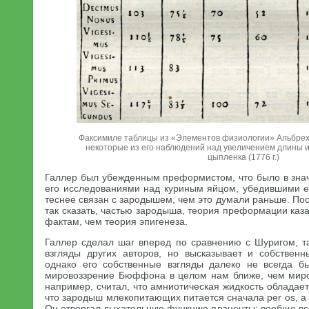
Факсимиле таблицы из «Элементов физиологии» Альбрех
некоторые из его наблюдений над увеличением длины 
цыпленка (1776 г.)
Галлер был убежденным преформистом, что было в зна
его исследованиями над куриным яйцом, убедившими ег
теснее связан с зародышем, чем это думали раньше. Пос
так сказать, частью зародыша, теория преформации ка
фактам, чем теория эпигенеза.
Галлер сделал шаг вперед по сравнению с Шуригом, та
взгляды других авторов, но высказывает и собствен
однако его собственные взгляды далеко не всегда б
мировоззрение Бюффона в целом нам ближе, чем миро
например, считал, что амниотическая жидкость обладае
что зародыш млекопитающих питается сначала per os, а 
Он отвергал дыхательную функцию плаценты; вообще вс