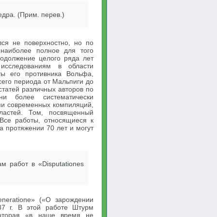
едра. (Прим. перев.)
ся не поверхностно, но по
 наиболее полное для того
родолжение целого ряда лет
исследованиям в области
ты его противника Вольфа,
сего периода от Мальпиги до
 статей различных авторов по
ни более систематически
ми современных компиляций,
ластей. Том, посвященный
 Все работы, относящиеся к
а протяжении 70 лет и могут
 работ в «Disputationes
eneratione» («О зарождении
87 г. В этой работе Штурм
которая «в наше время не