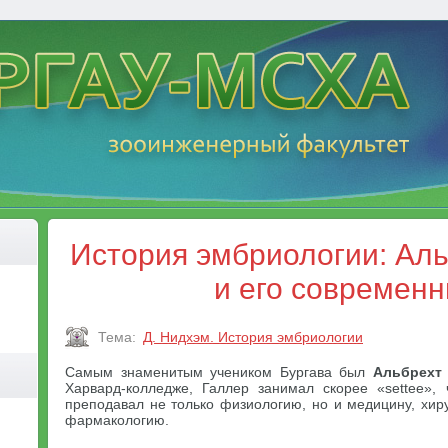
История эмбриологии: Аль
и его современн
Тема:
Д. Нидхэм. История эмбриологии
Самым знаменитым учеником Бургава был
Альбрехт
Харвард-колледже, Галлер занимал скорее «settee», 
преподавал не только физиологию, но и медицину, хир
фармакологию.