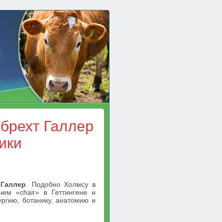
брехт Галлер
ики
 Галлер
. Подобно Холмсу в
чем «chair» в Геттингене и
ургию, ботанику, анатомию и