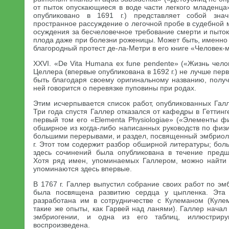
от пыток опускающиеся в воде части легкого младенца
опубликовано в 1691 г.) представляет собой зна
пространное рассуждение о легочной пробе в судебной 
осуждения за бесчеловечное требование смерти и пыток
плода даже при болезни роженицы. Может быть, именно
благородный протест де-ла-Метри в его книге «Человек-
XXVI. «De Vita Humana ex fune pendente» («Жизнь чело
Целлера (впервые опубликована в 1692 г.) не лучше перв
быть благодаря своему оригинальному названию, получ
ней говорится о перевязке пуповины при родах.
Этим исчерпывается список работ, опубликованных Галл
Три года спустя Галлер отказался от кафедры в Геттинге
первый том его «Elementa Physiologiae» («Элементы ф
обширное из когда-либо написанных руководств по физи
большими перерывами, и раздел, посвященный эмбриоло
г. Этот том содержит разбор обширной литературы; бо
здесь сочинений была опубликована в течение предш
Хотя ряд имен, упоминаемых Галлером, можно найти 
упоминаются здесь впервые.
В 1767 г. Галлер выпустил собрание своих работ по эм
была посвящена развитию сердца у цыпленка. Эта
разработана им в сотрудничестве с Кулеманом (Куле
такие же опыты, как Гарвей над ланями). Галлер начал
эмбриогении, и одна из его таблиц, иллюстриру
воспроизведена.