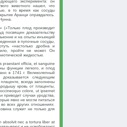
едующего эксперимента: он
вого животного нашел, что
ью, в то время как сосуды
ткрытие Аранци оправдалось.
Нунна.
st» («Только плод производит
руд посвящен доказательству
льконне и на опыты инъекций
введенная в пупочные сосуды,
туть «настолько дробна и
вило, пройти не может. Он
ниотической жидкостью.
praestant officia, et sanguine
нны функции легкого, и плод
ано в 1741 г. Великолепный
ы доказывается следующим
плаценте, всегда заполнены
ародышу кровь от плаценты,
occineoquo colore, ut ipsemet
ан приводит случаи уродства,
орые явно не могли питаться
во всех других отношениях.
повина служит не только для
bsolvit nec a tortura liber at
оправдывают и не освобождают