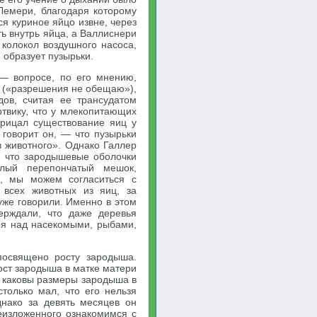
Лемери, благодаря которому
я куриное яйцо извне, через
ть внутрь яйца, а Валлиснери
 колокол воздушного насоса,
 образует пузырьки.
 — вопросе, по его мнению,
» («разрешения не обещаю»),
ов, считая ее трансудатом
ртвику, что у млекопитающих
рицал существование яиц у
говорит он, — что пузырьки
 животного». Однако Галлер
, что зародышевые оболочки
лый перепончатый мешок,
ш, мы можем согласиться с
 всех животных из яиц, за
уже говорили. Именно в этом
ерждали, что даже деревья
ея над насекомыми, рыбами,
посвящено росту зародыша.
Рост зародыша в матке матери
, каковы размеры зародыша в
столько мал, что его нельзя
нако за девять месяцев он
еизложенного ознакомимся с