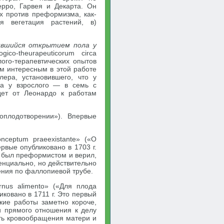
ерро, Гарвея и Декарта. Он
х против преформизма, как-
я вегетация растений, в)
ившийся открытием пола у
gico-theurapeuticorum circa
лого-терапевтических опытов
м интересным в этой работе
ера, установившего, что у
 а у взрослого — в семь с
дет от Леонардо к работам
хоплодотворении»). Впервые
nceptum praeexistante» («О
рвые опубликовано в 1703 г.
н был преформистом и верил,
енциально, но действительно
ения по фаллопиевой трубе.
rnus alimentо» («Для плода
ковано в 1711 г. Это первый
кие работы заметно короче,
 прямого отношения к делу
ть кровообращения матери и