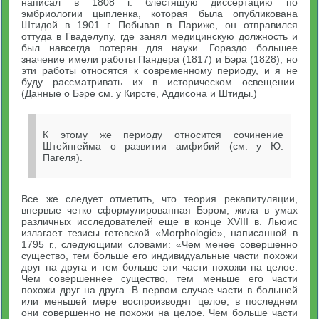
написал в 1808 г. блестящую диссертацию по
эмбриологии цыпленка, которая была опубликована
Штидой в 1901 г. Побывав в Париже, он отправился
оттуда в Гваделупу, где занял медицинскую должность и
был навсегда потерян для науки. Гораздо большее
значение имели работы Пандера (1817) и Бэра (1828), но
эти работы относятся к современному периоду, и я не
буду рассматривать их в историческом освещении.
(Данные о Бэре см. у Кирсте, Аддисона и Штиды.)
К этому же периоду относится сочинение
Штейнгейма о развитии амфибий (см. у Ю.
Пагеля).
Все же следует отметить, что теория рекапитуляции,
впервые четко сформулированная Бэром, жила в умах
различных исследователей еще в конце XVIII в. Льюис
излагает тезисы гетевской «Morphologie», написанной в
1795 г., следующими словами: «Чем менее совершенно
существо, тем больше его индивидуальные части похожи
друг на друга и тем больше эти части похожи на целое.
Чем совершеннее существо, тем меньше его части
похожи друг на друга. В первом случае части в большей
или меньшей мере воспроизводят целое, в последнем
они совершенно не похожи на целое. Чем больше части