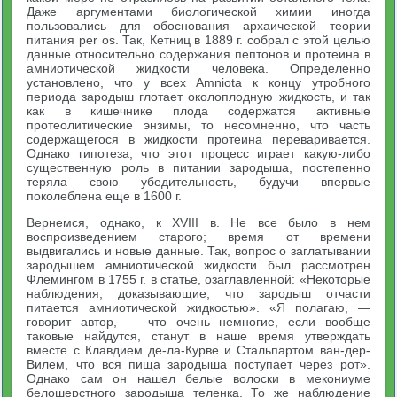
Даже аргументами биологической химии иногда
пользовались для обоснования архаической теории
питания per os. Так, Кетниц в 1889 г. собрал с этой целью
данные относительно содержания пептонов и протеина в
амниотической жидкости человека. Определенно
установлено, что у всех Amniota к концу утробного
периода зародыш глотает околоплодную жидкость, и так
как в кишечнике плода содержатся активные
протеолитические энзимы, то несомненно, что часть
содержащегося в жидкости протеина переваривается.
Однако гипотеза, что этот процесс играет какую-либо
существенную роль в питании зародыша, постепенно
теряла свою убедительность, будучи впервые
поколеблена еще в 1600 г.
Вернемся, однако, к XVIII в. Не все было в нем
воспроизведением старого; время от времени
выдвигались и новые данные. Так, вопрос о заглатывании
зародышем амниотической жидкости был рассмотрен
Флемингом в 1755 г. в статье, озаглавленной: «Некоторые
наблюдения, доказывающие, что зародыш отчасти
питается амниотической жидкостью». «Я полагаю, —
говорит автор, — что очень немногие, если вообще
таковые найдутся, станут в наше время утверждать
вместе с Клавдием де-ла-Курве и Стальпартом ван-дер-
Вилем, что вся пища зародыша поступает через рот».
Однако сам он нашел белые волоски в мекониуме
белошерстного зародыша теленка. То же наблюдение