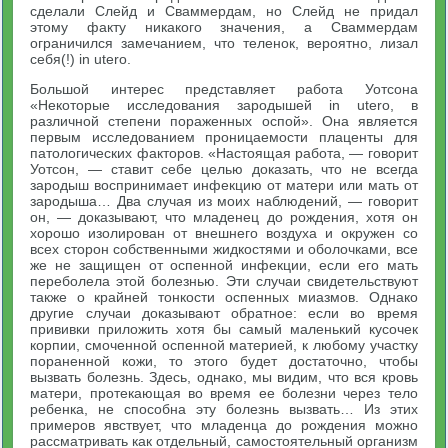
сделали Слейд и Сваммердам, но Слейд не придал
этому факту никакого значения, а Сваммердам
ограничился замечанием, что теленок, вероятно, лизал
себя(!) in utero.
Большой интерес представляет работа Уотсона
«Некоторые исследования зародышей in utero, в
различной степени пораженных оспой». Она является
первым исследованием проницаемости плаценты для
патологических факторов. «Настоящая работа, — говорит
Уотсон, — ставит себе целью доказать, что не всегда
зародыш воспринимает инфекцию от матери или мать от
зародыша… Два случая из моих наблюдений, — говорит
он, — доказывают, что младенец до рождения, хотя он
хорошо изолирован от внешнего воздуха и окружен со
всех сторон собственными жидкостями и оболочками, все
же не защищен от оспенной инфекции, если его мать
переболела этой болезнью. Эти случаи свидетельствуют
также о крайней тонкости оспенных миазмов. Однако
другие случаи доказывают обратное: если во время
прививки приложить хотя бы самый маленький кусочек
корпии, смоченной оспенной материей, к любому участку
пораненной кожи, то этого будет достаточно, чтобы
вызвать болезнь. Здесь, однако, мы видим, что вся кровь
матери, протекающая во время ее болезни через тело
ребенка, не способна эту болезнь вызвать… Из этих
примеров явствует, что младенца до рождения можно
рассматривать как отдельный, самостоятельный организм