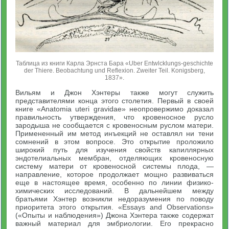
Таблица из книги Карла Эрнста Бара «Uber Entwlcklungs-geschichte
der Thiere. Beobachtung und Reflexion. Zweiter Teil. Konigsberg,
1837».
Вильям и Джон Хэнтеры также могут служить
представителями конца этого столетия. Первый в своей
книге «Anatomia uteri gravidae» неопровержимо доказал
правильность утверждения, что кровеносное русло
зародыша не сообщается с кровеносным руслом матери.
Примененный им метод инъекций не оставлял ни тени
сомнений в этом вопросе. Это открытие проложило
широкий путь для изучения свойств капиллярных
эндотелиальных мембран, отделяющих кровеносную
систему матери от кровеносной системы плода, —
направление, которое продолжает мощно развиваться
еще в настоящее время, особенно по линии физико-
химических исследований. В дальнейшем между
братьями Хэнтер возникли недоразумения по поводу
приоритета этого открытия. «Essays and Observations»
(«Опыты и наблюдения») Джона Хэнтера также содержат
важный материал для эмбриологии. Его прекрасно