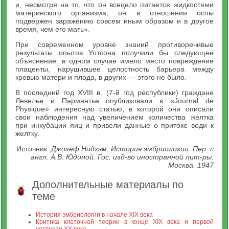
и, несмотря на то, что он всецело питается жидкостями
материнского организма, он в отношении оспы
подвержен заражению совсем иным образом и в другое
время, чем его мать».
При современном уровне знаний противоречивые
результаты опытов Уотсона получили бы следующее
объяснение: в одном случае имело место повреждение
плаценты, нарушившее целостность барьера между
кровью матери и плода, в других — этого не было.
В последний год XVIII в. (7-й год республики) граждане
Левелье и Пармантье опубликовали в «Journal de
Physique» интересную статью, в которой они описали
свои наблюдения над увеличением количества желтка
при инкубации яиц и привели данные о притоке води к
желтку.
Источник:
Джозеф Нидхэм. История эмбриологии. Пер. с
англ. А.В. Юдиной. Гос. изд-во иностранной лит-ры.
Москва. 1947
Дополнительные материалы по
теме
История эмбриологии в начале XIX века
Критика клеточной теории в конце XIX века и первой
четверти XX века