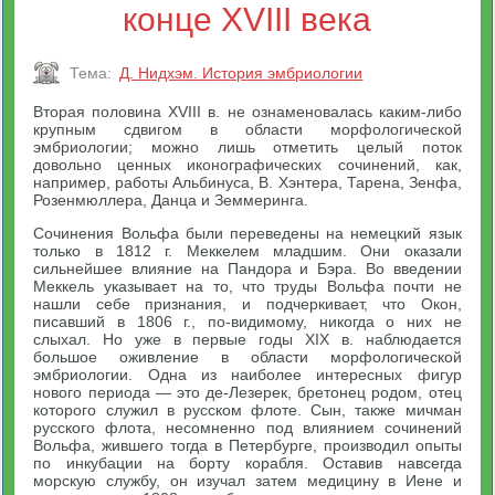
конце XVIII века
Тема:
Д. Нидхэм. История эмбриологии
Вторая половина XVIII в. не ознаменовалась каким-либо
крупным сдвигом в области морфологической
эмбриологии; можно лишь отметить целый поток
довольно ценных иконографических сочинений, как,
например, работы Альбинуса, В. Хэнтера, Тарена, Зенфа,
Розенмюллера, Данца и Земмеринга.
Сочинения Вольфа были переведены на немецкий язык
только в 1812 г. Меккелем младшим. Они оказали
сильнейшее влияние на Пандора и Бэра. Во введении
Меккель указывает на то, что труды Вольфа почти не
нашли себе признания, и подчеркивает, что Окон,
писавший в 1806 г., по-видимому, никогда о них не
слыхал. Но уже в первые годы XIX в. наблюдается
большое оживление в области морфологической
эмбриологии. Одна из наиболее интересных фигур
нового периода — это де-Лезерек, бретонец родом, отец
которого служил в русском флоте. Сын, также мичман
русского флота, несомненно под влиянием сочинений
Вольфа, жившего тогда в Петербурге, производил опыты
по инкубации на борту корабля. Оставив навсегда
морскую службу, он изучал затем медицину в Иене и