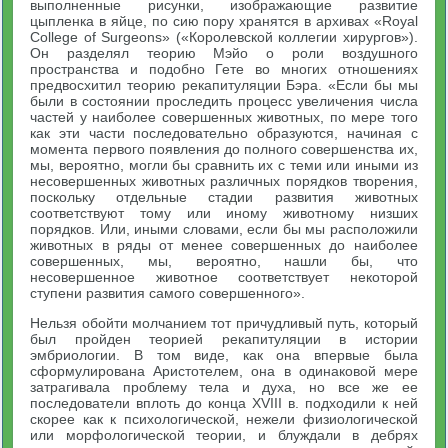
выполненные рисунки, изображающие развитие
цыпленка в яйце, по сию пору хранятся в архивах «Royal
College of Surgeons» («Королевской коллегии хирургов»).
Он разделял теорию Мэйо о роли воздушного
пространства и подобно Гете во многих отношениях
предвосхитил теорию рекапитуляции Бэра. «Если бы мы
были в состоянии проследить процесс увеличения числа
частей у наиболее совершенных животных, по мере того
как эти части последовательно образуются, начиная с
момента первого появления до полного совершенства их,
мы, вероятно, могли бы сравнить их с теми или иными из
несовершенных животных различных порядков творения,
поскольку отдельные стадии развития животных
соответствуют тому или иному животному низших
порядков. Или, иными словами, если бы мы расположили
животных в ряды от менее совершенных до наиболее
совершенных, мы, вероятно, нашли бы, что
несовершенное животное соответствует некоторой
ступени развития самого совершенного».
Нельзя обойти молчанием тот причудливый путь, который
был пройден теорией рекапитуляции в истории
эмбриологии. В том виде, как она впервые была
сформулирована Аристотелем, она в одинаковой мере
затрагивала проблему тела и духа, но все же ее
последователи вплоть до конца XVIII в. подходили к ней
скорее как к психологической, нежели физиологической
или морфологической теории, и блуждали в дебрях