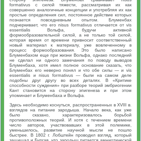
formativus с силой тяжести, рассматривая их как
совершенно аналогичные концепции и употребляя их как
простые определения сил, постоянное действие которых
познается повседневным опытом. Блуменбах
подчеркивает, что его nisus formativus отличается от vis
essentialis Вольфа, будучи активной
формообразовательной силой, а не только той силой,
которая время от времени привносит соответственный
новый материал к материалу, уже вовлеченному в
процесс формообразования. Это было написано
Блуменбахом еще при жизни Вольфа, однако последний
не сделал ни одного замечания по поводу выводов
Блуменбаха, хотя имел полное основание сказать, что
Блуменбах его неверно понял и что обе силы — и vis
essentialis и nisus formativus — были на самом деле
подобны друг другу во всех деталях. В «Критике
способности суждения» при разборе теорий эмбриогении
Кант становится на сторону эпигенеза и при этом
упоминает и Блуменбаха и Вольфа.
Здесь необходимо коснуться, распространенных в XVIII в.
взглядов на питание зародыша. Начало века, как уже
было сказано, характеризовалось борьбой
противоположных теорий. И хотя с течением времени
число авторов, участвовавших в этой полемике,
уменьшилось, развитие научной мысли не пошло
быстрее. В 1802 г. Лобштейн проводил взгляд, который
защищал и Бургав, что зародыш питается амниотической