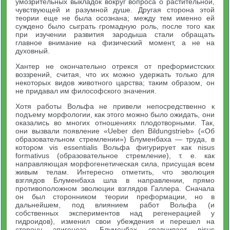
умозрительных выкладок вокруг вопроса о растительной,
чувствующей и разумной душе. Другая сторона этой
теории еще не была осознана; между тем именно ей
суждено было сыграть громадную роль, после того как
при изучении развития зародыша стали обращать
главное внимание на физический момент, а не на
духовный.
Хантер не окончательно отрекся от преформистских
воззрений, считая, что их можно удержать только для
некоторых видов животного царства; таким образом, он
не придавал им философского значения.
Хотя работы Вольфа не привели непосредственно к
подъему морфологии, как этого можно было ожидать, они
оказались во многих отношениях плодотворными. Так,
они вызвали появление «Ueber den Bildungstrieb» («Об
образовательном стремлении») Блуменбаха — труда, в
котором vis essentialis Вольфа фигурирует как nisus
formativus (образовательное стремление), т. е. как
направляющая морфогенетическая сила, присущая всем
живым телам. Интересно отметить, что эволюция
взглядов Блуменбаха шла в направлении, прямо
противоположном эволюции взглядов Галлера. Сначала
он был сторонником теории преформации, но в
дальнейшем, под влиянием работ Вольфа (и
собственных экспериментов над регенерацией у
гидроидов), изменил свои убеждения и перешел на
сторону эпигенеза. Блуменбах сравнивает nisus