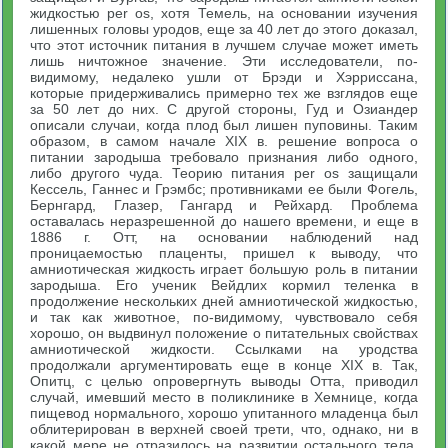
жидкостью per os, хотя Темель, на основании изучения
лишенных головы уродов, еще за 40 лет до этого доказал,
что этот источник питания в лучшем случае может иметь
лишь ничтожное значение. Эти исследователи, по-
видимому, недалеко ушли от Брэди и Хэрриссана,
которые придерживались примерно тех же взглядов еще
за 50 лет до них. С другой стороны, Гуд и Озиандер
описали случаи, когда плод был лишен пуповины. Таким
образом, в самом начале XIX в. решение вопроса о
питании зародыша требовало признания либо одного,
либо другого чуда. Теорию питания per os защищали
Кессель, Ганнес и Грэмбс; противниками ее были Фогель,
Бернгард, Глазер, Гангард и Рейхард. Проблема
оставалась неразрешенной до нашего времени, и еще в
1886 г. Отт, на основании наблюдений над
проницаемостью плаценты, пришел к выводу, что
амниотическая жидкость играет большую роль в питании
зародыша. Его ученик Вейдлих кормил теленка в
продолжение нескольких дней амниотической жидкостью,
и так как животное, по-видимому, чувствовало себя
хорошо, он выдвинул положение о питательных свойствах
амниотической жидкости. Ссылками на уродства
продолжали аргументировать еще в конце XIX в. Так,
Опитц, с целью опровергнуть выводы Отта, приводил
случай, имевший место в поликлинике в Хемнице, когда
пищевод нормального, хорошо упитанного младенца был
облитерирован в верхней своей трети, что, однако, ни в
какой мере не отразилось на развитии остального тела.