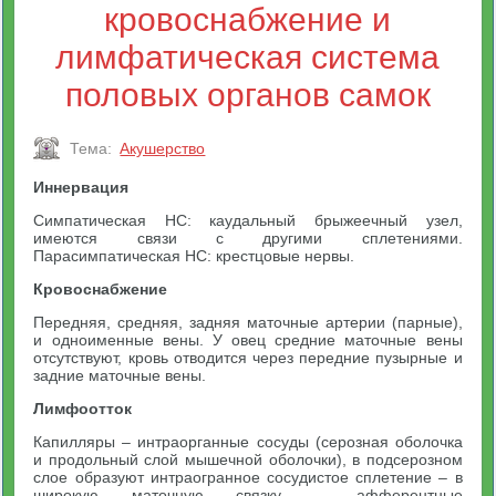
кровоснабжение и
лимфатическая система
половых органов самок
Тема:
Акушерство
Иннервация
Симпатическая НС: каудальный брыжеечный узел,
имеются связи с другими сплетениями.
Парасимпатическая НС: крестцовые нервы.
Кровоснабжение
Передняя, средняя, задняя маточные артерии (парные),
и одноименные вены. У овец средние маточные вены
отсутствуют, кровь отводится через передние пузырные и
задние маточные вены.
Лимфоотток
Капилляры – интраорганные сосуды (серозная оболочка
и продольный слой мышечной оболочки), в подсерозном
слое образуют интраогранное сосудистое сплетение – в
широкую маточную связку – афферентные