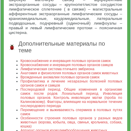
экстраорганные сосуды – крупнопетлистое сосудистое
лимфатическое сплетение ( в связке) – магистральные
афферентные экстраорганные лимфатические сосуды –
краниомедиальные, каудомедиальные, латеральные
подвздошные, подчревный (одиночный) лимфоузлы –
правый и левый лимфатические протоки – поясничная
цистерна.
Дополнительные материалы по
теме
Кровоснабжение и инервация половых органов самок
Кровоснабжение и инервация половых органов самцов
Лимфатическая система птичьего эмбриона
Анатомия и физиология половых органов самок животных
Врожденные аномалии половых органов самок
Профилактика и лечение незаразных болезней половых
органов самок и самцов
Послеродовой период. Общие изменения в организме
самок после родов. Лохиальный период. Инволюция
половых органов. Контроль инволюции матки (проба по
Калиновскому). Факторы, влияющие на нормальное течение
послеродового периода
Перемещение и выживаемость спермиев в половых путях
самок
Особенности строения половых органов у разных видов
животных (корова, кобыла, овца, свинья, крольчиха, собака,
кошка)
Аппарат органов кроволимфообращения животных