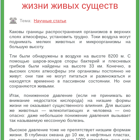
жизни живых существ
Тема:
Научные статьи
Каковы границы распространения организмов в верхних
слоях атмосферы, установить трудно. Токи воздуха могут
поднимать мелких животных и микроорганизмы на
большую высоту.
Тли были обнаружены в воздухе на высоте 8200 м. С
помощью шаров-зондов споры бактерий и плесневых
грибков были найдены на высоте 33 км. Конечно, в
высоких слоях атмосферы эти организмы постоянно не
живут: они там не могут питаться и размножаться и
находятся временно в пассивном состоянии. Но они
сохраняются живыми.
Итак, пониженное давление (если не принимать во
внимание недостаток кислорода) на низшие формы
жизни не оказывает существенного влияния. Для высших
же животных — млекопитающих и человека — оно
опасно: даже небольшое понижение давления вызывает
так называемую кессонную болезнь.
Высокое давление тоже не препятствует низшим формам
жизни. В глубинах океана до 10 км, в нефтяных пластах,
где давление достигает свыше 1000 атмосфер, еще есть