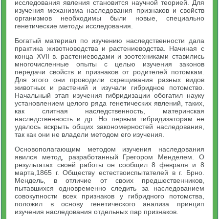
исследования явления становится научной теорией. Для
изучения механизма наследования признаков и свойств
организмов необходимы были новые, специально
генетические методы исследования.
Богатый материал по изучению наследственности дала
практика животноводства и растениеводства. Начиная с
конца XVII в. растениеводами и зоотехниками ставились
многочисленные опыты с целью изучения законов
передачи свойств и признаков от родителей потомкам.
Для этого они проводили скрещивания разных видов
животных и растений и изучали гибридное потомство.
Начальный этап изучения гибридизации обогатил науку
установлением целого ряда генетических явлений, таких,
как слитная наследственность, материнская
наследственность и др. Но первым гибридизаторам не
удалось вскрыть общих закономерностей наследования,
так как они не владели методом его изучения.
Основополагающим методом изучения наследования
явился метод, разработанный Грегором Менделем. О
результатах своей работы он сообщил 8 февраля и 8
марта,1865 г. Обществу естествоиспытателей в г. Брно.
Мендель, в отличие от своих предшественников,
пытавшихся одновременно следить за наследованием
совокупности всех признаков у гибридного потомства,
положил в основу генетического анализа принцип
изучения наследования отдельных пар признаков.