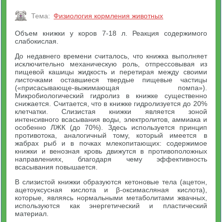
Тема:
Физиология кормления животных
Объем книжки у коров 7-18 л. Реакция содержимого
слабокислая.
До недавнего времени считалось, что книжка выполняет
исключительно механическую роль, отпрессовывая из
пищевой кашицы жидкость и перетирая между своими
листочками оставшиеся твердые пищевые частицы
(«присасывающе-выжимающая помпа»).
Микробиологический гидролиз в книжке существенно
снижается. Считается, что в книжке гидролизуется до 20%
клетчатки. Слизистая книжки является зоной
интенсивного всасывания воды, электролитов, аммиака и
особенно ЛЖК (до 70%). Здесь используется принцип
противотока, аналогичный тому, который имеется в
жабрах рыб и в почках млекопитающих: содержимое
книжки и венозная кровь движутся в противоположных
направлениях, благодаря чему эффективность
всасывания повышается.
В слизистой книжки образуются кетоновые тела (ацетон,
ацетоуксусная кислота и β-оксимасляная кислота),
которые, являясь нормальными метаболитами жвачных,
используются как энергетический и пластический
материал.