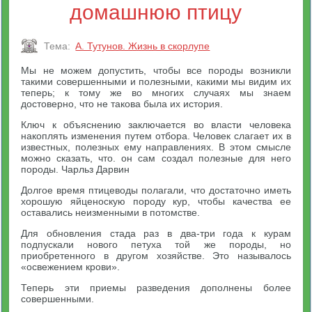
домашнюю птицу
Тема:
А. Тутунов. Жизнь в скорлупе
Мы не можем допустить, чтобы все породы возникли
такими совершенными и полезными, какими мы видим их
теперь; к тому же во многих случаях мы знаем
достоверно, что не такова была их история.
Ключ к объяснению заключается во власти человека
накоплять изменения путем отбора. Человек слагает их в
известных, полезных ему направлениях. В этом смысле
можно сказать, что. он сам создал полезные для него
породы. Чарльз Дарвин
Долгое время птицеводы полагали, что достаточно иметь
хорошую яйценоскую породу кур, чтобы качества ее
оставались неизменными в потомстве.
Для обновления стада раз в два-три года к курам
подпускали нового петуха той же породы, но
приобретенного в другом хозяйстве. Это называлось
«освежением крови».
Теперь эти приемы разведения дополнены более
совершенными.