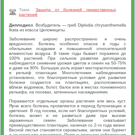
Тема:
Защита от болезней лекарственных
растений
Диплодиоз
. Возбудитель — гриб Diplodia chrysanthemella
Ikata из класса Целомицеты.
Заболевание широко распространено и очень
вредоносно. Болезнь особенно опасна в годы с
обильными осадками и повышенной относительной
влажностью воздуха. В такие годы бывает поражено до
100% растений. При сильном развитии диплодиоза
наблюдается снижение урожая цветов и семян на 50-75%
и даже на 90%. Большую роль играет месторасположение
и рельеф плантации. Многолетними наблюдениями
установлено, что благоприятные условия для развития
болезни создаются на плантациях, расположенных
вблизи водоемов, болот, балок или в местах пониженного
рельефа, на посевах, затененных насаждениями.
Поражаются отдельные органы растения или весь куст.
Ярче всего болезнь проявляется в период бутонизации и
цветения. В год посева, если нет благоприятных условий,
болезнь может и не развиться даже при высеве
зараженных семян. Заболевание охватывает
преимущественно плантации, начиная со 2-го года жизни.
Весной листья становятся сероватыми, затем они буреют
и усыхают или курчавятся. Первые признаки заболевания