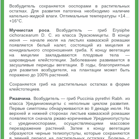
Возбудитель сохраняется ооспорами в растительных
остатках. Для развития патогена необходимо наличие
капельно-жидкой влаги. Оптимальные температуры +14…
+16°С.
Мучнистая роса
. Возбудитель — гриб Erysiphe
cichoracearum D. C. из класса Эуаскомицеты. В конце
июня — начале июля на листьях кавказской ромашки
появляется белый налет, состоящий из мицелия и
конидиального спороношения гриба. К концу вегетации
на мицелии закладываются плодовые тела —
шаровидные клейстотеции. Заболевание развивается в
засушливые периоды вегетации. В годы, благоприятные
для развития возбудителя, на плантации может быть
поражено до 100% растений.
Сохраняется гриб на растительных остатках в форме
клейстотециев.
Ржавчина
. Возбудитель — гриб Puccinia pyrethri Rabh. из
класса Урединиомицеты с неполным циклом развития.
Первые симптомы обнаруживаются во II декаде июля. На
верхней и нижней сторонах листьев кавказской ромашки
появляются сначала ржаво-коричневые Урединиопустулы
с урединиоспорами, осуществляющими массовое
перезаражение растений. Затем к концу вегетации
образуются черные телиопустулы, которые сохраняются
в зимний период на растительных остатках. Болезнь с