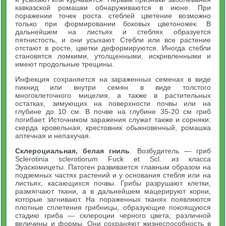
кавказской ромашки обнаруживаются в июне. При
поражении точек роста стеблей цветение возможно
только при формировании боковых цветоножек. В
дальнейшем на листьях и стеблях образуется
пятнистость, и они усыхают. Стебли или все растение
отстают в росте, цветки деформируются. Иногда стебли
становятся ломкими, утолщенными, искривленными и
имеют продольные трещины.
Инфекция сохраняется на зараженных семенах в виде
пикнид или внутри семян в виде толстого
многоклеточного мицелия, а также в растительных
остатках, зимующих на поверхности почвы или на
глубине до 10 см. В почве на глубине 35-20 см гриб
погибает. Источником заражения служат также и сорняки:
скерда кровельная, крестовник обыкновенный, ромашка
аптечная и непахучая.
Склероциальная, белая гниль
. Возбудитель — гриб
Sclerotinia sclerotiorum Fuck et Scl. из класса
Эуаскомицеты. Патоген развивается главным образом на
подземных частях растений и у основания стебля или на
листьях, касающихся почвы. Грибы разрушают клетки,
размягчают ткани, а в дальнейшем мацерируют корни,
которые загнивают. На пораженных тканях появляются
плотные сплетения грибницы, образующие покоящуюся
стадию гриба — склероции черного цвета, различной
величины и формы. Они сохраняют жизнеспособность в