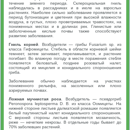
течение зимнего периода. Склероциальная гниль
наблюдалась в рассадниках и в июле на взрослых
растениях. Наиболее сильно заболевание проявляется в
период бутонизации и цветения при высокой влажности
воздуха, в густых, плохо проветриваемых травостоях, на
пониженных местах и в долинах рек. Глинистые или
заболоченные кислые почвы также способствуют
развитию заболевания.
Гниль корней
. Возбудители — грибы Fusarium sp. из
класса Гифомицеты. Стебель в области корневой шейки
темнеет, затем загнивает, переламывается, и растение
погибает. Во влажную погоду в месте поражения стебля
появляется беловатый, позднее розоватый налет,
состоящий из мицелия и конидиального спороношения
гриба.
Заболевание обычно наблюдается на участках
пониженного рельефа, на засоленных или плохо
аэрируемых почвах.
Ложная мучнистая роса
. Возбудитель — псевдогриб
Peronospora leptosperma D. B. из класса Оомицеты. На
нижней стороне листьев далматской ромашки появляется
белый паутинистый налет конидиального спороношения.
С верхней стороны листьев появляется мозаичность,
реже — нечеткие некрозы. В отдельные годы бывает до
70% заболевших растений.