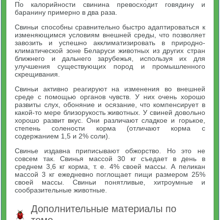
По калорийности свинина превосходит говядину и
баранину примерно в два раза.
Свиньи способны сравнительно быстро адаптироваться к
изменяющимся условиям внешней среды, что позволяет
завозить и успешно акклиматизировать в природно-
климатической зоне Беларуси животных из других стран
ближнего и дальнего зарубежья, используя их для
улучшения существующих пород и промышленного
скрещивания.
Свиньи активно реагируют на изменения во внешней
среде с помощью органов чувств. У них очень хорошо
развиты слух, обоняние и осязание, что компенсирует в
какой-то мере близорукость животных. У свиней довольно
хорошо развит вкус. Они различают сладкое и горькое,
степень солености корма (отличают корма с
содержанием 1,5 и 2% соли).
Свинье издавна приписывают обжорство. Но это не
совсем так. Свинья массой 30 кг съедает в день в
среднем 3,6 кг корма, т. е. 4% своей массы. А пеликан
массой 3 кг ежедневно поглощает пищи размером 25%
своей массы. Свиньи понятливые, хитроумные и
сообразительные животные.
Дополнительные материалы по