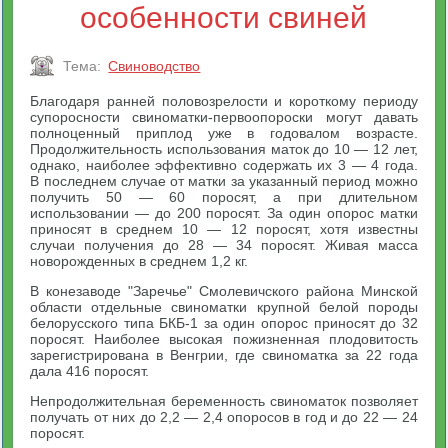
особенности свиней
Тема:
Свиноводство
Благодаря ранней половозрелости и короткому периоду
супоросности свиноматки-первоопороски могут давать
полноценный приплод уже в годовалом возрасте.
Продолжительность использования маток до 10 — 12 лет,
однако, наиболее эффективно содержать их 3 — 4 года.
В последнем случае от матки за указанный период можно
получить 50 — 60 поросят, а при длительном
использовании — до 200 поросят. За один опорос матки
приносят в среднем 10 — 12 поросят, хотя известны
случаи получения до 28 — 34 поросят. Живая масса
новорожденных в среднем 1,2 кг.
В конезаводе "Заречье" Смолевичского района Минской
области отдельные свиноматки крупной белой породы
белорусского типа БКБ-1 за один опорос приносят до 32
поросят. Наиболее высокая пожизненная плодовитость
зарегистрирована в Венгрии, где свиноматка за 22 года
дала 416 поросят.
Непродолжительная беременность свиноматок позволяет
получать от них до 2,2 — 2,4 опоросов в год и до 22 — 24
поросят.