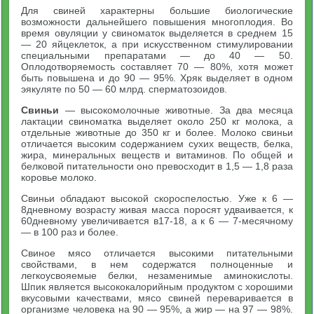
Для свиней характерны большие биологические
возможности дальнейшего повышения многоплодия. Во
время овуляции у свиноматок выделяется в среднем 15
— 20 яйцеклеток, а при искусственном стимулировании
специальными препаратами — до 40 — 50.
Оплодотворяемость составляет 70 — 80%, хотя может
быть повышена и до 90 — 95%. Хряк выделяет в одном
эякуляте по 50 — 60 млрд. сперматозоидов.
Свиньи
— высокомолочные животные. За два месяца
лактации свиноматка выделяет около 250 кг молока, а
отдельные животные до 350 кг и более. Молоко свиньи
отличается высоким содержанием сухих веществ, белка,
жира, минеральных веществ и витаминов. По общей и
белковой питательности оно превосходит в 1,5 — 1,8 раза
коровье молоко.
Свиньи обладают высокой скороспелостью. Уже к 6 —
8дневному возрасту живая масса поросят удваивается, к
60дневному увеличивается в17-18, а к 6 — 7-месячному
— в 100 раз и более.
Свиное мясо отличается высокими питательными
свойствами, в нем содержатся полноценные и
легкоусвояемые белки, незаменимые аминокислоты.
Шпик является высококалорийным продуктом с хорошими
вкусовыми качествами, мясо свиней переваривается в
организме человека на 90 — 95%, а жир — на 97 — 98%.