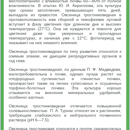
местообитаниях с влажностью почвы 60—80% от полной
влагоемкости. В опытах Ю. И. Кириллова, эта культура
при сроках затопления, превышающих пять дней,
выпадала из травостоя. Овсяница тростниковидная в
противоположность еже сборной и тимофеевке луговой
вступает в фазу цветения при длинном дне и высоких
температурах (27°С). Она не нуждается в темноте для
цветения даже при умеренных и прохладных
температурах, и начиная уже с 12°С, фотопериод не
оказывает на нее никакого влияния.
Овсяница тростниковидная по типу развития относится к
озимым злакам, не дающим репродуктивных органов в
год сева.
Овсяница тростниковидная, по данным П. Ф. Медведева,
малотребовательна к почве, однако лучше растет на
плодородных суглинистых и глинистых почвах,
произрастает также на легких супесчаных и осушенных
торфяно-болотных почвах. Эта культура хорошо
отзывается на внесение минеральных удобрений,
особенно азотных.
Овсяница тростниковидная отличается повышенной
солевыносливостью. П. А. Турнас относит ее к растениям,
требующим слабокислого и нейтрального почвенного
раствора (pH 6—7,5).
Овсяница тростниковая относится к группе среднеспелых