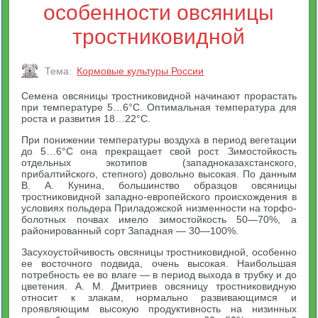
особенности овсяницы
тростниковидной
Тема:
Кормовые культуры России
Семена овсяницы тростниковидной начинают прорастать
при температуре 5…6°С. Оптимальная температура для
роста и развития 18…22°С.
При понижении температуры воздуха в период вегетации
до 5…6°С она прекращает свой рост. Зимостойкость
отдельных экотипов (западноказахстанского,
прибалтийского, степного) довольно высокая. По данным
В. А. Кунина, большинство образцов овсяницы
тростниковидной западно-европейского происхождения в
условиях польдера Приладожской низменности на торфо-
болотных почвах имело зимостойкость 50—70%, а
районированный сорт Западная — 30—100%.
Засухоустойчивость овсяницы тростниковидной, особенно
ее восточного подвида, очень высокая. Наибольшая
потребность ее во влаге — в период выхода в трубку и до
цветения. А. М. Дмитриев овсяницу тростниковидную
относит к злакам, нормально развивающимся и
проявляющим высокую продуктивность на низинных