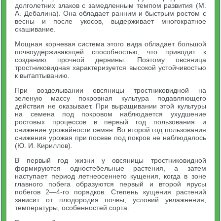
долголетних злаков с замедленным темпом развития (М.
А. Дебалина). Она обладает ранним и быстрым ростом с
весны и после укосов, выдерживает многократное
скашивание.
Мощная корневая система этого вида обладает большой
почвоудерживающей способностью, что приводит к
созданию прочной дернины. Поэтому овсяница
тростниковидная характеризуется высокой устойчивостью
к вытаптыванию.
При возделывании овсяницы тростниковидной на
зеленую массу покровная культура подавляющего
действия не оказывает. При выращивании этой культуры
на семена под покровом наблюдается ухудшение
ростовых процессов в первый год пользования и
снижение урожайности семян. Во второй год пользования
снижения урожая при посеве под покров не наблюдалось
(Ю. И. Кириллов).
В первый год жизни у овсяницы тростниковидной
формируются одностебельные растения, а затем
наступает период летнеосеннего кущения, когда в зоне
главного побега образуются первый и второй ярусы
побегов 2—4-го порядков. Степень кущения растений
зависит от плодородия почвы, условий увлажнения,
температуры, особенностей сорта.