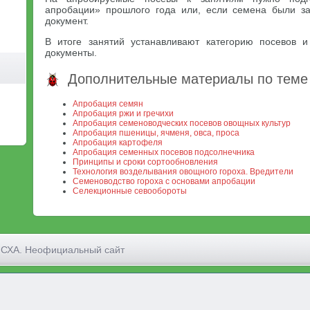
апробации» прошлого года или, если семена были за
документ.
В итоге занятий устанавливают категорию посевов 
документы.
Дополнительные материалы по теме
Апробация семян
Апробация ржи и гречихи
Апробация семеноводческих посевов овощных культур
Апробация пшеницы, ячменя, овса, проса
Апробация картофеля
Апробация семенных посевов подсолнечника
Принципы и сроки сортообновления
Технология возделывания овощного гороха. Вредители
Семеноводство гороха с основами апробации
Селекционные севообороты
МСХА. Неофициальный сайт