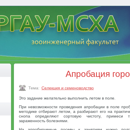
Апробация гор
Тема:
Селекция и семеноводство
Это задание желательно выполнить летом в поле.
При невозможности проведения апробации в поле про
методике отбирают летом, а разбирают его на практич
снопа определяют сортовую чистоту, примеси тр
зараженность болезнями.
На апробируемые посевы к занятиям нужно подго