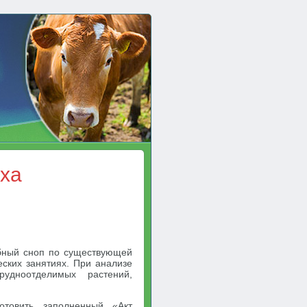
оха
бный сноп по существующей
еских занятиях. При анализе
удноотделимых растений,
товить заполненный «Акт