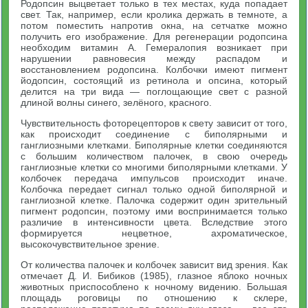
Родопсин выцветает только в тех местах, куда попадает
свет. Так, например, если кролика держать в темноте, а
потом поместить напротив окна, на сетчатке можно
получить его изображение. Для регенерации родопсина
необходим витамин А. Гемералопия возникает при
нарушении равновесия между распадом и
восстановлением родопсина. Колбочки имеют пигмент
йодопсин, состоящий из ретинола и опсина, который
делится на три вида — поглощающие свет с разной
длиной волны синего, зелёного, красного.
Чувствительность фоторецепторов к свету зависит от того,
как происходит соединение с биполярными и
ганглиозными клетками. Биполярные клетки соединяются
с большим количеством палочек, в свою очередь
ганглиозные клетки со многими биполярными клетками. У
колбочек передача импульсов происходит иначе.
Колбочка передает сигнал только одной биполярной и
ганглиозной клетке. Палочка содержит один зрительный
пигмент родопсин, поэтому ими воспринимается только
различие в интенсивности цвета. Вследствие этого
формируется нецветное, ахроматическое,
высокочувствительное зрение.
От количества палочек и колбочек зависит вид зрения. Как
отмечает Д. И. Бибиков (1985), глазное яблоко ночных
животных приспособлено к ночному видению. Большая
площадь роговицы по отношению к склере,