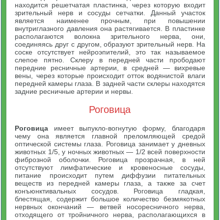
находится решетчатая пластинка, через которую входит
зрительный нерв и сосуды сетчатки. Данный участок
является наименее прочным, при повышении
внутриглазного давления она растягивается. В пластинке
располагаются волокна зрительного нерва, они,
соединяясь друг с другом, образуют зрительный нерв. На
соске отсутствует нейроэпителий, это так называемое
слепое пятно. Склеру в передней части прободают
передние ресничные артерии, в средней — вихревые
вены, через которые происходит отток водянистой влаги
передней камеры глаза. В задней части склеры находятся
задние ресничные артерии и нервы.
Роговица
Роговица
имеет выпукло-вогнутую форму, благодаря
чему она является главной преломляющей средой
оптической системы глаза. Роговица занимает у дневных
животных 1/5, у ночных животных — 1/2 всей поверхности
фиброзной оболочки. Роговица прозрачная, в ней
отсутствуют лимфатические и кровеносные сосуды,
питание происходит путем диффузии питательных
веществ из передней камеры глаза, а также за счет
конъюнктивальных сосудов. Роговица гладкая,
блестящая, содержит большое количество безмякотных
нервных окончаний — ветвей носоресничного нерва,
отходящего от тройничного нерва, располагающихся в