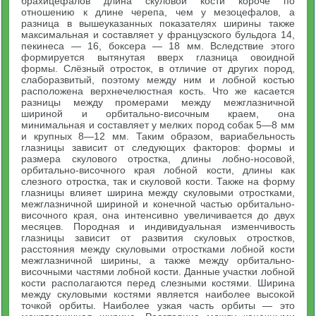
брахицефалов длина скуловой кости короче по
отношению к длине черепа, чем у мезоцефалов, а
разница в вышеуказанных показателях ширины также
максимальная и составляет у французского бульдога 14,
пекинеса — 16, боксера — 18 мм. Вследствие этого
формируется вытянутая вверх глазница овоидной
формы. Слёзный отросток, в отличие от других пород,
слаборазвитый, поэтому между ним и лобной костью
расположена верхнечелюстная кость. Что же касается
разницы между промерами между межглазничной
шириной и орбитально-височным краем, она
минимальная и составляет у мелких пород собак 5—8 мм
и крупных 8—12 мм. Таким образом, вариабельность
глазницы зависит от следующих факторов: формы и
размера скулового отростка, длины лобно-носовой,
орбитально-височного края лобной кости, длины как
слезного отростка, так и скуловой кости. Также на форму
глазницы влияет ширина между скуловыми отростками,
межглазничной шириной и конечной частью орбитально-
височного края, она интенсивно увеличивается до двух
месяцев. Породная и индивидуальная изменчивость
глазницы зависит от развития скуловых отростков,
расстояния между скуловыми отростками лобной кости
межглазничной ширины, а также между орбитально-
височными частями лобной кости. Данные участки лобной
кости располагаются перед слезными костями. Ширина
между скуловыми костями является наиболее высокой
точкой орбиты. Наиболее узкая часть орбиты — это