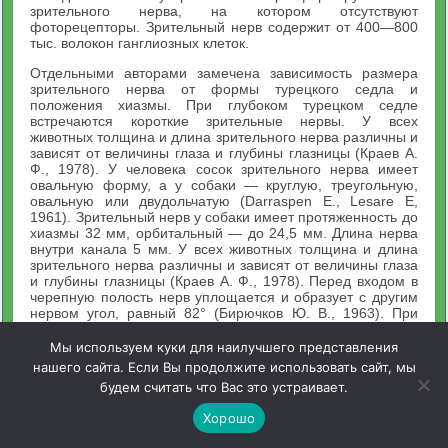
зрительного нерва, на котором отсутствуют
фоторецепторы. Зрительный нерв содержит от 400—800
тыс. волокон ганглиозных клеток.
Отдельными авторами замечена зависимость размера
зрительного нерва от формы турецкого седла и
положения хиазмы. При глубоком турецком седле
встречаются короткие зрительные нервы. У всех
животных толщина и длина зрительного нерва различны и
зависят от величины глаза и глубины глазницы (Краев А.
Ф., 1978). У человека сосок зрительного нерва имеет
овальную форму, a y собаки — круглую, треугольную,
овальную или двудольчатую (Darraspen Е., Lesare Е,
1961). Зрительный нерв у собаки имеет протяженность до
хиазмы 32 мм, орбитальный — до 24,5 мм. Длина нерва
внутри канала 5 мм. У всех животных толщина и длина
зрительного нерва различны и зависят от величины глаза
и глубины глазницы (Краев А. Ф., 1978). Перед входом в
черепную полость нерв уплощается и образует с другим
нервом угол, равный 82° (Бирючков Ю. В., 1963). При
повышении внутричерепного давления
цереброспинальная жидкость из межоболочечных
Мы используем куки для наилучшего представления
пространств головного мозга под давлением поступает в
нашего сайта. Если Вы продолжите использовать сайт, мы
межоболочечные пространства зрительного нерва.
будем считать что Вас это устраивает.
Давление убывает от глазного яблока в сторону мозга
(Волков В. В., 1976; Трон Е. Ж., 1968).
Хорошо
Цереброспинальная жидкость проходит в нервной ткани,
вдоль пространств, занятых глией, причем эти пути оттока