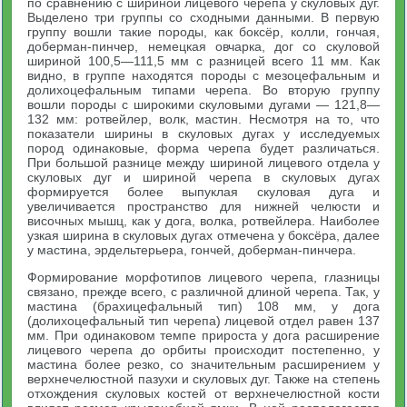
по сравнению с шириной лицевого черепа у скуловых дуг.
Выделено три группы со сходными данными. В первую
группу вошли такие породы, как боксёр, колли, гончая,
доберман-пинчер, немецкая овчарка, дог со скуловой
шириной 100,5—111,5 мм с разницей всего 11 мм. Как
видно, в группе находятся породы с мезоцефальным и
долихоцефальным типами черепа. Во вторую группу
вошли породы с широкими скуловыми дугами — 121,8—
132 мм: ротвейлер, волк, мастин. Несмотря на то, что
показатели ширины в скуловых дугах у исследуемых
пород одинаковые, форма черепа будет различаться.
При большой разнице между шириной лицевого отдела у
скуловых дуг и шириной черепа в скуловых дугах
формируется более выпуклая скуловая дуга и
увеличивается пространство для нижней челюсти и
височных мышц, как у дога, волка, ротвейлера. Наиболее
узкая ширина в скуловых дугах отмечена у боксёра, далее
у мастина, эрдельтерьера, гончей, доберман-пинчера.
Формирование морфотипов лицевого черепа, глазницы
связано, прежде всего, с различной длиной черепа. Так, у
мастина (брахицефальный тип) 108 мм, у дога
(долихоцефальный тип черепа) лицевой отдел равен 137
мм. При одинаковом темпе прироста у дога расширение
лицевого черепа до орбиты происходит постепенно, у
мастина более резко, со значительным расширением у
верхнечелюстной пазухи и скуловых дуг. Также на степень
отхождения скуловых костей от верхнечелюстной кости