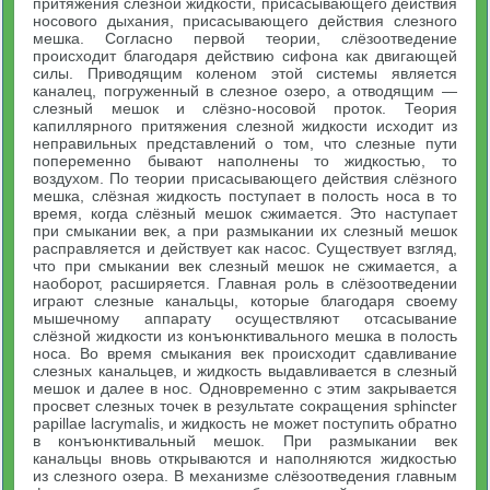
притяжения слезной жидкости, присасывающего действия
носового дыхания, присасывающего действия слезного
мешка. Согласно первой теории, слёзоотведение
происходит благодаря действию сифона как двигающей
силы. Приводящим коленом этой системы является
каналец, погруженный в слезное озеро, а отводящим —
слезный мешок и слёзно-носовой проток. Теория
капиллярного притяжения слезной жидкости исходит из
неправильных представлений о том, что слезные пути
попеременно бывают наполнены то жидкостью, то
воздухом. По теории присасывающего действия слёзного
мешка, слёзная жидкость поступает в полость носа в то
время, когда слёзный мешок сжимается. Это наступает
при смыкании век, а при размыкании их слезный мешок
расправляется и действует как насос. Существует взгляд,
что при смыкании век слезный мешок не сжимается, а
наоборот, расширяется. Главная роль в слёзоотведении
играют слезные канальцы, которые благодаря своему
мышечному аппарату осуществляют отсасывание
слёзной жидкости из конъюнктивального мешка в полость
носа. Во время смыкания век происходит сдавливание
слезных канальцев, и жидкость выдавливается в слезный
мешок и далее в нос. Одновременно с этим закрывается
просвет слезных точек в результате сокращения sphincter
papillae lacrymalis, и жидкость не может поступить обратно
в конъюнктивальный мешок. При размыкании век
канальцы вновь открываются и наполняются жидкостью
из слезного озера. В механизме слёзоотведения главным