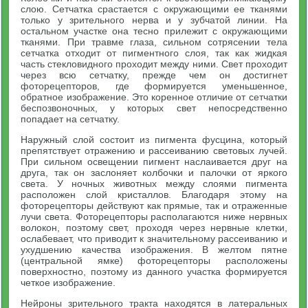
слою. Сетчатка срастается с окружающими ее тканями
только у зрительного нерва и у зубчатой линии. На
остальном участке она тесно прилежит с окружающими
тканями. При травме глаза, сильном сотрясении тела
сетчатка отходит от пигментного слоя, так как жидкая
часть стекловидного проходит между ними. Свет проходит
через всю сетчатку, прежде чем он достигнет
фоторецепторов, где формируется уменьшенное,
обратное изображение. Это коренное отличие от сетчатки
беспозвоночных, у которых свет непосредственно
попадает на сетчатку.
Наружный слой состоит из пигмента фусцина, который
препятствует отражению и рассеиванию световых лучей.
При сильном освещении пигмент наслаивается друг на
друга, так он заслоняет колбочки и палочки от яркого
света. У ночных животных между слоями пигмента
расположен слой кристаллов. Благодаря этому на
фоторецепторы действуют как прямые, так и отраженные
лучи света. Фоторецепторы располагаются ниже нервных
волокон, поэтому свет, проходя через нервные клетки,
ослабевает, что приводит к значительному рассеиванию и
ухудшению качества изображения. В желтом пятне
(центральной ямке) фоторецепторы расположены
поверхностно, поэтому из данного участка формируется
четкое изображение.
Нейроны зрительного тракта находятся в латеральных