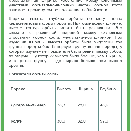
межглазничная ширина. Расстояние между конечными
участками орбитально-височных частей лобной кости
занимает промежуточное положение лобной кости.
Ширина, высота, глубина орбиты не могут точно
характеризовать форму орбиты. При одинаковой ширине,
высоте контур орбиты может быть различным. Это
связано с различной шириной между скуловыми
отростками лобной кости, межглазничной шириной. При
изучении ширины, высоты орбиты были выделены три
группы пород собак. В первую группу вошли породы, у
которых изучаемые показатели были равны между собой,
во вторую — у которых высота была больше, чем ширина,
и в третью группу — где ширина больше, чем высота
орбиты.
Показатели орбиты собак
Порода
Высота
Ширина
Глубина
Доберман-пинчер
28,3
28,0
48,6
Колли
30,0
32,0
57,0