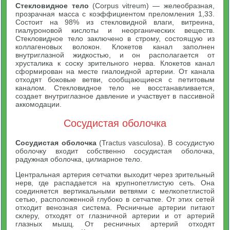
Стекловидное тело
(Corpus vitreum) — желеобразная,
прозрачная масса с коэффициентом преломления 1,33.
Состоит на 98% из стекловидной влаги, витреина,
гиалуроновой кислоты и неорганических веществ.
Стекловидное тело заключено в строму, состоящую из
коллагеновых волокон. Клокетов канал заполнен
внутриглазной жидкостью, и он располагается от
хрусталика к соску зрительного нерва. Клокетов канал
сформирован на месте гиалоидной артерии. От канала
отходят боковые ветви, сообщающиеся с петитовым
каналом. Стекловидное тело не восстанавливается,
создает внутриглазное давление и участвует в пассивной
аккомодации.
Сосудистая оболочка
Сосудистая оболочка
(Tractus vasculosa). В сосудистую
оболочку входит собственно сосудистая оболочка,
радужная оболочка, цилиарное тело.
Центральная артерия сетчатки выходит через зрительный
нерв, где распадается на крупнопетлистую сеть. Она
соединяется вертикальными ветвями с мелкопетлистой
сетью, расположенной глубоко в сетчатке. От этих сетей
отходит венозная система. Ресничные артерии питают
склеру, отходят от глазничной артерии и от артерий
глазных мышц. От ресничных артерий отходят