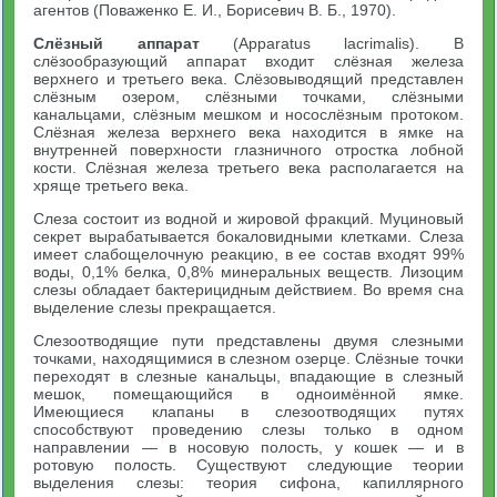
агентов (Поваженко Е. И., Борисевич В. Б., 1970).
Слёзный аппарат
(Apparatus lacrimalis). В
слёзообразующий аппарат входит слёзная железа
верхнего и третьего века. Слёзовыводящий представлен
слёзным озером, слёзными точками, слёзными
канальцами, слёзным мешком и носослёзным протоком.
Слёзная железа верхнего века находится в ямке на
внутренней поверхности глазничного отростка лобной
кости. Слёзная железа третьего века располагается на
хряще третьего века.
Слеза состоит из водной и жировой фракций. Муциновый
секрет вырабатывается бокаловидными клетками. Слеза
имеет слабощелочную реакцию, в ее состав входят 99%
воды, 0,1% белка, 0,8% минеральных веществ. Лизоцим
слезы обладает бактерицидным действием. Во время сна
выделение слезы прекращается.
Слезоотводящие пути представлены двумя слезными
точками, находящимися в слезном озерце. Слёзные точки
переходят в слезные канальцы, впадающие в слезный
мешок, помещающийся в одноимённой ямке.
Имеющиеся клапаны в слезоотводящих путях
способствуют проведению слезы только в одном
направлении — в носовую полость, у кошек — и в
ротовую полость. Существуют следующие теории
выделения слезы: теория сифона, капиллярного