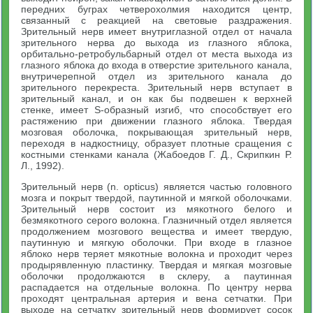
передних буграх четверохолмия находится центр,
связанный с реакцией на световые раздражения.
Зрительный нерв имеет внутриглазной отдел от начала
зрительного нерва до выхода из глазного яблока,
орбитально-ретробульбарный отдел от места выхода из
глазного яблока до входа в отверстие зрительного канала,
внутричерепной отдел из зрительного канала до
зрительного перекреста. Зрительный нерв вступает в
зрительный канал, и он как бы подвешен к верхней
стенке, имеет S-образный изгиб, что способствует его
растяжению при движении глазного яблока. Твердая
мозговая оболочка, покрывающая зрительный нерв,
переходя в надкостницу, образует плотные сращения с
костными стенками канала (Жабоедов Г. Д., Скрипкин Р.
Л., 1992).
Зрительный нерв (n. opticus) является частью головного
мозга и покрыт твердой, паутинной и мягкой оболочками.
Зрительный нерв состоит из мякотного белого и
безмякотного серого волокна. Глазничный отдел является
продолжением мозгового вещества и имеет твердую,
паутинную и мягкую оболочки. При входе в глазное
яблоко нерв теряет мякотные волокна и проходит через
продырявленную пластинку. Твердая и мягкая мозговые
оболочки продолжаются в склеру, а паутинная
распадается на отдельные волокна. По центру нерва
проходят центральная артерия и вена сетчатки. При
выходе на сетчатку зрительный нерв формирует сосок