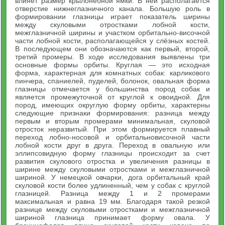
влияет размер крылонебной ямки. В ней располагается
отверстие нижнеглазничного канала. Большую роль в
формировании глазницы играет показатель ширины
между скуловыми отростками лобной кости,
межглазничной ширины и участком орбитально-височной
части лобной кости, располагающейся у слёзных костей.
В последующем они обозначаются как первый, второй,
третий промеры. В ходе исследования выявлены три
основные формы орбиты. Круглая — это исходная
форма, характерная для комнатных собак: карликового
пинчера, спаниелей, пуделей, болонок, овальная форма
глазницы отмечается у большинства пород собак и
является промежуточной от круглой к овоидной. Для
пород, имеющих округлую форму орбиты, характерны
следующие признаки формирования: разница между
первым и вторым промерами минимальная, скуловой
отросток неразвитый. При этом формируется плавный
переход лобно-носовой и орбитальновисочной части
лобной кости друг в друга. Переход в овальную или
эллипсовидную форму глазницы происходит за счет
развития скулового отростка и увеличения разницы в
ширине между скуловыми отростками и межглазничной
шириной. У немецкой овчарки, дога орбитальный край
скуловой кости более удлиненный, чем у собак с круглой
глазницей. Разница между 1 и 2 промерами
максимальная и равна 19 мм. Благодаря такой резкой
разнице между скуловыми отростками и межглазничной
шириной глазница принимает форму овала. У