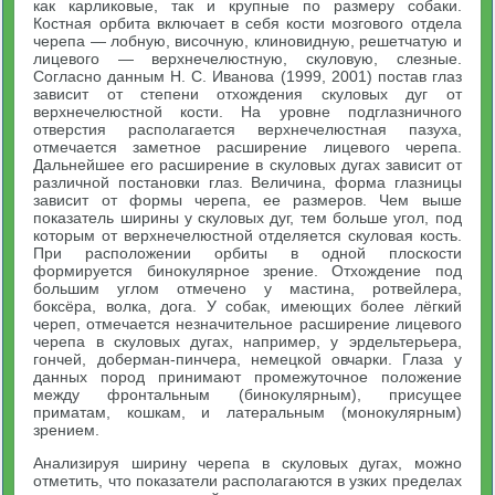
как карликовые, так и крупные по размеру собаки.
Костная орбита включает в себя кости мозгового отдела
черепа — лобную, височную, клиновидную, решетчатую и
лицевого — верхнечелюстную, скуловую, слезные.
Согласно данным Н. С. Иванова (1999, 2001) постав глаз
зависит от степени отхождения скуловых дуг от
верхнечелюстной кости. На уровне подглазничного
отверстия располагается верхнечелюстная пазуха,
отмечается заметное расширение лицевого черепа.
Дальнейшее его расширение в скуловых дугах зависит от
различной постановки глаз. Величина, форма глазницы
зависит от формы черепа, ее размеров. Чем выше
показатель ширины у скуловых дуг, тем больше угол, под
которым от верхнечелюстной отделяется скуловая кость.
При расположении орбиты в одной плоскости
формируется бинокулярное зрение. Отхождение под
большим углом отмечено у мастина, ротвейлера,
боксёра, волка, дога. У собак, имеющих более лёгкий
череп, отмечается незначительное расширение лицевого
черепа в скуловых дугах, например, у эрдельтерьера,
гончей, доберман-пинчера, немецкой овчарки. Глаза у
данных пород принимают промежуточное положение
между фронтальным (бинокулярным), присущее
приматам, кошкам, и латеральным (монокулярным)
зрением.
Анализируя ширину черепа в скуловых дугах, можно
отметить, что показатели располагаются в узких пределах