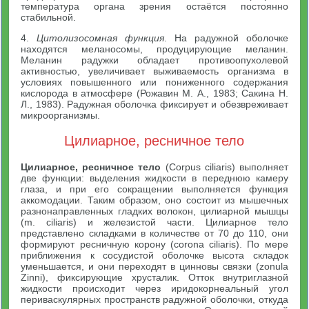
температура органа зрения остаётся постоянно
стабильной.
4.
Цитолизосомная функция
. На радужной оболочке
находятся меланосомы, продуцирующие меланин.
Меланин радужки обладает противоопухолевой
активностью, увеличивает выживаемость организма в
условиях повышенного или пониженного содержания
кислорода в атмосфере (Рожавин М. А., 1983; Сакина Н.
Л., 1983). Радужная оболочка фиксирует и обезвреживает
микроорганизмы.
Цилиарное, ресничное тело
Цилиарное, ресничное тело
(Corpus ciliaris) выполняет
две функции: выделения жидкости в переднюю камеру
глаза, и при его сокращении выполняется функция
аккомодации. Таким образом, оно состоит из мышечных
разнонаправленных гладких волокон, цилиарной мышцы
(m. ciliaris) и железистой части. Цилиарное тело
представлено складками в количестве от 70 до 110, они
формируют ресничную корону (corona ciliaris). По мере
приближения к сосудистой оболочке высота складок
уменьшается, и они переходят в цинновы связки (zonula
Zinni), фиксирующие хрусталик. Отток внутриглазной
жидкости происходит через иридокорнеальный угол
периваскулярных пространств радужной оболочки, откуда