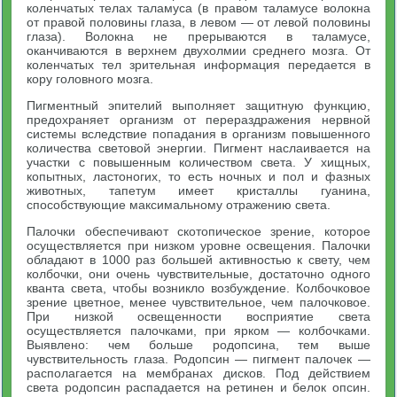
коленчатых телах таламуса (в правом таламусе волокна
от правой половины глаза, в левом — от левой половины
глаза). Волокна не прерываются в таламусе,
оканчиваются в верхнем двухолмии среднего мозга. От
коленчатых тел зрительная информация передается в
кору головного мозга.
Пигментный эпителий выполняет защитную функцию,
предохраняет организм от перераздражения нервной
системы вследствие попадания в организм повышенного
количества световой энергии. Пигмент наслаивается на
участки с повышенным количеством света. У хищных,
копытных, ластоногих, то есть ночных и пол и фазных
животных, тапетум имеет кристаллы гуанина,
способствующие максимальному отражению света.
Палочки обеспечивают скотопическое зрение, которое
осуществляется при низком уровне освещения. Палочки
обладают в 1000 раз большей активностью к свету, чем
колбочки, они очень чувствительные, достаточно одного
кванта света, чтобы возникло возбуждение. Колбочковое
зрение цветное, менее чувствительное, чем палочковое.
При низкой освещенности восприятие света
осуществляется палочками, при ярком — колбочками.
Выявлено: чем больше родопсина, тем выше
чувствительность глаза. Родопсин — пигмент палочек —
располагается на мембранах дисков. Под действием
света родопсин распадается на ретинен и белок опсин.