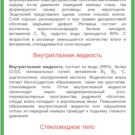
наружу из-за давления передней камеры глаза, так
формируется грыжа роговицы или кератоцеле.
Эндотелий представлен одним слоем плоских клеток.
Слой хорошо регенерирует и при травме десцеметовой
оболочки закрывает дефект. Роговица состоит из
коллагена, мукополисахаридов, белков, липидов,
витаминов С, В
, надолго воды приходится 80%. С
2
возрастом в роговице уменьшается количество влаги и
витаминов, откладываются соли кальция.
Внутриглазная жидкость
Внутриглазная жидкость
состоит из воды (99%), белка
(0,02), минеральных солей, витаминов В
, В
, С,
1
2
ацетилхолина, гиалуроновой кислоты. Водянистая влага
питает бессосудистые образования, такие как хрусталик,
стекловидное тело. Отток внутриглазной жидкости
происходит через иридокорнеальный угол,
периваскулярные пространства радужной оболочки,
откуда влага попадает в вортикозные вены. Повышенное
образование внутриглазной жидкости или нарушение
оттока из передней камеры приводит к подъему глазного
давления.
Стекловидное тело