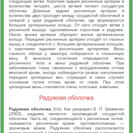
следующие ветви. Короткие задние ресничные артерии в
количестве четырёх, шеста ветвей питают сосудистую
оболочку. Длинные задние ресничные артерии в
количестве двух проходят между сосудистой оболочкой и
склерой у края радужной оболочки, где формируется
большое артериальное кольцо. От него отходят ветви к
ресничной мышце, одноимённым отросткам и радужке.
Около зрачка артерии образуют малое артериальное
кольцо. Передние ресничные артерии отходят от глазных
мышц и соединяются с большим артериальным кольцом,
с короткими задними ресничными артериями. Вены
глазного яблока у экватора собираются в глазничную
вену. В венозное сплетение открываются вены
ресничного тела и вены радужной оболочки. При
заболеваниях глаза, связанных с затруднениями оттока
венозной крови, иногда наблюдается резкое наполнение
передних цилиарных вен, служащих в таких случаях
основным путем оттока крови от глаза. При этом
цилиарные вены становятся очень толстыми, извитыми.
Радужная оболочка
Радужная оболочка
(Iris). Как указывает Б. П. Шевченко
(2003), радужка является производной сосудистой
оболочки. Часть её, соединяющаяся с ресничным телом,
называется ресничным краем, противоположная —
зрачковым краем. Радужная оболочка располагается
между роговицей и хрусталиком и переходит в ресничное