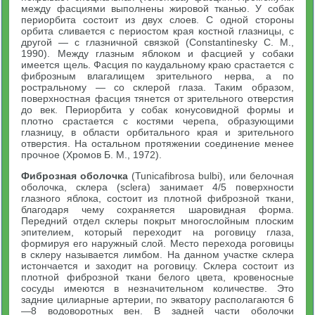
между фасциями выполнены жировой тканью. У собак
периорбита состоит из двух слоев. С одной стороны
орбита сливается с периостом края костной глазницы, с
другой — с глазничной связкой (Constantinesky С. М.,
1990). Между глазным яблоком и фасцией у собаки
имеется щель. Фасция по каудальному краю срастается с
фиброзным влагалищем зрительного нерва, а по
ростральному — со склерой глаза. Таким образом,
поверхностная фасция тянется от зрительного отверстия
до век. Периорбита у собак конусовидной формы и
плотно срастается с костями черепа, образующими
глазницу, в области орбитального края и зрительного
отверстия. На остальном протяжении соединение менее
прочное (Хромов Б. М., 1972).
Фиброзная оболочка
(Tunicafibrosa bulbi), или белочная
оболочка, склера (sclera) занимает 4/5 поверхности
глазного яблока, состоит из плотной фиброзной ткани,
благодаря чему сохраняется шаровидная форма.
Передний отдел склеры покрыт многослойным плоским
эпителием, который переходит на роговицу глаза,
формируя его наружный слой. Место перехода роговицы
в склеру называется лимбом. На данном участке склера
истончается и заходит на роговицу. Склера состоит из
плотной фиброзной ткани белого цвета, кровеносные
сосуды имеются в незначительном количестве. Это
задние цилиарные артерии, по экватору располагаются 6
—8 водоворотных вен. В задней части оболочки