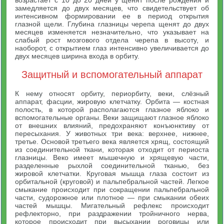
возрастает с 10 до 20 дней у щенят после рождения и
замедляется до двух месяцев, что свидетельствует об
интенсивном формировании ее в период открытия
глазной щели. Глубина глазницы черепа щенят до двух
месяцев изменяется незначительно, что указывает на
слабый рост мозгового отдела черепа в высоту, и
наоборот, с открытием глаз интенсивно увеличивается до
двух месяцев ширина входа в орбиту.
Защитный и вспомогательный аппарат
К нему относят орбиту, периорбиту, веки, слёзный
аппарат, фасции, жировую клетчатку. Орбита — костная
полость, в которой располагаются глазное яблоко и
вспомогательные органы. Веки защищают глазное яблоко
от внешних влияний, предохраняют конъюнктиву от
пересыхания. У животных три века: верхнее, нижнее,
третье. Основой третьего века является хрящ, состоящий
из соединительной ткани, которая отходит от периоста
глазницы. Веко имеет мышечную и хрящевую части,
разделенные рыхлой соединительной тканью, без
жировой клетчатки. Круговая мышца глаза состоит из
орбитальной (круговой) и пальпебральной частей. Легкое
смыкание происходит при сокращении пальпебральной
части, судорожное или плотное — при смыкании обеих
частей мышцы. Мигательный рефлекс происходит
рефлекторно, при раздражении тройничного нерва,
которое происходит при высыхании роговицы или