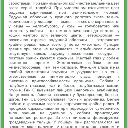
свойствами. При минимальном количестве меланина цвет
глаза серый, голубой. При умеренном количестве цвет
радужки коричневый, при значительном черный.
Радужная оболочка у крупного рогатого скота темно-
коричневого, у лошади — темно — и светло-коричневого,
у овцы — желто-бурого, у козы — голубоватого или
желтого, у собаки — от темно-коричневого до желтого, у
кошки желтого или зеленого цвета. Гетерохромия —
различная окраска радужной оболочки — встречается
крайне редко, чаще всего у пегих животных. Функция
зрения при этом не нарушается. У альбиносов пигмент
отсутствует, сквозь радужку просвечивают сосуды —
поэтому зрачок кажется красным. Жёлтый глаз у собаки
считается пороком. Желтоглазые собаки менее
жизнеспособные, чем темноглазые. Функция глаза из-за
слабой пигментации радужки не ухудшается, но гены,
ответственные за пигментацию глаза, приводят к
снижению приспособляемости организма. Собаки с
голубыми глазами, как и белые голубоглазые кошки,
глухие. Ген С вызывает лейцизм (неполный альбинизм).
Чаще всех альбинизм возникает у бультерьеров, борзых,
догов. Ген Са обусловливает полный альбинизм. Белые
собаки с красными глазами встречаются крайне редко. В
процессе одомашнивания при переходе от сумеречного
типа зрения на дневное у собаки происходило
потемнение роговицы. За счет пигмента формируются
гроздевидные тельца. У лошади они располагаются на
верхнем крае радужки, у рогатого скота на верхнем и