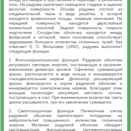
тело. На радужке различают переднюю гладкую и заднюю
вогнутую поверхности. Основа радужки состоит из
соединительной ткани в виде решётки, в которой
находятся кровеносные сосуды, нервные окончания. На
передней поверхности находится двухслойный
пигментный эпителий. Задняя поверхность покрыта
эндотелием. Сосудистая оболочка находится между
фиброзной и сетчатой, такое положение способствует
задержанию большого количества солнечных лучей. Как
отмечает Е. С. Вельховер (1992), радужка выполняет
следующие функции.
1.
Фотоэнергетическая функция
. Радужная оболочка
регулирует световую энергию, поступающую в организм,
изменением диаметра зрачков. Сфинктер, суживающий
зрачок, располагается в виде кольца и иннервируется
глазодвигательным нервом. Дилататор, расширяющий
зрачок, фиксируется к корню радужной оболочки и
иннервируется симпатическим нервом. Благодаря этим
мышцам происходит регуляция светового потока,
поступающего в глаз. При минимальном количестве света
зрачок расширяется, при его увеличении суживается.
2.
Светозащитная функция
. Пигментные клетки
радужной оболочки препятствуют попаданию на
нейроэпителий повышенного количества солнечной
энергии. Меланин радужной оболочки обладает
светозащитным, фагоцитарным, противоопухолевым