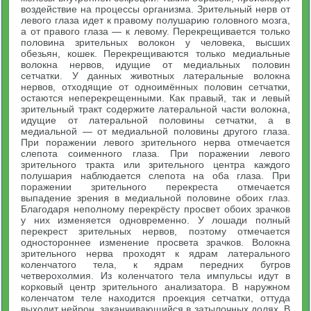
воздействие на процессы организма. Зрительный нерв от
левого глаза идет к правому полушарию головного мозга,
а от правого глаза — к левому. Перекрещивается только
половина зрительных волокон у человека, высших
обезьян, кошек. Перекрещиваются только медиальные
волокна нервов, идущие от медиальных половин
сетчатки. У данных животных латеральные волокна
нервов, отходящие от одноимённых половин сетчатки,
остаются неперекрещенными. Как правый, так и левый
зрительный тракт содержите латеральной части волокна,
идущие от латеральной половины сетчатки, а в
медиальной — от медиальной половины другого глаза.
При поражении левого зрительного нерва отмечается
слепота соименного глаза. При поражении левого
зрительного тракта или зрительного центра каждого
полушария наблюдается слепота на оба глаза. При
поражении зрительного перекреста отмечается
выпадение зрения в медиальной половине обоих глаз.
Благодаря неполному перекрёсту просвет обоих зрачков
у них изменяется одновременно. У лошади полный
перекрест зрительных нервов, поэтому отмечается
одностороннее изменение просвета зрачков. Волокна
зрительного нерва проходят к ядрам латерального
коленчатого тела, к ядрам передних бугров
четверохолмия. Из коленчатого тела импульсы идут в
корковый центр зрительного анализатора. В наружном
коленчатом теле находится проекция сетчатки, оттуда
выходит нейрон, заканчивающийся в затылочных долях. В