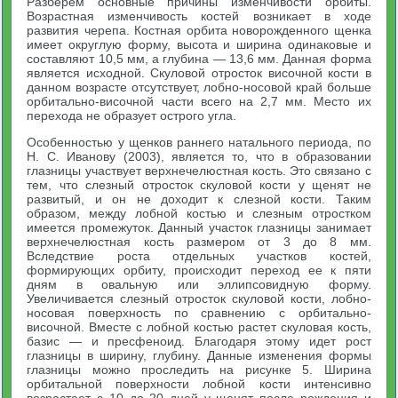
Разберем основные причины изменчивости орбиты.
Возрастная изменчивость костей возникает в ходе
развития черепа. Костная орбита новорожденного щенка
имеет округлую форму, высота и ширина одинаковые и
составляют 10,5 мм, а глубина — 13,6 мм. Данная форма
является исходной. Скуловой отросток височной кости в
данном возрасте отсутствует, лобно-носовой край больше
орбитально-височной части всего на 2,7 мм. Место их
перехода не образует острого угла.
Особенностью у щенков раннего натального периода, по
Н. С. Иванову (2003), является то, что в образовании
глазницы участвует верхнечелюстная кость. Это связано с
тем, что слезный отросток скуловой кости у щенят не
развитый, и он не доходит к слезной кости. Таким
образом, между лобной костью и слезным отростком
имеется промежуток. Данный участок глазницы занимает
верхнечелюстная кость размером от 3 до 8 мм.
Вследствие роста отдельных участков костей,
формирующих орбиту, происходит переход ее к пяти
дням в овальную или эллипсовидную форму.
Увеличивается слезный отросток скуловой кости, лобно-
носовая поверхность по сравнению с орбитально-
височной. Вместе с лобной костью растет скуловая кость,
базис — и пресфеноид. Благодаря этому идет рост
глазницы в ширину, глубину. Данные изменения формы
глазницы можно проследить на рисунке 5. Ширина
орбитальной поверхности лобной кости интенсивно