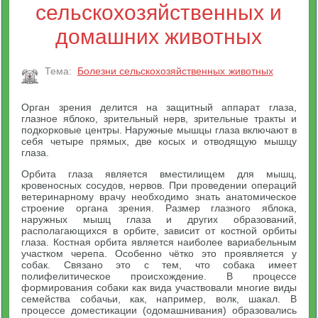
сельскохозяйственных и
домашних животных
Тема:
Болезни сельскохозяйственных животных
Орган зрения делится на защитный аппарат глаза,
глазное яблоко, зрительный нерв, зрительные тракты и
подкорковые центры. Наружные мышцы глаза включают в
себя четыре прямых, две косых и отводящую мышцу
глаза.
Орбита глаза является вместилищем для мышц,
кровеносных сосудов, нервов. При проведении операций
ветеринарному врачу необходимо знать анатомическое
строение органа зрения. Размер глазного яблока,
наружных мышц глаза и других образований,
располагающихся в орбите, зависит от костной орбиты
глаза. Костная орбита является наиболее вариабельным
участком черепа. Особенно чётко это проявляется у
собак. Связано это с тем, что собака имеет
полифелитическое происхождение. В процессе
формирования собаки как вида участвовали многие виды
семейства собачьи, как, например, волк, шакал. В
процессе доместикации (одомашнивания) образовались