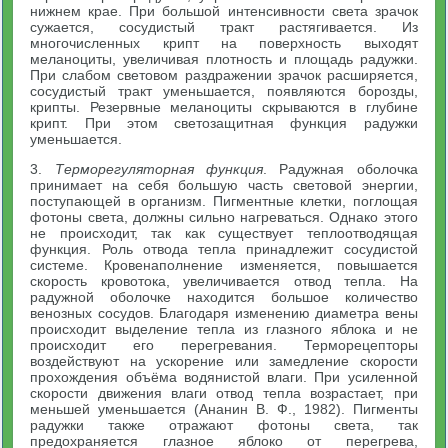
нижнем крае. При большой интенсивности света зрачок
сужается, сосудистый тракт растягивается. Из
многочисленных крипт на поверхность выходят
меланоциты, увеличивая плотность и площадь радужки.
При слабом световом раздражении зрачок расширяется,
сосудистый тракт уменьшается, появляются борозды,
крипты. Резервные меланоциты скрываются в глубине
крипт. При этом светозащитная функция радужки
уменьшается.
3.
Терморегуляторная функция
. Радужная оболочка
принимает на себя большую часть световой энергии,
поступающей в организм. Пигментные клетки, поглощая
фотоны света, должны сильно нагреваться. Однако этого
не происходит, так как существует теплоотводящая
функция. Роль отвода тепла принадлежит сосудистой
системе. Кровенаполнение изменяется, повышается
скорость кровотока, увеличивается отвод тепла. На
радужной оболочке находится большое количество
венозных сосудов. Благодаря изменению диаметра вены
происходит выделение тепла из глазного яблока и не
происходит его перегревания. Терморецепторы
воздействуют на ускорение или замедление скорости
прохождения объёма водянистой влаги. При усиленной
скорости движения влаги отвод тепла возрастает, при
меньшей уменьшается (Ананин В. Ф., 1982). Пигменты
радужки также отражают фотоны света, так
предохраняется глазное яблоко от перегрева,