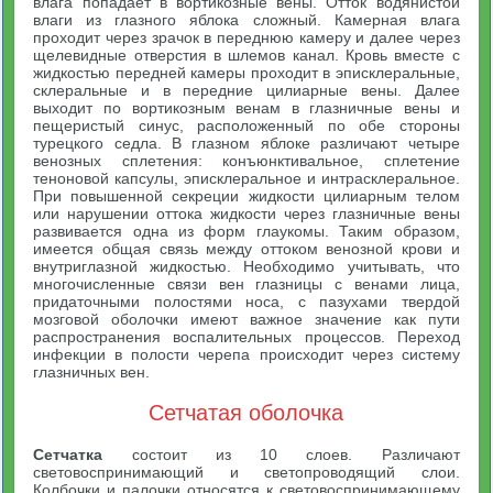
влага попадает в вортикозные вены. Отток водянистой
влаги из глазного яблока сложный. Камерная влага
проходит через зрачок в переднюю камеру и далее через
щелевидные отверстия в шлемов канал. Кровь вместе с
жидкостью передней камеры проходит в эписклеральные,
склеральные и в передние цилиарные вены. Далее
выходит по вортикозным венам в глазничные вены и
пещеристый синус, расположенный по обе стороны
турецкого седла. В глазном яблоке различают четыре
венозных сплетения: конъюнктивальное, сплетение
теноновой капсулы, эписклеральное и интрасклеральное.
При повышенной секреции жидкости цилиарным телом
или нарушении оттока жидкости через глазничные вены
развивается одна из форм глаукомы. Таким образом,
имеется общая связь между оттоком венозной крови и
внутриглазной жидкостью. Необходимо учитывать, что
многочисленные связи вен глазницы с венами лица,
придаточными полостями носа, с пазухами твердой
мозговой оболочки имеют важное значение как пути
распространения воспалительных процессов. Переход
инфекции в полости черепа происходит через систему
глазничных вен.
Сетчатая оболочка
Сетчатка
состоит из 10 слоев. Различают
световоспринимающий и светопроводящий слои.
Колбочки и палочки относятся к световоспринимающему