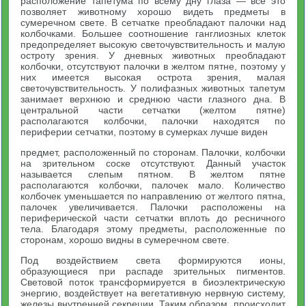
расположение тапетума по всему дну глаза — все это
позволяет животному хорошо видеть предметы в
сумеречном свете. В сетчатке преобладают палочки над
колбочками. Большее соотношение ганглиозных клеток
предопределяет высокую светочувствительность и малую
остроту зрения. У дневных животных преобладают
колбочки, отсутствуют палочки в желтом пятне, поэтому у
них имеется высокая острота зрения, малая
светочувствительность. У полифазных животных тапетум
занимает верхнюю и среднюю части глазного дна. В
центральной части сетчатки (желтом пятне)
располагаются колбочки, палочки находятся по
периферии сетчатки, поэтому в сумерках лучше виден
предмет, расположенный по сторонам. Палочки, колбочки
на зрительном соске отсутствуют. Данный участок
называется слепым пятном. В желтом пятне
располагаются колбочки, палочек мало. Количество
колбочек уменьшается по направлению от желтого пятна,
палочек увеличивается. Палочки расположены на
периферической части сетчатки вплоть до ресничного
тела. Благодаря этому предметы, расположенные по
сторонам, хорошо видны в сумеречном свете.
Под воздействием света формируются ионы,
образующиеся при распаде зрительных пигментов.
Световой поток трансформируется в биоэлектрическую
энергию, воздействует на вегетативную нервную систему,
железы внутренней секреции. Таким образом, происходит