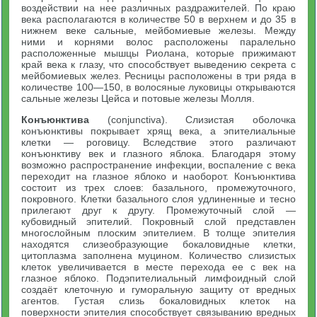
воздействии на нее различных раздражителей. По краю
века располагаются в количестве 50 в верхнем и до 35 в
нижнем веке сальные, мейбомиевые железы. Между
ними и корнями волос расположены паралельно
расположенные мышцы Риолана, которые прижимают
край века к глазу, что способствует выведению секрета с
мейбомиевых желез. Ресницы расположены в три ряда в
количестве 100—150, в волосяные луковицы открываются
сальные железы Цейса и потовые железы Молля.
Конъюнктива
(conjunctiva). Слизистая оболочка
конъюнктивы покрывает хрящ века, а эпителиальные
клетки — роговицу. Вследствие этого различают
конъюнктиву век и глазного яблока. Благодаря этому
возможно распространение инфекции, воспаление с века
переходит на глазное яблоко и наоборот. Конъюнктива
состоит из трех слоев: базального, промежуточного,
покровного. Клетки базального слоя удлиненные и тесно
прилегают друг к другу. Промежуточный слой —
кубовидный эпителий. Покровный слой представлен
многослойным плоским эпителием. В толще эпителия
находятся слизеобразующие бокаловидные клетки,
цитоплазма заполнена муцином. Количество слизистых
клеток увеличивается в месте перехода ее с век на
глазное яблоко. Подэпителиальный лимфоидный слой
создаёт клеточную и гуморальную защиту от вредных
агентов. Густая слизь бокаловидных клеток на
поверхности эпителия способствует связыванию вредных