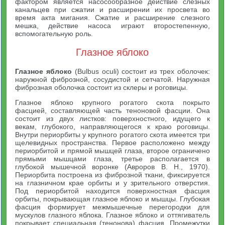
фактором является насосообразное действие слезных
канальцев при сжатии и расширении их просвета во
время акта мигания. Сжатие и расширение слезного
мешка, действие насоса играют второстепенную,
вспомогательную роль.
Глазное яблоко
Глазное яблоко
(Bulbus oculi) состоит из трех оболочек:
наружной фиброзной, сосудистой и сетчатой. Наружная
фиброзная оболочка состоит из склеры и роговицы.
Глазное яблоко крупного рогатого скота покрыто
фасцией, составляющей часть теноновой фасции. Она
состоит из двух листков: поверхностного, идущего к
векам, глубокого, направляющегося к краю роговицы.
Внутри периорбиты у крупного рогатого скота имеется три
щелевидных пространства. Первое расположено между
периорбитой и прямой мышцей глаза, второе ограничено
прямыми мышцами глаза, третье располагается в
глубокой мышечной воронке (Авроров В. Н., 1970).
Периорбита построена из фиброзной ткани, фиксируется
на глазничном крае орбиты и у зрительного отверстия.
Под периорбитой находится поверхностная фасция
орбиты, покрывающая глазное яблоко и мышцы. Глубокая
фасция формирует межмышечные перегородки для
мускулов глазного яблока. Глазное яблоко и оттягиватель
покрывает специальная (тенонова) фасция. Промежутки