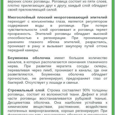
верхних слоях роговицы. Роговица состоит из пяти слоев,
плотно прилегающих друг к другу, каждый слой обладает
своей преломляющей силой.
Многослойный плоский неороговевающий эпителий
переходит с конъюнктивы глаза, является регулятором
содержания воды в роговице. При потере
чувствительности слой ороговевает и роговица теряет
прозрачность. Эпителий роговицы обладает высокой
способностью к регенерации. При проникающих
ранениях глазного яблока эпителий, разрастаясь,
проникает в рану и вызывает закупорку путей оттока
передней камеры.
Боуменова оболочка
имеет большое количество
каналов, в которых располагаются окончания глазничного
нерва. При развитии кератита сосуды склеры,
переваливая через лимб, проникают в каналы, где они
разветвляются. Боуменова оболочка обладает
прочностью, не регенерирует, предохраняет глаз от
бактерий. Отсутствует у лошади и свиньи.
Стромальный слой
. Строма составляет 90% толщины
роговицы, состоит из волокнистой ткани. Дефект в этой
части роговицы восстанавливается рубцовой тканью.
Десцеметова оболочка. Она наиболее устойчива к
химическим веществам, растяжению, воздействию
патогенных микроорганизмов, хорошо регенерирует. При
формировании язвы десцеметова оболочка выпячивается