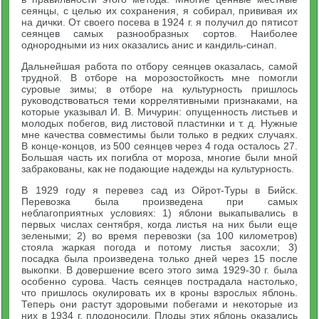
сеянцы, с целью их сохранения, я собирал, прививая их
на дички. От своего посева в 1924 г. я получил до пятисот
сеянцев самых разнообразных сортов. Наиболее
однородными из них оказались анис и кандиль-синап.
Дальнейшая работа по отбору сеянцев оказалась, самой
трудной. В отборе на морозостойкость мне помогли
суровые зимы; в отборе на культурность пришлось
руководствоваться теми коррелятивными признаками, на
которые указывал И. В. Мичурин: опущенность листьев и
молодых побегов, вид листовой пластинки и т. д. Нужные
мне качества совместимы были только в редких случаях.
В конце-концов, из 500 сеянцев через 4 года осталось 27.
Большая часть их погибла от мороза, многие были мной
забракованы, как не подающие надежды на культурность.
В 1929 году я перевез сад из Ойрот-Туры в Бийск.
Перевозка была произведена при самых
неблагоприятных условиях: 1) яблони выкапывались в
первых числах сентября, когда листья на них были еще
зелеными; 2) во время перевозки (за 100 километров)
стояла жаркая погода и потому листья засохли; 3)
посадка была произведена только дней через 15 после
выкопки. В довершение всего этого зима 1929-30 г. была
особенно сурова. Часть сеянцев пострадала настолько,
что пришлось окулировать их в кроны взрослых яблонь.
Теперь они растут здоровыми побегами и некоторые из
них в 1934 г. плодоносили. Плоды этих яблонь оказались