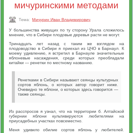
мичуринскими методами
Тема:
Мичурин Иван Владимирович
У большинства живущих по ту сторону Урала сложилось
мнение, что в Сибири плодовые деревья расти не могут.
Тринадцать лет назад с таким же взглядом на
плодоводство в Сибири я приехал из ЦЧО в Барнаул. К
моему удивлению, я встретил в Барнауле значительные
яблоневые насаждения, среди которых преобладали
китайки — ренетки по местному названию.
Ренетками в Сибири называют сеянцы культурных
сортов яблонь, о которых автор говорит ниже.
Очевидно те яблони, о которых здесь говорится —
также сеянцы.
Из расспросов я узнал, что на территории б. Алтайской
губернии яблони культивируются любителями на
приусадебных участках повсеместно.
Меня удивило обилие сортов яблонь у любителей.