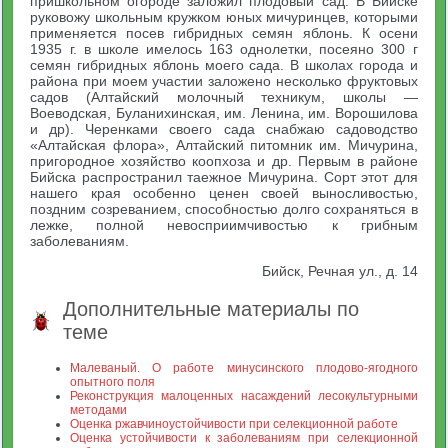
пришкольном огороде заложил плодовый сад. В Бийске
руковожу школьным кружком юных мичуринцев, которыми
применяется посев гибридных семян яблонь. К осени
1935 г. в школе имелось 163 однолетки, посеяно 300 г
семян гибридных яблонь моего сада. В школах города и
района при моем участии заложено несколько фруктовых
садов (Алтайский молочный техникум, школы —
Воеводская, Буланихинская, им. Ленина, им. Ворошилова
и др). Черенками своего сада снабжаю садоводство
«Алтайская флора», Алтайский питомник им. Мичурина,
пригородное хозяйство коопхоза и др. Первым в районе
Бийска распространил таежное Мичурина. Сорт этот для
нашего края особенно ценен своей выносливостью,
поздним созреванием, способностью долго сохраняться в
лежке, полной невосприимчивостью к грибным
заболеваниям.
Бийск, Речная ул., д. 14
Дополнительные материалы по
теме
Малеваный. О работе минусинского плодово-ягодного
опытного поля
Реконструкция малоценных насаждений лесокультурными
методами
Оценка ржавчиноустойчивости при селекционной работе
Оценка устойчивости к заболеваниям при селекционной