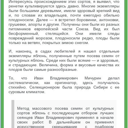
Интересуясь происхождением этих сортов, я выявил, что
ренетки культивируются здесь давно. Многие экземпляры
были большими деревьями, имели здоровый крепкий вид
и, по словам их владельцев, почти ежегодно обильно
плодоносили. Далее — я встретил боровинки, антоновки,
грушевки, апорты и другие. Получены они были из разных
питомников европейской части Союза. Вид их был
бесформенный, стелящийся. Они имели следы
повреждений морозом, плодоносили редко, плоды были
только на ветвях, покрытых зимою снегом.
И, наконец, в садах любителей я нашел отдельные
экземпляры яблонь, полученные путем посева семян от
культурных яблонь. Среди них были всякие — и здоровые,
и страдающие. Величина, форма и вкусовые качества их
плодов были самые разнообразные.
То, что Иван Владимирович Мичурин делал
систематически, как оригинатор, здесь получалось
стихийно. Селекционером была природа Сибири с ее
суровым климатом.
Метод массового посева семян от культурных
сортов яблонь с последующим отбором лучших
сеянцев Иван Владимирович применял в начале
своих работ. В дальнейшем он применял
искусственное скрещивание с подбором