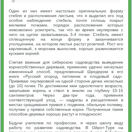
Один из них имеет настолько оригинальную форму
стебля и расположения листьев, что я выделил его под
особое наблюдение: стебель почти сплошь покрыт
мелкими почками, порядок расположения которых
невозможно усмотреть, так что во время окулировки с
него на щитке захватываешь 3-4 почки. Стебель имеет
сплющенную на конце форму и заканчивается
утолщением, на котором листья растут розеткой. Рост его
карликовый, к морозам вынослив, хорошо размножается
кусками корней.
Считая важным для сибирскою садоводства выведение
корнесобственных деревьев, применяю удачно несколько
измененный способ, предложенный Шредером в его
книге «Русский огород, питомник и плодовый сад».
Прививаю окулировкой на одной стороне дичка несколько
(до 10) почек. По достижении ими однолетнего возраста,
закапываю корень и ствол в землю на глубину 10-15
сантиметров. Через два-три года, применяя
соответствующий уход, — надрезы и расщепления в
местах сращивания привоя с подвоем, обильную поливку,
получаю у привоя собственные корни. Полученные таким
способом деревья хорошо растут и плодоносят.
Будучи учителем по профессии, я через школу веду
работу по развитию садоводства. В Ойрот-Туре на