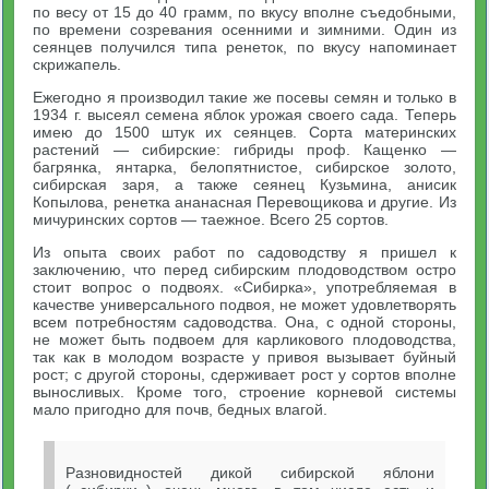
по весу от 15 до 40 грамм, по вкусу вполне съедобными,
по времени созревания осенними и зимними. Один из
сеянцев получился типа ренеток, по вкусу напоминает
скрижапель.
Ежегодно я производил такие же посевы семян и только в
1934 г. высеял семена яблок урожая своего сада. Теперь
имею до 1500 штук их сеянцев. Сорта материнских
растений — сибирские: гибриды проф. Кащенко —
багрянка, янтарка, белопятнистое, сибирское золото,
сибирская заря, а также сеянец Кузьмина, анисик
Копылова, ренетка ананасная Перевощикова и другие. Из
мичуринских сортов — таежное. Всего 25 сортов.
Из опыта своих работ по садоводству я пришел к
заключению, что перед сибирским плодоводством остро
стоит вопрос о подвоях. «Сибирка», употребляемая в
качестве универсального подвоя, не может удовлетворять
всем потребностям садоводства. Она, с одной стороны,
не может быть подвоем для карликового плодоводства,
так как в молодом возрасте у привоя вызывает буйный
рост; с другой стороны, сдерживает рост у сортов вполне
выносливых. Кроме того, строение корневой системы
мало пригодно для почв, бедных влагой.
Разновидностей дикой сибирской яблони