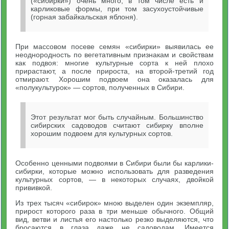
(«сибирки») очень много, в том числе есть и
карликовые формы, при том засухоустойчивые
(горная забайкальская яблоня).
При массовом посеве семян «сибирки» выявилась ее
неоднородность по вегетативным признакам и свойствам
как подвоя: многие культурные сорта к ней плохо
прирастают, а после прироста, на второй-третий год
отмирают. Хорошим подвоем она оказалась для
«полукультурок» — сортов, полученных в Сибири.
Этот результат мог быть случайным. Большинство
сибирских садоводов считают сибирку вполне
хорошим подвоем для культурных сортов.
Особенно ценными подвоями в Сибири были бы карлики-
сибирки, которые можно использовать для разведения
культурных сортов, — в некоторых случаях, двойкой
прививкой.
Из трех тысяч «сибирок» мною выделен один экземпляр,
прирост которого раза в три меньше обычного. Общий
вид, ветви и листья его настолько резко выделяются, что
бросаются в глаза даже не садоводам. Имеется