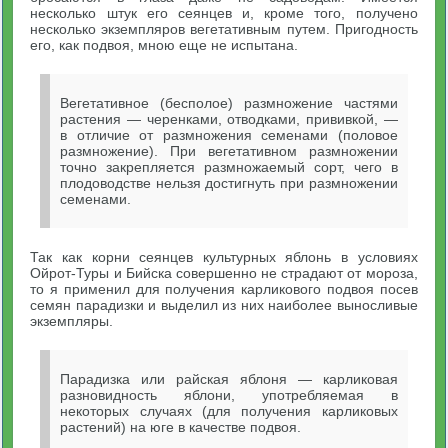
несколько штук его сеянцев и, кроме того, получено
несколько экземпляров вегетативным путем. Пригодность
его, как подвоя, мною еще не испытана.
Вегетативное (бесполое) размножение частями
растения — черенками, отводками, прививкой, —
в отличие от размножения семенами (половое
размножение). При вегетативном размножении
точно закрепляется размножаемый сорт, чего в
плодоводстве нельзя достигнуть при размножении
семенами.
Так как корни сеянцев культурных яблонь в условиях
Ойрот-Туры и Бийска совершенно не страдают от мороза,
то я применил для получения карликового подвоя посев
семян парадизки и выделил из них наиболее выносливые
экземпляры.
Парадизка или райская яблоня — карликовая
разновидность яблони, употребляемая в
некоторых случаях (для получения карликовых
растений) на юге в качестве подвоя.