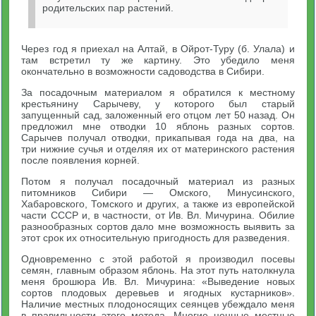
родительских пар растений.
Через год я приехал на Алтай, в Ойрот-Туру (б. Улала) и
там встретил ту же картину. Это убедило меня
окончательно в возможности садоводства в Сибири.
За посадочным материалом я обратился к местному
крестьянину Сарычеву, у которого был старый
запущенный сад, заложенный его отцом лет 50 назад. Он
предложил мне отводки 10 яблонь разных сортов.
Сарычев получал отводки, прикапывая года на два, на
три нижние сучья и отделяя их от материнского растения
после появления корней.
Потом я получал посадочный материал из разных
питомников Сибири — Омского, Минусинского,
Хабаровского, Томского и других, а также из европейской
части СССР и, в частности, от Ив. Вл. Мичурина. Обилие
разнообразных сортов дало мне возможность выявить за
этот срок их относительную пригодность для разведения.
Одновременно с этой работой я производил посевы
семян, главным образом яблонь. На этот путь натолкнула
меня брошюра Ив. Вл. Мичурина: «Выведение новых
сортов плодовых деревьев и ягодных кустарников».
Наличие местных плодоносящих сеянцев убеждало меня
в правильности этого метода. Многие ценные местные